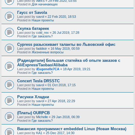
Last post by
AlexS
«
29 Feb 2020, 03:55
Posted in
Для начинающих
Гаусс от Savola
Last post by
savol
«
22 Feb 2020, 18:53
Posted in
Наши проекты
Скупка батареек
Last post by
cold_rex
«
26 Jul 2019, 17:28
Posted in
Где заказать?
Cypress разыскивает таланты во Львовский офис
Last post by
faddistr
«
16 May 2019, 00:59
Posted in
Жизненные вопросы
(Радиодетали) Большая статейка об опыте заказов с
AliExpress/Taobao/Alibaba
Last post by
iEugene0x7CA
«
18 Apr 2019, 19:21
Posted in
Где заказать?
Concert Tesla DRSSTC
Last post by
savol
«
01 Oct 2018, 17:15
Posted in
Наши проекты
Рисунки Хладни
Last post by
savol
«
27 Apr 2018, 22:29
Posted in
Наши проекты
(Платы) OURPCB
Last post by
Michelle
«
29 Jan 2018, 06:39
Posted in
Где заказать?
Вакансия программист embedded Linux (Новая Москва)
Last post by
KA1
«
25 Dec 2017, 14:30