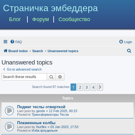
Страничка эмбеддера
Блог
Форум
Сообщество
FAQ
Login
S
Board index
Search
Unanswered topics
e
Unanswered topics
a
Go to advanced search
r
Search
Advanced search
c
1
2
3
4
Next
Search found 87 matches
h
Topics
Поджиг теслы отверткой
Last post by
geodx
«
12 Feb 2025, 00:23
Posted in
Трансформаторы Тесла
Плазменные колбы
Last post by
Nurflex
«
03 Jan 2023, 17:53
Posted in
Изба-флудильня