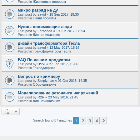
Posted in
Жизненные вопросы
микро разряд на ду
Last post by
savol
«
18 Sep 2017, 19:30
Posted in
Наши проекты
Нужны понимающие люди
Last post by
Fernanda
«
19 Jun 2017, 08:54
Posted in
Для начинающих
дизайн трансформатора Тесла
Last post by
savol
«
12 May 2017, 15:16
Posted in
Трансформаторы Тесла
FAQ По нашим продуктам.
Last post by
BSVi
«
27 Jan 2017, 15:06
Posted in
Техподдержка
Вопрос по кримперу
Last post by
Simplyman
«
01 Oct 2016, 14:35
Posted in
Оборудование
Моделирование резонанса напряжений
Last post by
R2R
«
23 May 2016, 21:45
Posted in
Для начинающих
1
2
3
4
Next
Search found 87 matches