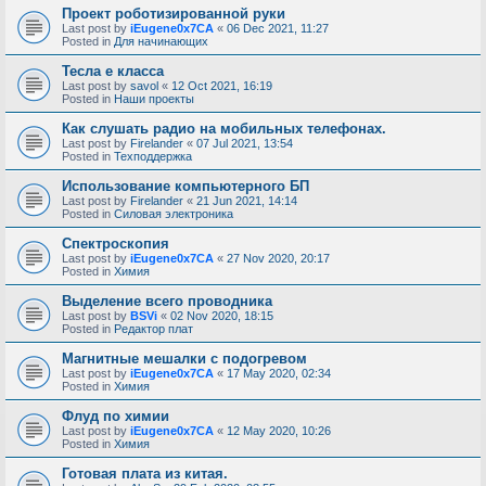
Проект роботизированной руки
Last post by
iEugene0x7CA
«
06 Dec 2021, 11:27
Posted in
Для начинающих
Тесла е класса
Last post by
savol
«
12 Oct 2021, 16:19
Posted in
Наши проекты
Как слушать радио на мобильных телефонах.
Last post by
Firelander
«
07 Jul 2021, 13:54
Posted in
Техподдержка
Использование компьютерного БП
Last post by
Firelander
«
21 Jun 2021, 14:14
Posted in
Силовая электроника
Спектроскопия
Last post by
iEugene0x7CA
«
27 Nov 2020, 20:17
Posted in
Химия
Выделение всего проводника
Last post by
BSVi
«
02 Nov 2020, 18:15
Posted in
Редактор плат
Магнитные мешалки с подогревом
Last post by
iEugene0x7CA
«
17 May 2020, 02:34
Posted in
Химия
Флуд по химии
Last post by
iEugene0x7CA
«
12 May 2020, 10:26
Posted in
Химия
Готовая плата из китая.