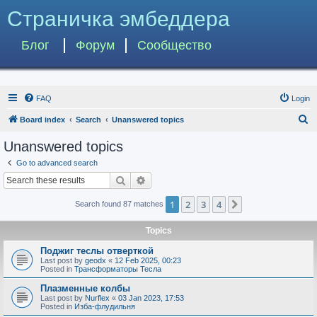
Страничка эмбеддера
Блог
Форум
Сообщество
FAQ
Login
S
Board index
Search
Unanswered topics
e
Unanswered topics
a
Go to advanced search
r
Search
Advanced search
c
1
2
3
4
Next
Search found 87 matches
h
Topics
Поджиг теслы отверткой
Last post by
geodx
«
12 Feb 2025, 00:23
Posted in
Трансформаторы Тесла
Плазменные колбы
Last post by
Nurflex
«
03 Jan 2023, 17:53
Posted in
Изба-флудильня