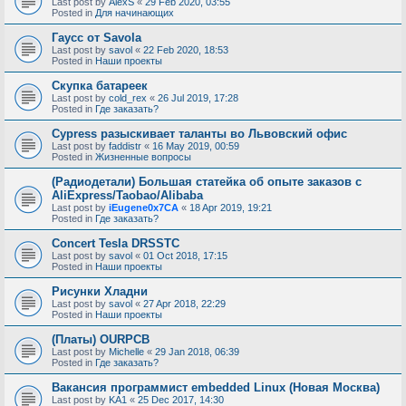
Last post by
AlexS
«
29 Feb 2020, 03:55
Posted in
Для начинающих
Гаусс от Savola
Last post by
savol
«
22 Feb 2020, 18:53
Posted in
Наши проекты
Скупка батареек
Last post by
cold_rex
«
26 Jul 2019, 17:28
Posted in
Где заказать?
Cypress разыскивает таланты во Львовский офис
Last post by
faddistr
«
16 May 2019, 00:59
Posted in
Жизненные вопросы
(Радиодетали) Большая статейка об опыте заказов с
AliExpress/Taobao/Alibaba
Last post by
iEugene0x7CA
«
18 Apr 2019, 19:21
Posted in
Где заказать?
Concert Tesla DRSSTC
Last post by
savol
«
01 Oct 2018, 17:15
Posted in
Наши проекты
Рисунки Хладни
Last post by
savol
«
27 Apr 2018, 22:29
Posted in
Наши проекты
(Платы) OURPCB
Last post by
Michelle
«
29 Jan 2018, 06:39
Posted in
Где заказать?
Вакансия программист embedded Linux (Новая Москва)
Last post by
KA1
«
25 Dec 2017, 14:30