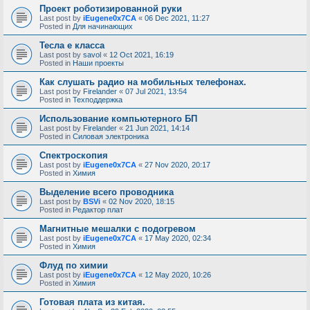
Проект роботизированной руки
Last post by
iEugene0x7CA
«
06 Dec 2021, 11:27
Posted in
Для начинающих
Тесла е класса
Last post by
savol
«
12 Oct 2021, 16:19
Posted in
Наши проекты
Как слушать радио на мобильных телефонах.
Last post by
Firelander
«
07 Jul 2021, 13:54
Posted in
Техподдержка
Использование компьютерного БП
Last post by
Firelander
«
21 Jun 2021, 14:14
Posted in
Силовая электроника
Спектроскопия
Last post by
iEugene0x7CA
«
27 Nov 2020, 20:17
Posted in
Химия
Выделение всего проводника
Last post by
BSVi
«
02 Nov 2020, 18:15
Posted in
Редактор плат
Магнитные мешалки с подогревом
Last post by
iEugene0x7CA
«
17 May 2020, 02:34
Posted in
Химия
Флуд по химии
Last post by
iEugene0x7CA
«
12 May 2020, 10:26
Posted in
Химия
Готовая плата из китая.