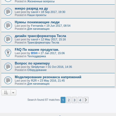
Posted in
Жизненные вопросы
микро разряд на ду
Last post by
savol
«
18 Sep 2017, 19:30
Posted in
Наши проекты
Нужны понимающие люди
Last post by
Fernanda
«
19 Jun 2017, 08:54
Posted in
Для начинающих
дизайн трансформатора Тесла
Last post by
savol
«
12 May 2017, 15:16
Posted in
Трансформаторы Тесла
FAQ По нашим продуктам.
Last post by
BSVi
«
27 Jan 2017, 15:06
Posted in
Техподдержка
Вопрос по кримперу
Last post by
Simplyman
«
01 Oct 2016, 14:35
Posted in
Оборудование
Моделирование резонанса напряжений
Last post by
R2R
«
23 May 2016, 21:45
Posted in
Для начинающих
1
2
3
4
Next
Search found 87 matches