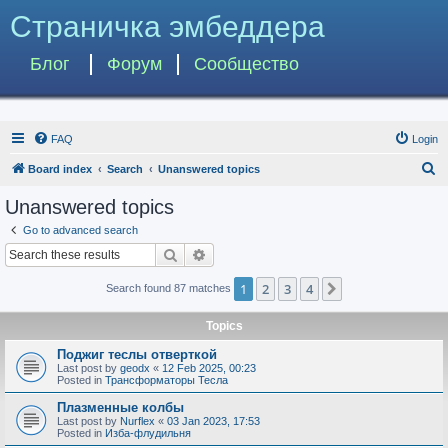
Страничка эмбеддера
Блог
Форум
Сообщество
FAQ
Login
S
Board index
Search
Unanswered topics
e
Unanswered topics
a
Go to advanced search
r
Search
Advanced search
c
1
2
3
4
Next
Search found 87 matches
h
Topics
Поджиг теслы отверткой
Last post by
geodx
«
12 Feb 2025, 00:23
Posted in
Трансформаторы Тесла
Плазменные колбы
Last post by
Nurflex
«
03 Jan 2023, 17:53
Posted in
Изба-флудильня