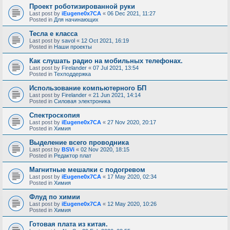
Проект роботизированной руки
Last post by
iEugene0x7CA
«
06 Dec 2021, 11:27
Posted in
Для начинающих
Тесла е класса
Last post by
savol
«
12 Oct 2021, 16:19
Posted in
Наши проекты
Как слушать радио на мобильных телефонах.
Last post by
Firelander
«
07 Jul 2021, 13:54
Posted in
Техподдержка
Использование компьютерного БП
Last post by
Firelander
«
21 Jun 2021, 14:14
Posted in
Силовая электроника
Спектроскопия
Last post by
iEugene0x7CA
«
27 Nov 2020, 20:17
Posted in
Химия
Выделение всего проводника
Last post by
BSVi
«
02 Nov 2020, 18:15
Posted in
Редактор плат
Магнитные мешалки с подогревом
Last post by
iEugene0x7CA
«
17 May 2020, 02:34
Posted in
Химия
Флуд по химии
Last post by
iEugene0x7CA
«
12 May 2020, 10:26
Posted in
Химия
Готовая плата из китая.