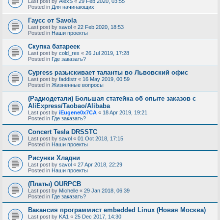
Last post by
AlexS
«
29 Feb 2020, 03:55
Posted in
Для начинающих
Гаусс от Savola
Last post by
savol
«
22 Feb 2020, 18:53
Posted in
Наши проекты
Скупка батареек
Last post by
cold_rex
«
26 Jul 2019, 17:28
Posted in
Где заказать?
Cypress разыскивает таланты во Львовский офис
Last post by
faddistr
«
16 May 2019, 00:59
Posted in
Жизненные вопросы
(Радиодетали) Большая статейка об опыте заказов с
AliExpress/Taobao/Alibaba
Last post by
iEugene0x7CA
«
18 Apr 2019, 19:21
Posted in
Где заказать?
Concert Tesla DRSSTC
Last post by
savol
«
01 Oct 2018, 17:15
Posted in
Наши проекты
Рисунки Хладни
Last post by
savol
«
27 Apr 2018, 22:29
Posted in
Наши проекты
(Платы) OURPCB
Last post by
Michelle
«
29 Jan 2018, 06:39
Posted in
Где заказать?
Вакансия программист embedded Linux (Новая Москва)
Last post by
KA1
«
25 Dec 2017, 14:30