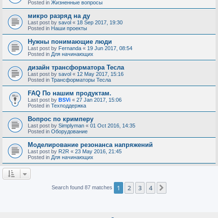
Posted in
Жизненные вопросы
микро разряд на ду
Last post by
savol
«
18 Sep 2017, 19:30
Posted in
Наши проекты
Нужны понимающие люди
Last post by
Fernanda
«
19 Jun 2017, 08:54
Posted in
Для начинающих
дизайн трансформатора Тесла
Last post by
savol
«
12 May 2017, 15:16
Posted in
Трансформаторы Тесла
FAQ По нашим продуктам.
Last post by
BSVi
«
27 Jan 2017, 15:06
Posted in
Техподдержка
Вопрос по кримперу
Last post by
Simplyman
«
01 Oct 2016, 14:35
Posted in
Оборудование
Моделирование резонанса напряжений
Last post by
R2R
«
23 May 2016, 21:45
Posted in
Для начинающих
1
2
3
4
Next
Search found 87 matches