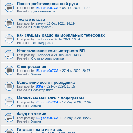
Проект роботизированной руки
Last post by
iEugene0x7CA
«
06 Dec 2021, 11:27
Posted in
Для начинающих
Тесла е класса
Last post by
savol
«
12 Oct 2021, 16:19
Posted in
Наши проекты
Как слушать радио на мобильных телефонах.
Last post by
Firelander
«
07 Jul 2021, 13:54
Posted in
Техподдержка
Использование компьютерного БП
Last post by
Firelander
«
21 Jun 2021, 14:14
Posted in
Силовая электроника
Спектроскопия
Last post by
iEugene0x7CA
«
27 Nov 2020, 20:17
Posted in
Химия
Выделение всего проводника
Last post by
BSVi
«
02 Nov 2020, 18:15
Posted in
Редактор плат
Магнитные мешалки с подогревом
Last post by
iEugene0x7CA
«
17 May 2020, 02:34
Posted in
Химия
Флуд по химии
Last post by
iEugene0x7CA
«
12 May 2020, 10:26
Posted in
Химия
Готовая плата из китая.