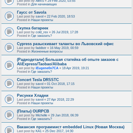
Last post by
AlexS
«
29 Feb 2020, 03:55
Posted in
Для начинающих
Гаусс от Savola
Last post by
savol
«
22 Feb 2020, 18:53
Posted in
Наши проекты
Скупка батареек
Last post by
cold_rex
«
26 Jul 2019, 17:28
Posted in
Где заказать?
Cypress разыскивает таланты во Львовский офис
Last post by
faddistr
«
16 May 2019, 00:59
Posted in
Жизненные вопросы
(Радиодетали) Большая статейка об опыте заказов с
AliExpress/Taobao/Alibaba
Last post by
iEugene0x7CA
«
18 Apr 2019, 19:21
Posted in
Где заказать?
Concert Tesla DRSSTC
Last post by
savol
«
01 Oct 2018, 17:15
Posted in
Наши проекты
Рисунки Хладни
Last post by
savol
«
27 Apr 2018, 22:29
Posted in
Наши проекты
(Платы) OURPCB
Last post by
Michelle
«
29 Jan 2018, 06:39
Posted in
Где заказать?
Вакансия программист embedded Linux (Новая Москва)
Last post by
KA1
«
25 Dec 2017, 14:30