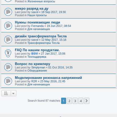
Posted in
Жизненные вопросы
микро разряд на ду
Last post by
savol
«
18 Sep 2017, 19:30
Posted in
Наши проекты
Нужны понимающие люди
Last post by
Fernanda
«
19 Jun 2017, 08:54
Posted in
Для начинающих
дизайн трансформатора Тесла
Last post by
savol
«
12 May 2017, 15:16
Posted in
Трансформаторы Тесла
FAQ По нашим продуктам.
Last post by
BSVi
«
27 Jan 2017, 15:06
Posted in
Техподдержка
Вопрос по кримперу
Last post by
Simplyman
«
01 Oct 2016, 14:35
Posted in
Оборудование
Моделирование резонанса напряжений
Last post by
R2R
«
23 May 2016, 21:45
Posted in
Для начинающих
1
2
3
4
Next
Search found 87 matches