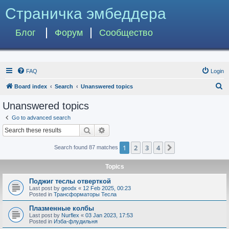
Страничка эмбеддера
Блог
Форум
Сообщество
FAQ
Login
S
Board index
Search
Unanswered topics
e
Unanswered topics
a
Go to advanced search
r
Search
Advanced search
c
1
2
3
4
Next
Search found 87 matches
h
Topics
Поджиг теслы отверткой
Last post by
geodx
«
12 Feb 2025, 00:23
Posted in
Трансформаторы Тесла
Плазменные колбы
Last post by
Nurflex
«
03 Jan 2023, 17:53
Posted in
Изба-флудильня