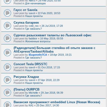
Last post by
AlexS
«
29 Feb 2020, 03:55
Posted in
Для начинающих
Гаусс от Savola
Last post by
savol
«
22 Feb 2020, 18:53
Posted in
Наши проекты
Скупка батареек
Last post by
cold_rex
«
26 Jul 2019, 17:28
Posted in
Где заказать?
Cypress разыскивает таланты во Львовский офис
Last post by
faddistr
«
16 May 2019, 00:59
Posted in
Жизненные вопросы
(Радиодетали) Большая статейка об опыте заказов с
AliExpress/Taobao/Alibaba
Last post by
iEugene0x7CA
«
18 Apr 2019, 19:21
Posted in
Где заказать?
Concert Tesla DRSSTC
Last post by
savol
«
01 Oct 2018, 17:15
Posted in
Наши проекты
Рисунки Хладни
Last post by
savol
«
27 Apr 2018, 22:29
Posted in
Наши проекты
(Платы) OURPCB
Last post by
Michelle
«
29 Jan 2018, 06:39
Posted in
Где заказать?
Вакансия программист embedded Linux (Новая Москва)
Last post by
KA1
«
25 Dec 2017, 14:30