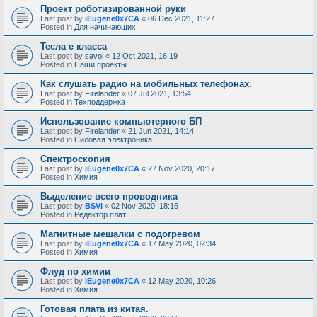
Проект роботизированной руки
Last post by
iEugene0x7CA
«
06 Dec 2021, 11:27
Posted in
Для начинающих
Тесла е класса
Last post by
savol
«
12 Oct 2021, 16:19
Posted in
Наши проекты
Как слушать радио на мобильных телефонах.
Last post by
Firelander
«
07 Jul 2021, 13:54
Posted in
Техподдержка
Использование компьютерного БП
Last post by
Firelander
«
21 Jun 2021, 14:14
Posted in
Силовая электроника
Спектроскопия
Last post by
iEugene0x7CA
«
27 Nov 2020, 20:17
Posted in
Химия
Выделение всего проводника
Last post by
BSVi
«
02 Nov 2020, 18:15
Posted in
Редактор плат
Магнитные мешалки с подогревом
Last post by
iEugene0x7CA
«
17 May 2020, 02:34
Posted in
Химия
Флуд по химии
Last post by
iEugene0x7CA
«
12 May 2020, 10:26
Posted in
Химия
Готовая плата из китая.