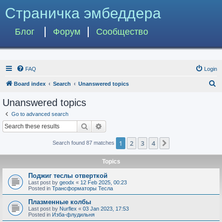
Страничка эмбеддера
Блог
Форум
Сообщество
FAQ
Login
S
Board index
Search
Unanswered topics
e
Unanswered topics
a
Go to advanced search
r
Search
Advanced search
c
1
2
3
4
Next
Search found 87 matches
h
Topics
Поджиг теслы отверткой
Last post by
geodx
«
12 Feb 2025, 00:23
Posted in
Трансформаторы Тесла
Плазменные колбы
Last post by
Nurflex
«
03 Jan 2023, 17:53
Posted in
Изба-флудильня