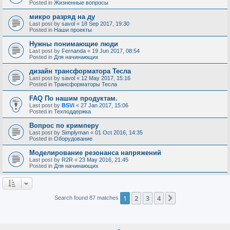
Posted in
Жизненные вопросы
микро разряд на ду
Last post by
savol
«
18 Sep 2017, 19:30
Posted in
Наши проекты
Нужны понимающие люди
Last post by
Fernanda
«
19 Jun 2017, 08:54
Posted in
Для начинающих
дизайн трансформатора Тесла
Last post by
savol
«
12 May 2017, 15:16
Posted in
Трансформаторы Тесла
FAQ По нашим продуктам.
Last post by
BSVi
«
27 Jan 2017, 15:06
Posted in
Техподдержка
Вопрос по кримперу
Last post by
Simplyman
«
01 Oct 2016, 14:35
Posted in
Оборудование
Моделирование резонанса напряжений
Last post by
R2R
«
23 May 2016, 21:45
Posted in
Для начинающих
1
2
3
4
Next
Search found 87 matches