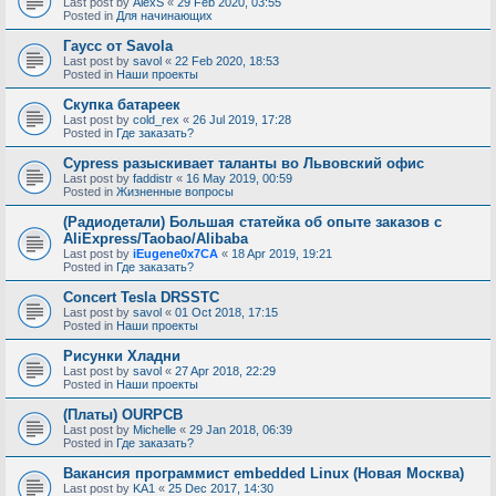
Last post by
AlexS
«
29 Feb 2020, 03:55
Posted in
Для начинающих
Гаусс от Savola
Last post by
savol
«
22 Feb 2020, 18:53
Posted in
Наши проекты
Скупка батареек
Last post by
cold_rex
«
26 Jul 2019, 17:28
Posted in
Где заказать?
Cypress разыскивает таланты во Львовский офис
Last post by
faddistr
«
16 May 2019, 00:59
Posted in
Жизненные вопросы
(Радиодетали) Большая статейка об опыте заказов с
AliExpress/Taobao/Alibaba
Last post by
iEugene0x7CA
«
18 Apr 2019, 19:21
Posted in
Где заказать?
Concert Tesla DRSSTC
Last post by
savol
«
01 Oct 2018, 17:15
Posted in
Наши проекты
Рисунки Хладни
Last post by
savol
«
27 Apr 2018, 22:29
Posted in
Наши проекты
(Платы) OURPCB
Last post by
Michelle
«
29 Jan 2018, 06:39
Posted in
Где заказать?
Вакансия программист embedded Linux (Новая Москва)
Last post by
KA1
«
25 Dec 2017, 14:30