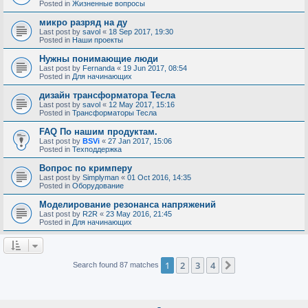
Posted in
Жизненные вопросы
микро разряд на ду
Last post by
savol
«
18 Sep 2017, 19:30
Posted in
Наши проекты
Нужны понимающие люди
Last post by
Fernanda
«
19 Jun 2017, 08:54
Posted in
Для начинающих
дизайн трансформатора Тесла
Last post by
savol
«
12 May 2017, 15:16
Posted in
Трансформаторы Тесла
FAQ По нашим продуктам.
Last post by
BSVi
«
27 Jan 2017, 15:06
Posted in
Техподдержка
Вопрос по кримперу
Last post by
Simplyman
«
01 Oct 2016, 14:35
Posted in
Оборудование
Моделирование резонанса напряжений
Last post by
R2R
«
23 May 2016, 21:45
Posted in
Для начинающих
1
2
3
4
Next
Search found 87 matches