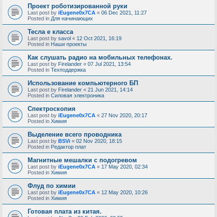
Проект роботизированной руки
Last post by
iEugene0x7CA
«
06 Dec 2021, 11:27
Posted in
Для начинающих
Тесла е класса
Last post by
savol
«
12 Oct 2021, 16:19
Posted in
Наши проекты
Как слушать радио на мобильных телефонах.
Last post by
Firelander
«
07 Jul 2021, 13:54
Posted in
Техподдержка
Использование компьютерного БП
Last post by
Firelander
«
21 Jun 2021, 14:14
Posted in
Силовая электроника
Спектроскопия
Last post by
iEugene0x7CA
«
27 Nov 2020, 20:17
Posted in
Химия
Выделение всего проводника
Last post by
BSVi
«
02 Nov 2020, 18:15
Posted in
Редактор плат
Магнитные мешалки с подогревом
Last post by
iEugene0x7CA
«
17 May 2020, 02:34
Posted in
Химия
Флуд по химии
Last post by
iEugene0x7CA
«
12 May 2020, 10:26
Posted in
Химия
Готовая плата из китая.