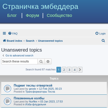
Страничка эмбеддера
Блог
Форум
Сообщество
FAQ
Login
S
Board index
Search
Unanswered topics
e
Unanswered topics
a
Go to advanced search
r
Search
Advanced search
c
1
2
3
4
Next
Search found 87 matches
h
Topics
Поджиг теслы отверткой
Last post by
geodx
«
12 Feb 2025, 00:23
Posted in
Трансформаторы Тесла
Плазменные колбы
Last post by
Nurflex
«
03 Jan 2023, 17:53
Posted in
Изба-флудильня