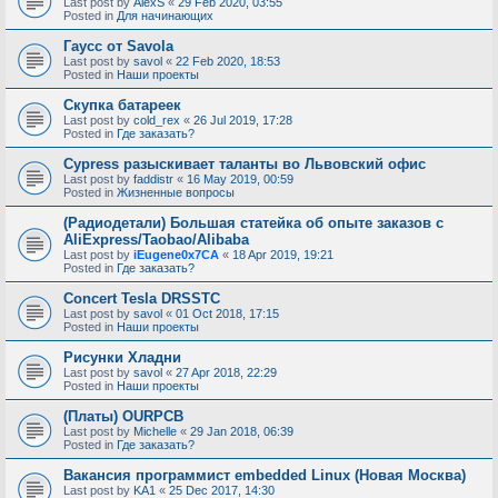
Last post by
AlexS
«
29 Feb 2020, 03:55
Posted in
Для начинающих
Гаусс от Savola
Last post by
savol
«
22 Feb 2020, 18:53
Posted in
Наши проекты
Скупка батареек
Last post by
cold_rex
«
26 Jul 2019, 17:28
Posted in
Где заказать?
Cypress разыскивает таланты во Львовский офис
Last post by
faddistr
«
16 May 2019, 00:59
Posted in
Жизненные вопросы
(Радиодетали) Большая статейка об опыте заказов с
AliExpress/Taobao/Alibaba
Last post by
iEugene0x7CA
«
18 Apr 2019, 19:21
Posted in
Где заказать?
Concert Tesla DRSSTC
Last post by
savol
«
01 Oct 2018, 17:15
Posted in
Наши проекты
Рисунки Хладни
Last post by
savol
«
27 Apr 2018, 22:29
Posted in
Наши проекты
(Платы) OURPCB
Last post by
Michelle
«
29 Jan 2018, 06:39
Posted in
Где заказать?
Вакансия программист embedded Linux (Новая Москва)
Last post by
KA1
«
25 Dec 2017, 14:30