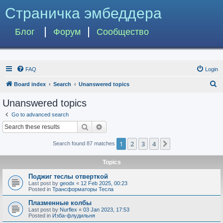
Страничка эмбеддера
Блог
Форум
Сообщество
FAQ
Login
S
Board index
Search
Unanswered topics
e
Unanswered topics
a
Go to advanced search
r
Search
Advanced search
c
1
2
3
4
Next
Search found 87 matches
h
Topics
Поджиг теслы отверткой
Last post by
geodx
«
12 Feb 2025, 00:23
Posted in
Трансформаторы Тесла
Плазменные колбы
Last post by
Nurflex
«
03 Jan 2023, 17:53
Posted in
Изба-флудильня