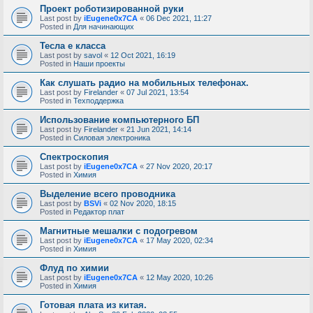
Проект роботизированной руки
Last post by
iEugene0x7CA
«
06 Dec 2021, 11:27
Posted in
Для начинающих
Тесла е класса
Last post by
savol
«
12 Oct 2021, 16:19
Posted in
Наши проекты
Как слушать радио на мобильных телефонах.
Last post by
Firelander
«
07 Jul 2021, 13:54
Posted in
Техподдержка
Использование компьютерного БП
Last post by
Firelander
«
21 Jun 2021, 14:14
Posted in
Силовая электроника
Спектроскопия
Last post by
iEugene0x7CA
«
27 Nov 2020, 20:17
Posted in
Химия
Выделение всего проводника
Last post by
BSVi
«
02 Nov 2020, 18:15
Posted in
Редактор плат
Магнитные мешалки с подогревом
Last post by
iEugene0x7CA
«
17 May 2020, 02:34
Posted in
Химия
Флуд по химии
Last post by
iEugene0x7CA
«
12 May 2020, 10:26
Posted in
Химия
Готовая плата из китая.