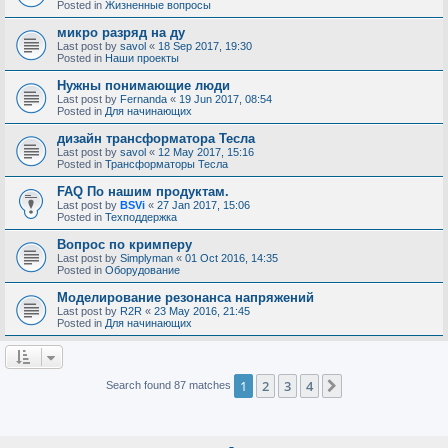
Posted in
Жизненные вопросы
микро разряд на ду
Last post by
savol
«
18 Sep 2017, 19:30
Posted in
Наши проекты
Нужны понимающие люди
Last post by
Fernanda
«
19 Jun 2017, 08:54
Posted in
Для начинающих
дизайн трансформатора Тесла
Last post by
savol
«
12 May 2017, 15:16
Posted in
Трансформаторы Тесла
FAQ По нашим продуктам.
Last post by
BSVi
«
27 Jan 2017, 15:06
Posted in
Техподдержка
Вопрос по кримперу
Last post by
Simplyman
«
01 Oct 2016, 14:35
Posted in
Оборудование
Моделирование резонанса напряжений
Last post by
R2R
«
23 May 2016, 21:45
Posted in
Для начинающих
1
2
3
4
Next
Search found 87 matches