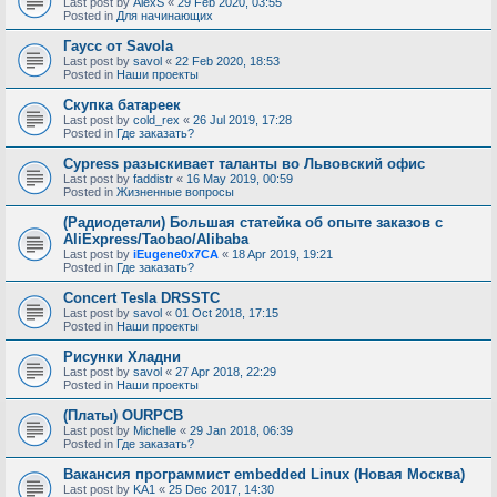
Last post by
AlexS
«
29 Feb 2020, 03:55
Posted in
Для начинающих
Гаусс от Savola
Last post by
savol
«
22 Feb 2020, 18:53
Posted in
Наши проекты
Скупка батареек
Last post by
cold_rex
«
26 Jul 2019, 17:28
Posted in
Где заказать?
Cypress разыскивает таланты во Львовский офис
Last post by
faddistr
«
16 May 2019, 00:59
Posted in
Жизненные вопросы
(Радиодетали) Большая статейка об опыте заказов с
AliExpress/Taobao/Alibaba
Last post by
iEugene0x7CA
«
18 Apr 2019, 19:21
Posted in
Где заказать?
Concert Tesla DRSSTC
Last post by
savol
«
01 Oct 2018, 17:15
Posted in
Наши проекты
Рисунки Хладни
Last post by
savol
«
27 Apr 2018, 22:29
Posted in
Наши проекты
(Платы) OURPCB
Last post by
Michelle
«
29 Jan 2018, 06:39
Posted in
Где заказать?
Вакансия программист embedded Linux (Новая Москва)
Last post by
KA1
«
25 Dec 2017, 14:30