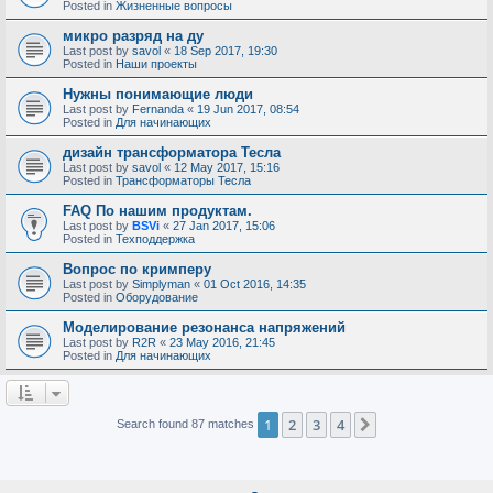
Posted in
Жизненные вопросы
микро разряд на ду
Last post by
savol
«
18 Sep 2017, 19:30
Posted in
Наши проекты
Нужны понимающие люди
Last post by
Fernanda
«
19 Jun 2017, 08:54
Posted in
Для начинающих
дизайн трансформатора Тесла
Last post by
savol
«
12 May 2017, 15:16
Posted in
Трансформаторы Тесла
FAQ По нашим продуктам.
Last post by
BSVi
«
27 Jan 2017, 15:06
Posted in
Техподдержка
Вопрос по кримперу
Last post by
Simplyman
«
01 Oct 2016, 14:35
Posted in
Оборудование
Моделирование резонанса напряжений
Last post by
R2R
«
23 May 2016, 21:45
Posted in
Для начинающих
1
2
3
4
Next
Search found 87 matches