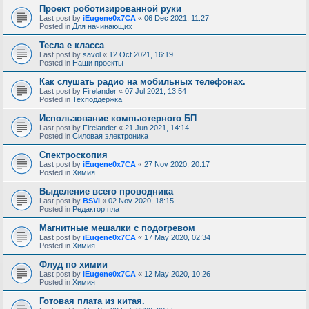
Проект роботизированной руки
Last post by
iEugene0x7CA
«
06 Dec 2021, 11:27
Posted in
Для начинающих
Тесла е класса
Last post by
savol
«
12 Oct 2021, 16:19
Posted in
Наши проекты
Как слушать радио на мобильных телефонах.
Last post by
Firelander
«
07 Jul 2021, 13:54
Posted in
Техподдержка
Использование компьютерного БП
Last post by
Firelander
«
21 Jun 2021, 14:14
Posted in
Силовая электроника
Спектроскопия
Last post by
iEugene0x7CA
«
27 Nov 2020, 20:17
Posted in
Химия
Выделение всего проводника
Last post by
BSVi
«
02 Nov 2020, 18:15
Posted in
Редактор плат
Магнитные мешалки с подогревом
Last post by
iEugene0x7CA
«
17 May 2020, 02:34
Posted in
Химия
Флуд по химии
Last post by
iEugene0x7CA
«
12 May 2020, 10:26
Posted in
Химия
Готовая плата из китая.