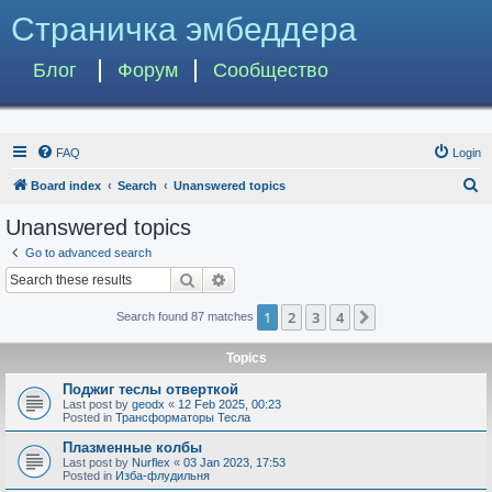
Страничка эмбеддера
Блог
Форум
Сообщество
FAQ
Login
S
Board index
Search
Unanswered topics
e
Unanswered topics
a
Go to advanced search
r
Search
Advanced search
c
1
2
3
4
Next
Search found 87 matches
h
Topics
Поджиг теслы отверткой
Last post by
geodx
«
12 Feb 2025, 00:23
Posted in
Трансформаторы Тесла
Плазменные колбы
Last post by
Nurflex
«
03 Jan 2023, 17:53
Posted in
Изба-флудильня