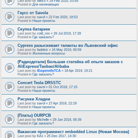
Last post by
AlexS
«
29 Feb 2020, 03:55
Posted in
Для начинающих
Гаусс от Savola
Last post by
savol
«
22 Feb 2020, 18:53
Posted in
Наши проекты
Скупка батареек
Last post by
cold_rex
«
26 Jul 2019, 17:28
Posted in
Где заказать?
Cypress разыскивает таланты во Львовский офис
Last post by
faddistr
«
16 May 2019, 00:59
Posted in
Жизненные вопросы
(Радиодетали) Большая статейка об опыте заказов с
AliExpress/Taobao/Alibaba
Last post by
iEugene0x7CA
«
18 Apr 2019, 19:21
Posted in
Где заказать?
Concert Tesla DRSSTC
Last post by
savol
«
01 Oct 2018, 17:15
Posted in
Наши проекты
Рисунки Хладни
Last post by
savol
«
27 Apr 2018, 22:29
Posted in
Наши проекты
(Платы) OURPCB
Last post by
Michelle
«
29 Jan 2018, 06:39
Posted in
Где заказать?
Вакансия программист embedded Linux (Новая Москва)
Last post by
KA1
«
25 Dec 2017, 14:30