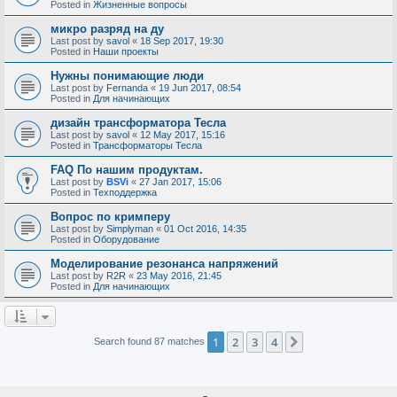
Posted in
Жизненные вопросы
микро разряд на ду
Last post by
savol
«
18 Sep 2017, 19:30
Posted in
Наши проекты
Нужны понимающие люди
Last post by
Fernanda
«
19 Jun 2017, 08:54
Posted in
Для начинающих
дизайн трансформатора Тесла
Last post by
savol
«
12 May 2017, 15:16
Posted in
Трансформаторы Тесла
FAQ По нашим продуктам.
Last post by
BSVi
«
27 Jan 2017, 15:06
Posted in
Техподдержка
Вопрос по кримперу
Last post by
Simplyman
«
01 Oct 2016, 14:35
Posted in
Оборудование
Моделирование резонанса напряжений
Last post by
R2R
«
23 May 2016, 21:45
Posted in
Для начинающих
1
2
3
4
Next
Search found 87 matches