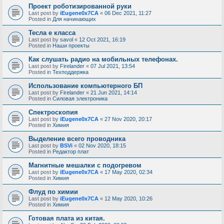
Проект роботизированной руки
Last post by
iEugene0x7CA
«
06 Dec 2021, 11:27
Posted in
Для начинающих
Тесла е класса
Last post by
savol
«
12 Oct 2021, 16:19
Posted in
Наши проекты
Как слушать радио на мобильных телефонах.
Last post by
Firelander
«
07 Jul 2021, 13:54
Posted in
Техподдержка
Использование компьютерного БП
Last post by
Firelander
«
21 Jun 2021, 14:14
Posted in
Силовая электроника
Спектроскопия
Last post by
iEugene0x7CA
«
27 Nov 2020, 20:17
Posted in
Химия
Выделение всего проводника
Last post by
BSVi
«
02 Nov 2020, 18:15
Posted in
Редактор плат
Магнитные мешалки с подогревом
Last post by
iEugene0x7CA
«
17 May 2020, 02:34
Posted in
Химия
Флуд по химии
Last post by
iEugene0x7CA
«
12 May 2020, 10:26
Posted in
Химия
Готовая плата из китая.