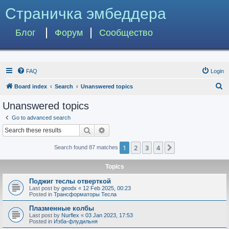
Страничка эмбеддера
Блог
Форум
Сообщество
FAQ
Login
S
Board index
Search
Unanswered topics
e
Unanswered topics
a
Go to advanced search
r
Search
Advanced search
c
1
2
3
4
Next
Search found 87 matches
h
Topics
Поджиг теслы отверткой
Last post by
geodx
«
12 Feb 2025, 00:23
Posted in
Трансформаторы Тесла
Плазменные колбы
Last post by
Nurflex
«
03 Jan 2023, 17:53
Posted in
Изба-флудильня