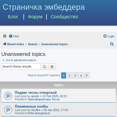
Страничка эмбеддера
Блог
Форум
Сообщество
FAQ
Login
S
Board index
Search
Unanswered topics
e
Unanswered topics
a
Go to advanced search
r
Search
Advanced search
c
1
2
3
4
Next
Search found 87 matches
h
Topics
Поджиг теслы отверткой
Last post by
geodx
«
12 Feb 2025, 00:23
Posted in
Трансформаторы Тесла
Плазменные колбы
Last post by
Nurflex
«
03 Jan 2023, 17:53
Posted in
Изба-флудильня