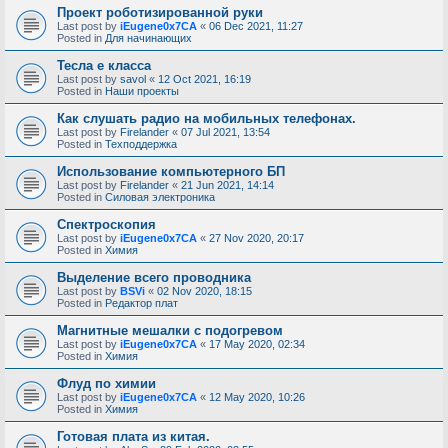
Проект роботизированной руки
Last post by
iEugene0x7CA
«
06 Dec 2021, 11:27
Posted in
Для начинающих
Тесла е класса
Last post by
savol
«
12 Oct 2021, 16:19
Posted in
Наши проекты
Как слушать радио на мобильных телефонах.
Last post by
Firelander
«
07 Jul 2021, 13:54
Posted in
Техподдержка
Использование компьютерного БП
Last post by
Firelander
«
21 Jun 2021, 14:14
Posted in
Силовая электроника
Спектроскопия
Last post by
iEugene0x7CA
«
27 Nov 2020, 20:17
Posted in
Химия
Выделение всего проводника
Last post by
BSVi
«
02 Nov 2020, 18:15
Posted in
Редактор плат
Магнитные мешалки с подогревом
Last post by
iEugene0x7CA
«
17 May 2020, 02:34
Posted in
Химия
Флуд по химии
Last post by
iEugene0x7CA
«
12 May 2020, 10:26
Posted in
Химия
Готовая плата из китая.