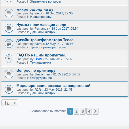
Posted in
Жизненные вопросы
микро разряд на ду
Last post by
savol
«
18 Sep 2017, 19:30
Posted in
Наши проекты
Нужны понимающие люди
Last post by
Fernanda
«
19 Jun 2017, 08:54
Posted in
Для начинающих
дизайн трансформатора Тесла
Last post by
savol
«
12 May 2017, 15:16
Posted in
Трансформаторы Тесла
FAQ По нашим продуктам.
Last post by
BSVi
«
27 Jan 2017, 15:06
Posted in
Техподдержка
Вопрос по кримперу
Last post by
Simplyman
«
01 Oct 2016, 14:35
Posted in
Оборудование
Моделирование резонанса напряжений
Last post by
R2R
«
23 May 2016, 21:45
Posted in
Для начинающих
1
2
3
4
Next
Search found 87 matches