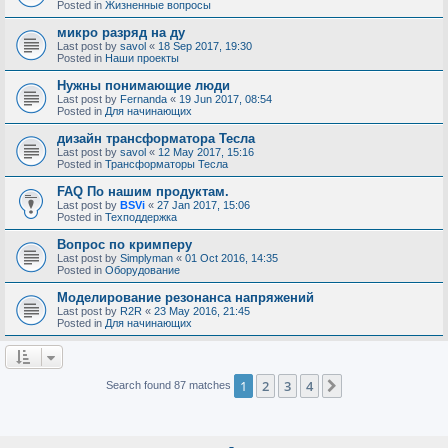
Posted in
Жизненные вопросы
микро разряд на ду
Last post by
savol
«
18 Sep 2017, 19:30
Posted in
Наши проекты
Нужны понимающие люди
Last post by
Fernanda
«
19 Jun 2017, 08:54
Posted in
Для начинающих
дизайн трансформатора Тесла
Last post by
savol
«
12 May 2017, 15:16
Posted in
Трансформаторы Тесла
FAQ По нашим продуктам.
Last post by
BSVi
«
27 Jan 2017, 15:06
Posted in
Техподдержка
Вопрос по кримперу
Last post by
Simplyman
«
01 Oct 2016, 14:35
Posted in
Оборудование
Моделирование резонанса напряжений
Last post by
R2R
«
23 May 2016, 21:45
Posted in
Для начинающих
1
2
3
4
Next
Search found 87 matches