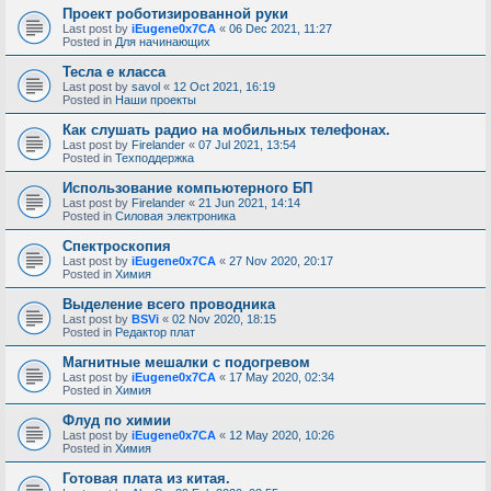
Проект роботизированной руки
Last post by
iEugene0x7CA
«
06 Dec 2021, 11:27
Posted in
Для начинающих
Тесла е класса
Last post by
savol
«
12 Oct 2021, 16:19
Posted in
Наши проекты
Как слушать радио на мобильных телефонах.
Last post by
Firelander
«
07 Jul 2021, 13:54
Posted in
Техподдержка
Использование компьютерного БП
Last post by
Firelander
«
21 Jun 2021, 14:14
Posted in
Силовая электроника
Спектроскопия
Last post by
iEugene0x7CA
«
27 Nov 2020, 20:17
Posted in
Химия
Выделение всего проводника
Last post by
BSVi
«
02 Nov 2020, 18:15
Posted in
Редактор плат
Магнитные мешалки с подогревом
Last post by
iEugene0x7CA
«
17 May 2020, 02:34
Posted in
Химия
Флуд по химии
Last post by
iEugene0x7CA
«
12 May 2020, 10:26
Posted in
Химия
Готовая плата из китая.