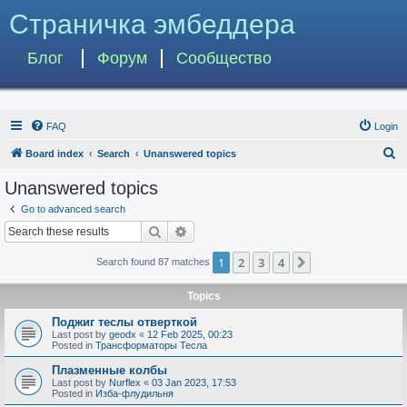
Страничка эмбеддера
Блог
Форум
Сообщество
FAQ
Login
S
Board index
Search
Unanswered topics
e
Unanswered topics
a
Go to advanced search
r
Search
Advanced search
c
1
2
3
4
Next
Search found 87 matches
h
Topics
Поджиг теслы отверткой
Last post by
geodx
«
12 Feb 2025, 00:23
Posted in
Трансформаторы Тесла
Плазменные колбы
Last post by
Nurflex
«
03 Jan 2023, 17:53
Posted in
Изба-флудильня