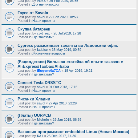
Last post by
AlexS
«
29 Feb 2020, 03:55
Posted in
Для начинающих
Гаусс от Savola
Last post by
savol
«
22 Feb 2020, 18:53
Posted in
Наши проекты
Скупка батареек
Last post by
cold_rex
«
26 Jul 2019, 17:28
Posted in
Где заказать?
Cypress разыскивает таланты во Львовский офис
Last post by
faddistr
«
16 May 2019, 00:59
Posted in
Жизненные вопросы
(Радиодетали) Большая статейка об опыте заказов с
AliExpress/Taobao/Alibaba
Last post by
iEugene0x7CA
«
18 Apr 2019, 19:21
Posted in
Где заказать?
Concert Tesla DRSSTC
Last post by
savol
«
01 Oct 2018, 17:15
Posted in
Наши проекты
Рисунки Хладни
Last post by
savol
«
27 Apr 2018, 22:29
Posted in
Наши проекты
(Платы) OURPCB
Last post by
Michelle
«
29 Jan 2018, 06:39
Posted in
Где заказать?
Вакансия программист embedded Linux (Новая Москва)
Last post by
KA1
«
25 Dec 2017, 14:30