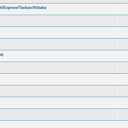
liExpress/Taobao/Alibaba
а)