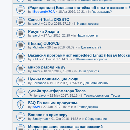
(Радиодетали) Большая статейка об опыте заказов с A
by
iEugene0x7CA
»
18 Apr 2019, 19:21
» in
Где заказать?
Concert Tesla DRSSTC
by
savol
»
01 Oct 2018, 17:15
» in
Наши проекты
Рисунки Хладни
by
savol
»
27 Apr 2018, 22:29
» in
Наши проекты
(Платы) OURPCB
by
Michelle
»
29 Jan 2018, 06:39
» in
Где заказать?
Вакансия программист embedded Linux (Новая Москв
by
KA1
»
25 Dec 2017, 14:30
» in
Жизненные вопросы
микро разряд на ду
by
savol
»
18 Sep 2017, 19:30
» in
Наши проекты
Нужны понимающие люди
by
Fernanda
»
19 Jun 2017, 08:54
» in
Для начинающих
дизайн трансформатора Тесла
by
savol
»
12 May 2017, 15:16
» in
Трансформаторы Тесла
FAQ По нашим продуктам.
by
BSVi
»
27 Jan 2017, 15:06
» in
Техподдержка
Вопрос по кримперу
by
Simplyman
»
01 Oct 2016, 14:35
» in
Оборудование
Моделирование резонанса напряжений