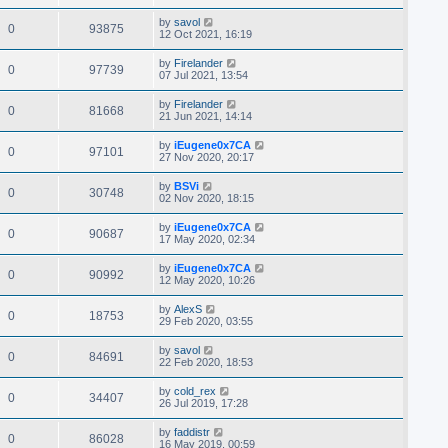
by
savol
0
93875
12 Oct 2021, 16:19
by
Firelander
0
97739
07 Jul 2021, 13:54
by
Firelander
0
81668
21 Jun 2021, 14:14
by
iEugene0x7CA
0
97101
27 Nov 2020, 20:17
by
BSVi
0
30748
02 Nov 2020, 18:15
by
iEugene0x7CA
0
90687
17 May 2020, 02:34
by
iEugene0x7CA
0
90992
12 May 2020, 10:26
by
AlexS
0
18753
29 Feb 2020, 03:55
by
savol
0
84691
22 Feb 2020, 18:53
by
cold_rex
0
34407
26 Jul 2019, 17:28
by
faddistr
0
86028
16 May 2019, 00:59