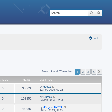
Search
Advanc
Login
1
2
3
4
Next
Search found 87 matches
EPLIES
VIEWS
LAST POST
by
geodx
0
35563
12 Feb 2025, 00:23
by
Nurflex
0
108352
03 Jan 2023, 17:53
by
iEugene0x7CA
0
48385
06 Dec 2021, 11:27