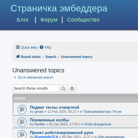
Страничка эмбеддера
Блог
Форум
Сообщество
Quick links
FAQ
Board index
Search
Unanswered topics
Unanswered topics
Go to advanced search
Search
Advanced search
TOPICS
Поджиг теслы отверткой
by
geodx
»
12 Feb 2025, 00:23
» in
Трансформаторы Тесла
Плазменные колбы
by
Nurflex
»
03 Jan 2023, 17:53
» in
Изба-флудильня
Проект роботизированной руки
by
iEugene0x7CA
»
06 Dec 2021, 11:27
» in
Для начинающих