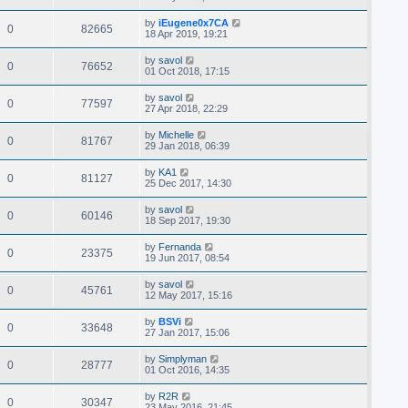
by
iEugene0x7CA
0
82665
18 Apr 2019, 19:21
by
savol
0
76652
01 Oct 2018, 17:15
by
savol
0
77597
27 Apr 2018, 22:29
by
Michelle
0
81767
29 Jan 2018, 06:39
by
KA1
0
81127
25 Dec 2017, 14:30
by
savol
0
60146
18 Sep 2017, 19:30
by
Fernanda
0
23375
19 Jun 2017, 08:54
by
savol
0
45761
12 May 2017, 15:16
by
BSVi
0
33648
27 Jan 2017, 15:06
by
Simplyman
0
28777
01 Oct 2016, 14:35
by
R2R
0
30347
23 May 2016, 21:45