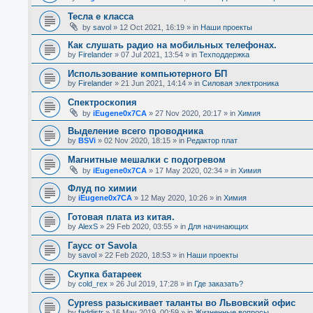
Тесла е класса
by
savol
»
12 Oct 2021, 16:19
» in
Наши проекты
Как слушать радио на мобильных телефонах.
by
Firelander
»
07 Jul 2021, 13:54
» in
Техподдержка
Использование компьютерного БП
by
Firelander
»
21 Jun 2021, 14:14
» in
Силовая электроника
Спектроскопия
by
iEugene0x7CA
»
27 Nov 2020, 20:17
» in
Химия
Выделение всего проводника
by
BSVi
»
02 Nov 2020, 18:15
» in
Редактор плат
Магнитные мешалки с подогревом
by
iEugene0x7CA
»
17 May 2020, 02:34
» in
Химия
Флуд по химии
by
iEugene0x7CA
»
12 May 2020, 10:26
» in
Химия
Готовая плата из китая.
by
AlexS
»
29 Feb 2020, 03:55
» in
Для начинающих
Гаусс от Savola
by
savol
»
22 Feb 2020, 18:53
» in
Наши проекты
Скупка батареек
by
cold_rex
»
26 Jul 2019, 17:28
» in
Где заказать?
Cypress разыскивает таланты во Львовский офис
by
faddistr
»
16 May 2019, 00:59
» in
Жизненные вопросы