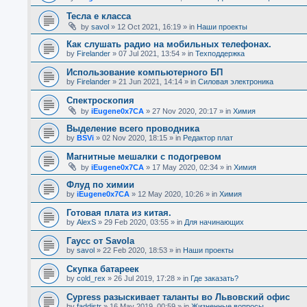
Тесла е класса
by
savol
»
12 Oct 2021, 16:19
» in
Наши проекты
Как слушать радио на мобильных телефонах.
by
Firelander
»
07 Jul 2021, 13:54
» in
Техподдержка
Использование компьютерного БП
by
Firelander
»
21 Jun 2021, 14:14
» in
Силовая электроника
Спектроскопия
by
iEugene0x7CA
»
27 Nov 2020, 20:17
» in
Химия
Выделение всего проводника
by
BSVi
»
02 Nov 2020, 18:15
» in
Редактор плат
Магнитные мешалки с подогревом
by
iEugene0x7CA
»
17 May 2020, 02:34
» in
Химия
Флуд по химии
by
iEugene0x7CA
»
12 May 2020, 10:26
» in
Химия
Готовая плата из китая.
by
AlexS
»
29 Feb 2020, 03:55
» in
Для начинающих
Гаусс от Savola
by
savol
»
22 Feb 2020, 18:53
» in
Наши проекты
Скупка батареек
by
cold_rex
»
26 Jul 2019, 17:28
» in
Где заказать?
Cypress разыскивает таланты во Львовский офис
by
faddistr
»
16 May 2019, 00:59
» in
Жизненные вопросы