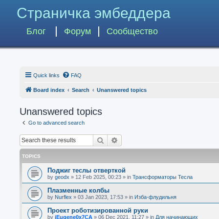
Страничка эмбеддера
Блог
Форум
Сообщество
Quick links
FAQ
Board index
Search
Unanswered topics
Unanswered topics
Go to advanced search
Search
Advanced search
TOPICS
Поджиг теслы отверткой
by
geodx
»
12 Feb 2025, 00:23
» in
Трансформаторы Тесла
Плазменные колбы
by
Nurflex
»
03 Jan 2023, 17:53
» in
Изба-флудильня
Проект роботизированной руки
by
iEugene0x7CA
»
06 Dec 2021, 11:27
» in
Для начинающих