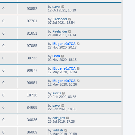
by
savol
0
93852
12 Oct 2021, 16:19
by
Firelander
0
97701
07 Jul 2021, 13:54
by
Firelander
0
81651
21 Jun 2021, 14:14
by
iEugene0x7CA
0
97085
27 Nov 2020, 20:17
by
BSVi
0
30733
02 Nov 2020, 18:15
by
iEugene0x7CA
0
90677
17 May 2020, 02:34
by
iEugene0x7CA
0
90981
12 May 2020, 10:26
by
AlexS
0
18736
29 Feb 2020, 03:55
by
savol
0
84669
22 Feb 2020, 18:53
by
cold_rex
0
34036
26 Jul 2019, 17:28
by
faddistr
0
86009
16 May 2019, 00:59