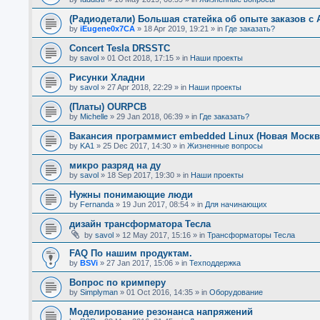
(Радиодетали) Большая статейка об опыте заказов с A
by
iEugene0x7CA
»
18 Apr 2019, 19:21
» in
Где заказать?
Concert Tesla DRSSTC
by
savol
»
01 Oct 2018, 17:15
» in
Наши проекты
Рисунки Хладни
by
savol
»
27 Apr 2018, 22:29
» in
Наши проекты
(Платы) OURPCB
by
Michelle
»
29 Jan 2018, 06:39
» in
Где заказать?
Вакансия программист embedded Linux (Новая Москв
by
KA1
»
25 Dec 2017, 14:30
» in
Жизненные вопросы
микро разряд на ду
by
savol
»
18 Sep 2017, 19:30
» in
Наши проекты
Нужны понимающие люди
by
Fernanda
»
19 Jun 2017, 08:54
» in
Для начинающих
дизайн трансформатора Тесла
by
savol
»
12 May 2017, 15:16
» in
Трансформаторы Тесла
FAQ По нашим продуктам.
by
BSVi
»
27 Jan 2017, 15:06
» in
Техподдержка
Вопрос по кримперу
by
Simplyman
»
01 Oct 2016, 14:35
» in
Оборудование
Моделирование резонанса напряжений