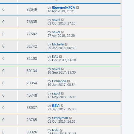
by
iEugene0x7CA
0
82649
18 Apr 2019, 19:21
by
savol
0
76635
01 Oct 2018, 17:15
by
savol
0
77582
27 Apr 2018, 22:29
by
Michelle
0
81742
29 Jan 2018, 06:39
by
KA1
0
81103
25 Dec 2017, 14:30
by
savol
0
60134
18 Sep 2017, 19:30
by
Fernanda
0
23354
19 Jun 2017, 08:54
by
savol
0
45748
12 May 2017, 15:16
by
BSVi
0
33637
27 Jan 2017, 15:06
by
Simplyman
0
28765
01 Oct 2016, 14:35
by
R2R
0
30326
23 May 2016, 21:45