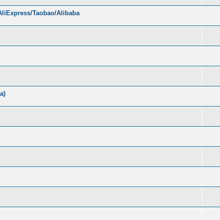
liExpress/Taobao/Alibaba
а)