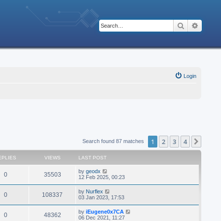
Search
Advanc
Login
1
2
3
4
Next
Search found 87 matches
EPLIES
VIEWS
LAST POST
by
geodx
0
35503
12 Feb 2025, 00:23
by
Nurflex
0
108337
03 Jan 2023, 17:53
by
iEugene0x7CA
0
48362
06 Dec 2021, 11:27