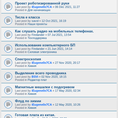
Проект роботизированной руки
Last post by
iEugene0x7CA
«
06 Dec 2021, 11:27
Posted in
Для начинающих
Тесла е класса
Last post by
savol
«
12 Oct 2021, 16:19
Posted in
Наши проекты
Как слушать радио на мобильных телефонах.
Last post by
Firelander
«
07 Jul 2021, 13:54
Posted in
Техподдержка
Использование компьютерного БП
Last post by
Firelander
«
21 Jun 2021, 14:14
Posted in
Силовая электроника
Спектроскопия
Last post by
iEugene0x7CA
«
27 Nov 2020, 20:17
Posted in
Химия
Выделение всего проводника
Last post by
BSVi
«
02 Nov 2020, 18:15
Posted in
Редактор плат
Магнитные мешалки с подогревом
Last post by
iEugene0x7CA
«
17 May 2020, 02:34
Posted in
Химия
Флуд по химии
Last post by
iEugene0x7CA
«
12 May 2020, 10:26
Posted in
Химия
Готовая плата из китая.