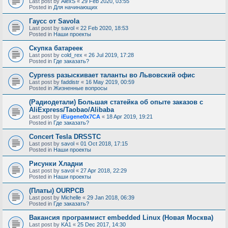
Last post by
AlexS
«
29 Feb 2020, 03:55
Posted in
Для начинающих
Гаусс от Savola
Last post by
savol
«
22 Feb 2020, 18:53
Posted in
Наши проекты
Скупка батареек
Last post by
cold_rex
«
26 Jul 2019, 17:28
Posted in
Где заказать?
Cypress разыскивает таланты во Львовский офис
Last post by
faddistr
«
16 May 2019, 00:59
Posted in
Жизненные вопросы
(Радиодетали) Большая статейка об опыте заказов с
AliExpress/Taobao/Alibaba
Last post by
iEugene0x7CA
«
18 Apr 2019, 19:21
Posted in
Где заказать?
Concert Tesla DRSSTC
Last post by
savol
«
01 Oct 2018, 17:15
Posted in
Наши проекты
Рисунки Хладни
Last post by
savol
«
27 Apr 2018, 22:29
Posted in
Наши проекты
(Платы) OURPCB
Last post by
Michelle
«
29 Jan 2018, 06:39
Posted in
Где заказать?
Вакансия программист embedded Linux (Новая Москва)
Last post by
KA1
«
25 Dec 2017, 14:30