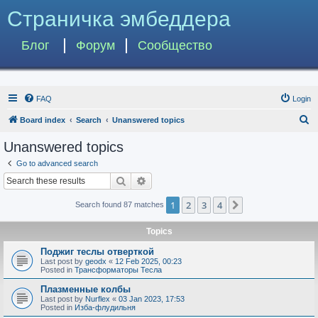
Страничка эмбеддера
Блог
Форум
Сообщество
FAQ
Login
S
Board index
Search
Unanswered topics
e
Unanswered topics
a
Go to advanced search
r
Search
Advanced search
c
1
2
3
4
Next
Search found 87 matches
h
Topics
Поджиг теслы отверткой
Last post by
geodx
«
12 Feb 2025, 00:23
Posted in
Трансформаторы Тесла
Плазменные колбы
Last post by
Nurflex
«
03 Jan 2023, 17:53
Posted in
Изба-флудильня