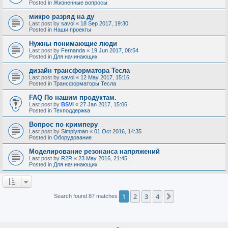
Posted in
Жизненные вопросы
микро разряд на ду
Last post by
savol
«
18 Sep 2017, 19:30
Posted in
Наши проекты
Нужны понимающие люди
Last post by
Fernanda
«
19 Jun 2017, 08:54
Posted in
Для начинающих
дизайн трансформатора Тесла
Last post by
savol
«
12 May 2017, 15:16
Posted in
Трансформаторы Тесла
FAQ По нашим продуктам.
Last post by
BSVi
«
27 Jan 2017, 15:06
Posted in
Техподдержка
Вопрос по кримперу
Last post by
Simplyman
«
01 Oct 2016, 14:35
Posted in
Оборудование
Моделирование резонанса напряжений
Last post by
R2R
«
23 May 2016, 21:45
Posted in
Для начинающих
1
2
3
4
Next
Search found 87 matches