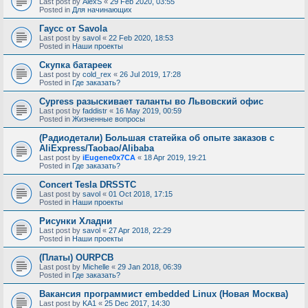
Last post by
AlexS
«
29 Feb 2020, 03:55
Posted in
Для начинающих
Гаусс от Savola
Last post by
savol
«
22 Feb 2020, 18:53
Posted in
Наши проекты
Скупка батареек
Last post by
cold_rex
«
26 Jul 2019, 17:28
Posted in
Где заказать?
Cypress разыскивает таланты во Львовский офис
Last post by
faddistr
«
16 May 2019, 00:59
Posted in
Жизненные вопросы
(Радиодетали) Большая статейка об опыте заказов с
AliExpress/Taobao/Alibaba
Last post by
iEugene0x7CA
«
18 Apr 2019, 19:21
Posted in
Где заказать?
Concert Tesla DRSSTC
Last post by
savol
«
01 Oct 2018, 17:15
Posted in
Наши проекты
Рисунки Хладни
Last post by
savol
«
27 Apr 2018, 22:29
Posted in
Наши проекты
(Платы) OURPCB
Last post by
Michelle
«
29 Jan 2018, 06:39
Posted in
Где заказать?
Вакансия программист embedded Linux (Новая Москва)
Last post by
KA1
«
25 Dec 2017, 14:30