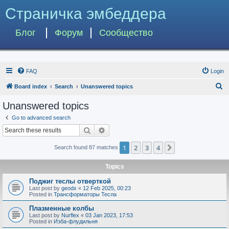
Страничка эмбеддера
Блог
Форум
Сообщество
FAQ
Login
S
Board index
Search
Unanswered topics
e
Unanswered topics
a
Go to advanced search
r
Search
Advanced search
c
1
2
3
4
Next
Search found 87 matches
h
Topics
Поджиг теслы отверткой
Last post by
geodx
«
12 Feb 2025, 00:23
Posted in
Трансформаторы Тесла
Плазменные колбы
Last post by
Nurflex
«
03 Jan 2023, 17:53
Posted in
Изба-флудильня