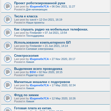
Проект роботизированной руки
Last post by
iEugene0x7CA
«
06 Dec 2021, 11:27
Posted in
Для начинающих
Тесла е класса
Last post by
savol
«
12 Oct 2021, 16:19
Posted in
Наши проекты
Как слушать радио на мобильных телефонах.
Last post by
Firelander
«
07 Jul 2021, 13:54
Posted in
Техподдержка
Использование компьютерного БП
Last post by
Firelander
«
21 Jun 2021, 14:14
Posted in
Силовая электроника
Спектроскопия
Last post by
iEugene0x7CA
«
27 Nov 2020, 20:17
Posted in
Химия
Выделение всего проводника
Last post by
BSVi
«
02 Nov 2020, 18:15
Posted in
Редактор плат
Магнитные мешалки с подогревом
Last post by
iEugene0x7CA
«
17 May 2020, 02:34
Posted in
Химия
Флуд по химии
Last post by
iEugene0x7CA
«
12 May 2020, 10:26
Posted in
Химия
Готовая плата из китая.