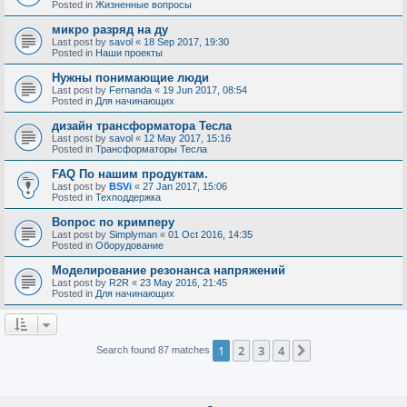
Posted in
Жизненные вопросы
микро разряд на ду
Last post by
savol
«
18 Sep 2017, 19:30
Posted in
Наши проекты
Нужны понимающие люди
Last post by
Fernanda
«
19 Jun 2017, 08:54
Posted in
Для начинающих
дизайн трансформатора Тесла
Last post by
savol
«
12 May 2017, 15:16
Posted in
Трансформаторы Тесла
FAQ По нашим продуктам.
Last post by
BSVi
«
27 Jan 2017, 15:06
Posted in
Техподдержка
Вопрос по кримперу
Last post by
Simplyman
«
01 Oct 2016, 14:35
Posted in
Оборудование
Моделирование резонанса напряжений
Last post by
R2R
«
23 May 2016, 21:45
Posted in
Для начинающих
1
2
3
4
Next
Search found 87 matches