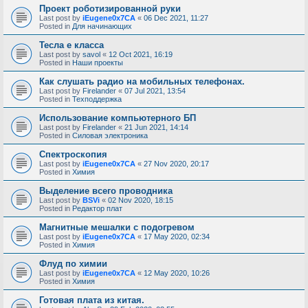
Проект роботизированной руки
Last post by
iEugene0x7CA
«
06 Dec 2021, 11:27
Posted in
Для начинающих
Тесла е класса
Last post by
savol
«
12 Oct 2021, 16:19
Posted in
Наши проекты
Как слушать радио на мобильных телефонах.
Last post by
Firelander
«
07 Jul 2021, 13:54
Posted in
Техподдержка
Использование компьютерного БП
Last post by
Firelander
«
21 Jun 2021, 14:14
Posted in
Силовая электроника
Спектроскопия
Last post by
iEugene0x7CA
«
27 Nov 2020, 20:17
Posted in
Химия
Выделение всего проводника
Last post by
BSVi
«
02 Nov 2020, 18:15
Posted in
Редактор плат
Магнитные мешалки с подогревом
Last post by
iEugene0x7CA
«
17 May 2020, 02:34
Posted in
Химия
Флуд по химии
Last post by
iEugene0x7CA
«
12 May 2020, 10:26
Posted in
Химия
Готовая плата из китая.