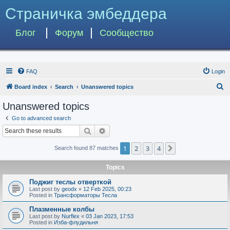
Страничка эмбеддера
Блог
Форум
Сообщество
FAQ
Login
S
Board index
Search
Unanswered topics
e
Unanswered topics
a
Go to advanced search
r
Search
Advanced search
c
1
2
3
4
Next
Search found 87 matches
h
Topics
Поджиг теслы отверткой
Last post by
geodx
«
12 Feb 2025, 00:23
Posted in
Трансформаторы Тесла
Плазменные колбы
Last post by
Nurflex
«
03 Jan 2023, 17:53
Posted in
Изба-флудильня