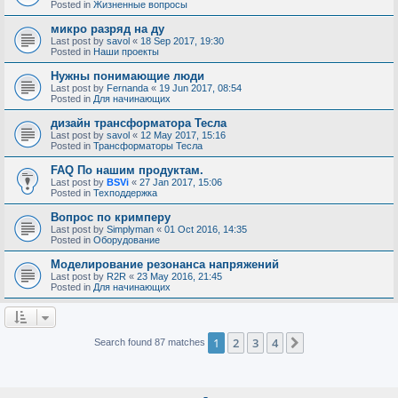
Posted in
Жизненные вопросы
микро разряд на ду
Last post by
savol
«
18 Sep 2017, 19:30
Posted in
Наши проекты
Нужны понимающие люди
Last post by
Fernanda
«
19 Jun 2017, 08:54
Posted in
Для начинающих
дизайн трансформатора Тесла
Last post by
savol
«
12 May 2017, 15:16
Posted in
Трансформаторы Тесла
FAQ По нашим продуктам.
Last post by
BSVi
«
27 Jan 2017, 15:06
Posted in
Техподдержка
Вопрос по кримперу
Last post by
Simplyman
«
01 Oct 2016, 14:35
Posted in
Оборудование
Моделирование резонанса напряжений
Last post by
R2R
«
23 May 2016, 21:45
Posted in
Для начинающих
1
2
3
4
Next
Search found 87 matches