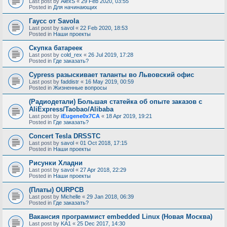
Last post by
AlexS
«
29 Feb 2020, 03:55
Posted in
Для начинающих
Гаусс от Savola
Last post by
savol
«
22 Feb 2020, 18:53
Posted in
Наши проекты
Скупка батареек
Last post by
cold_rex
«
26 Jul 2019, 17:28
Posted in
Где заказать?
Cypress разыскивает таланты во Львовский офис
Last post by
faddistr
«
16 May 2019, 00:59
Posted in
Жизненные вопросы
(Радиодетали) Большая статейка об опыте заказов с
AliExpress/Taobao/Alibaba
Last post by
iEugene0x7CA
«
18 Apr 2019, 19:21
Posted in
Где заказать?
Concert Tesla DRSSTC
Last post by
savol
«
01 Oct 2018, 17:15
Posted in
Наши проекты
Рисунки Хладни
Last post by
savol
«
27 Apr 2018, 22:29
Posted in
Наши проекты
(Платы) OURPCB
Last post by
Michelle
«
29 Jan 2018, 06:39
Posted in
Где заказать?
Вакансия программист embedded Linux (Новая Москва)
Last post by
KA1
«
25 Dec 2017, 14:30