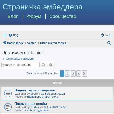
Страничка эмбеддера
Блог
Форум
Сообщество
FAQ
Login
S
Board index
Search
Unanswered topics
e
Unanswered topics
a
Go to advanced search
r
Search
Advanced search
c
1
2
3
4
Next
Search found 87 matches
h
Topics
Поджиг теслы отверткой
Last post by
geodx
«
12 Feb 2025, 00:23
Posted in
Трансформаторы Тесла
Плазменные колбы
Last post by
Nurflex
«
03 Jan 2023, 17:53
Posted in
Изба-флудильня