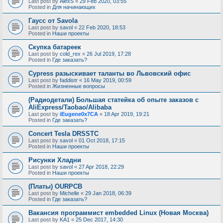
Last post by
AlexS
«
29 Feb 2020, 03:55
Posted in
Для начинающих
Гаусс от Savola
Last post by
savol
«
22 Feb 2020, 18:53
Posted in
Наши проекты
Скупка батареек
Last post by
cold_rex
«
26 Jul 2019, 17:28
Posted in
Где заказать?
Cypress разыскивает таланты во Львовский офис
Last post by
faddistr
«
16 May 2019, 00:59
Posted in
Жизненные вопросы
(Радиодетали) Большая статейка об опыте заказов с
AliExpress/Taobao/Alibaba
Last post by
iEugene0x7CA
«
18 Apr 2019, 19:21
Posted in
Где заказать?
Concert Tesla DRSSTC
Last post by
savol
«
01 Oct 2018, 17:15
Posted in
Наши проекты
Рисунки Хладни
Last post by
savol
«
27 Apr 2018, 22:29
Posted in
Наши проекты
(Платы) OURPCB
Last post by
Michelle
«
29 Jan 2018, 06:39
Posted in
Где заказать?
Вакансия программист embedded Linux (Новая Москва)
Last post by
KA1
«
25 Dec 2017, 14:30