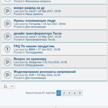
Posted in
Жизненные вопросы
микро разряд на ду
Last post by
savol
«
18 Sep 2017, 19:30
Posted in
Наши проекты
Нужны понимающие люди
Last post by
Fernanda
«
19 Jun 2017, 08:54
Posted in
Для начинающих
дизайн трансформатора Тесла
Last post by
savol
«
12 May 2017, 15:16
Posted in
Трансформаторы Тесла
FAQ По нашим продуктам.
Last post by
BSVi
«
27 Jan 2017, 15:06
Posted in
Техподдержка
Вопрос по кримперу
Last post by
Simplyman
«
01 Oct 2016, 14:35
Posted in
Оборудование
Моделирование резонанса напряжений
Last post by
R2R
«
23 May 2016, 21:45
Posted in
Для начинающих
1
2
3
4
Next
Search found 87 matches