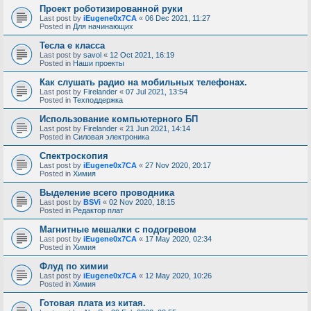
Проект роботизированной руки
Last post by
iEugene0x7CA
«
06 Dec 2021, 11:27
Posted in
Для начинающих
Тесла е класса
Last post by
savol
«
12 Oct 2021, 16:19
Posted in
Наши проекты
Как слушать радио на мобильных телефонах.
Last post by
Firelander
«
07 Jul 2021, 13:54
Posted in
Техподдержка
Использование компьютерного БП
Last post by
Firelander
«
21 Jun 2021, 14:14
Posted in
Силовая электроника
Спектроскопия
Last post by
iEugene0x7CA
«
27 Nov 2020, 20:17
Posted in
Химия
Выделение всего проводника
Last post by
BSVi
«
02 Nov 2020, 18:15
Posted in
Редактор плат
Магнитные мешалки с подогревом
Last post by
iEugene0x7CA
«
17 May 2020, 02:34
Posted in
Химия
Флуд по химии
Last post by
iEugene0x7CA
«
12 May 2020, 10:26
Posted in
Химия
Готовая плата из китая.