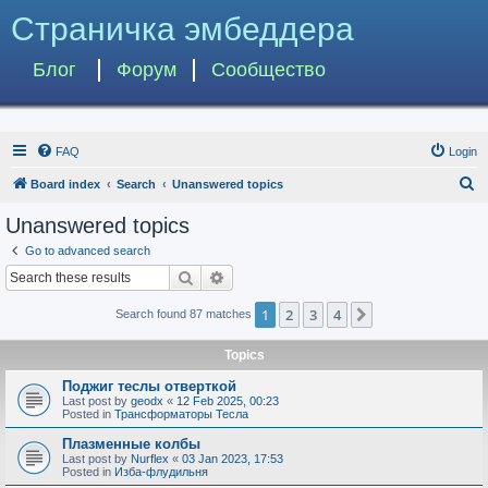
Страничка эмбеддера
Блог
Форум
Сообщество
FAQ
Login
S
Board index
Search
Unanswered topics
e
Unanswered topics
a
Go to advanced search
r
Search
Advanced search
c
1
2
3
4
Next
Search found 87 matches
h
Topics
Поджиг теслы отверткой
Last post by
geodx
«
12 Feb 2025, 00:23
Posted in
Трансформаторы Тесла
Плазменные колбы
Last post by
Nurflex
«
03 Jan 2023, 17:53
Posted in
Изба-флудильня