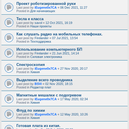
Проект роботизированной руки
Last post by
iEugene0x7CA
«
06 Dec 2021, 11:27
Posted in
Для начинающих
Тесла е класса
Last post by
savol
«
12 Oct 2021, 16:19
Posted in
Наши проекты
Как слушать радио на мобильных телефонах.
Last post by
Firelander
«
07 Jul 2021, 13:54
Posted in
Техподдержка
Использование компьютерного БП
Last post by
Firelander
«
21 Jun 2021, 14:14
Posted in
Силовая электроника
Спектроскопия
Last post by
iEugene0x7CA
«
27 Nov 2020, 20:17
Posted in
Химия
Выделение всего проводника
Last post by
BSVi
«
02 Nov 2020, 18:15
Posted in
Редактор плат
Магнитные мешалки с подогревом
Last post by
iEugene0x7CA
«
17 May 2020, 02:34
Posted in
Химия
Флуд по химии
Last post by
iEugene0x7CA
«
12 May 2020, 10:26
Posted in
Химия
Готовая плата из китая.