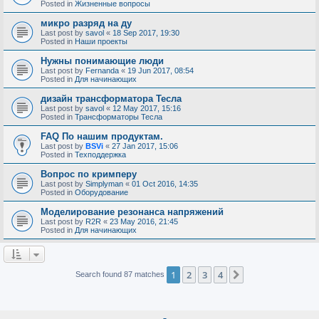
Posted in
Жизненные вопросы
микро разряд на ду
Last post by
savol
«
18 Sep 2017, 19:30
Posted in
Наши проекты
Нужны понимающие люди
Last post by
Fernanda
«
19 Jun 2017, 08:54
Posted in
Для начинающих
дизайн трансформатора Тесла
Last post by
savol
«
12 May 2017, 15:16
Posted in
Трансформаторы Тесла
FAQ По нашим продуктам.
Last post by
BSVi
«
27 Jan 2017, 15:06
Posted in
Техподдержка
Вопрос по кримперу
Last post by
Simplyman
«
01 Oct 2016, 14:35
Posted in
Оборудование
Моделирование резонанса напряжений
Last post by
R2R
«
23 May 2016, 21:45
Posted in
Для начинающих
1
2
3
4
Next
Search found 87 matches