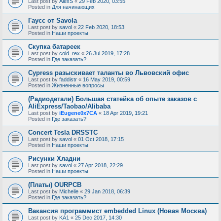
Last post by
AlexS
«
29 Feb 2020, 03:55
Posted in
Для начинающих
Гаусс от Savola
Last post by
savol
«
22 Feb 2020, 18:53
Posted in
Наши проекты
Скупка батареек
Last post by
cold_rex
«
26 Jul 2019, 17:28
Posted in
Где заказать?
Cypress разыскивает таланты во Львовский офис
Last post by
faddistr
«
16 May 2019, 00:59
Posted in
Жизненные вопросы
(Радиодетали) Большая статейка об опыте заказов с
AliExpress/Taobao/Alibaba
Last post by
iEugene0x7CA
«
18 Apr 2019, 19:21
Posted in
Где заказать?
Concert Tesla DRSSTC
Last post by
savol
«
01 Oct 2018, 17:15
Posted in
Наши проекты
Рисунки Хладни
Last post by
savol
«
27 Apr 2018, 22:29
Posted in
Наши проекты
(Платы) OURPCB
Last post by
Michelle
«
29 Jan 2018, 06:39
Posted in
Где заказать?
Вакансия программист embedded Linux (Новая Москва)
Last post by
KA1
«
25 Dec 2017, 14:30