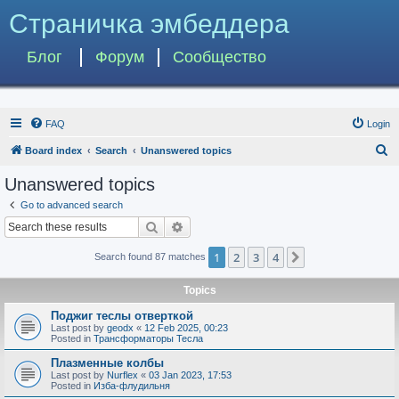
Страничка эмбеддера
Блог
Форум
Сообщество
FAQ
Login
S
Board index
Search
Unanswered topics
e
Unanswered topics
a
Go to advanced search
r
Search
Advanced search
c
1
2
3
4
Next
Search found 87 matches
h
Topics
Поджиг теслы отверткой
Last post by
geodx
«
12 Feb 2025, 00:23
Posted in
Трансформаторы Тесла
Плазменные колбы
Last post by
Nurflex
«
03 Jan 2023, 17:53
Posted in
Изба-флудильня