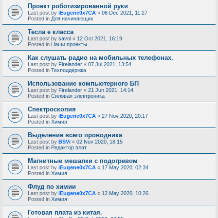
Проект роботизированной руки
Last post by
iEugene0x7CA
«
06 Dec 2021, 11:27
Posted in
Для начинающих
Тесла е класса
Last post by
savol
«
12 Oct 2021, 16:19
Posted in
Наши проекты
Как слушать радио на мобильных телефонах.
Last post by
Firelander
«
07 Jul 2021, 13:54
Posted in
Техподдержка
Использование компьютерного БП
Last post by
Firelander
«
21 Jun 2021, 14:14
Posted in
Силовая электроника
Спектроскопия
Last post by
iEugene0x7CA
«
27 Nov 2020, 20:17
Posted in
Химия
Выделение всего проводника
Last post by
BSVi
«
02 Nov 2020, 18:15
Posted in
Редактор плат
Магнитные мешалки с подогревом
Last post by
iEugene0x7CA
«
17 May 2020, 02:34
Posted in
Химия
Флуд по химии
Last post by
iEugene0x7CA
«
12 May 2020, 10:26
Posted in
Химия
Готовая плата из китая.