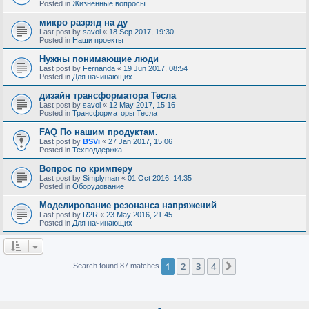
Posted in
Жизненные вопросы
микро разряд на ду
Last post by
savol
«
18 Sep 2017, 19:30
Posted in
Наши проекты
Нужны понимающие люди
Last post by
Fernanda
«
19 Jun 2017, 08:54
Posted in
Для начинающих
дизайн трансформатора Тесла
Last post by
savol
«
12 May 2017, 15:16
Posted in
Трансформаторы Тесла
FAQ По нашим продуктам.
Last post by
BSVi
«
27 Jan 2017, 15:06
Posted in
Техподдержка
Вопрос по кримперу
Last post by
Simplyman
«
01 Oct 2016, 14:35
Posted in
Оборудование
Моделирование резонанса напряжений
Last post by
R2R
«
23 May 2016, 21:45
Posted in
Для начинающих
1
2
3
4
Next
Search found 87 matches