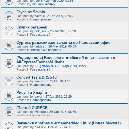
Last post by
AlexS
«
29 Feb 2020, 03:55
Posted in
Для начинающих
Гаусс от Savola
Last post by
savol
«
22 Feb 2020, 18:53
Posted in
Наши проекты
Скупка батареек
Last post by
cold_rex
«
26 Jul 2019, 17:28
Posted in
Где заказать?
Cypress разыскивает таланты во Львовский офис
Last post by
faddistr
«
16 May 2019, 00:59
Posted in
Жизненные вопросы
(Радиодетали) Большая статейка об опыте заказов с
AliExpress/Taobao/Alibaba
Last post by
iEugene0x7CA
«
18 Apr 2019, 19:21
Posted in
Где заказать?
Concert Tesla DRSSTC
Last post by
savol
«
01 Oct 2018, 17:15
Posted in
Наши проекты
Рисунки Хладни
Last post by
savol
«
27 Apr 2018, 22:29
Posted in
Наши проекты
(Платы) OURPCB
Last post by
Michelle
«
29 Jan 2018, 06:39
Posted in
Где заказать?
Вакансия программист embedded Linux (Новая Москва)
Last post by
KA1
«
25 Dec 2017, 14:30