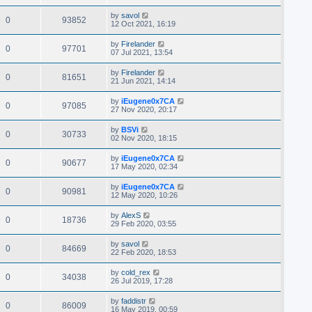
by
savol
0
93852
12 Oct 2021, 16:19
by
Firelander
0
97701
07 Jul 2021, 13:54
by
Firelander
0
81651
21 Jun 2021, 14:14
by
iEugene0x7CA
0
97085
27 Nov 2020, 20:17
by
BSVi
0
30733
02 Nov 2020, 18:15
by
iEugene0x7CA
0
90677
17 May 2020, 02:34
by
iEugene0x7CA
0
90981
12 May 2020, 10:26
by
AlexS
0
18736
29 Feb 2020, 03:55
by
savol
0
84669
22 Feb 2020, 18:53
by
cold_rex
0
34038
26 Jul 2019, 17:28
by
faddistr
0
86009
16 May 2019, 00:59