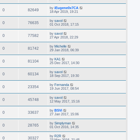
by
iEugene0x7CA
0
82649
18 Apr 2019, 19:21
by
savol
0
76635
01 Oct 2018, 17:15
by
savol
0
77582
27 Apr 2018, 22:29
by
Michelle
0
81742
29 Jan 2018, 06:39
by
KA1
0
81104
25 Dec 2017, 14:30
by
savol
0
60134
18 Sep 2017, 19:30
by
Fernanda
0
23354
19 Jun 2017, 08:54
by
savol
0
45748
12 May 2017, 15:16
by
BSVi
0
33637
27 Jan 2017, 15:06
by
Simplyman
0
28765
01 Oct 2016, 14:35
by
R2R
0
30327
23 May 2016, 21:45