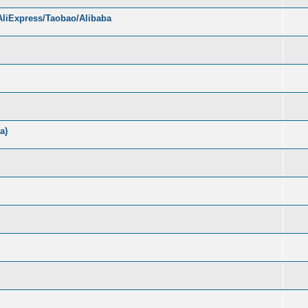
liExpress/Taobao/Alibaba
а)