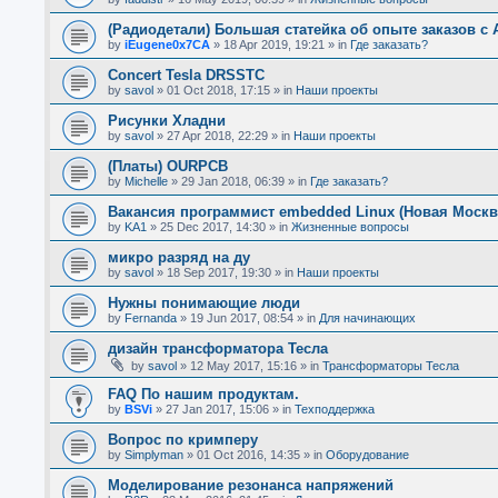
(Радиодетали) Большая статейка об опыте заказов с A
by
iEugene0x7CA
»
18 Apr 2019, 19:21
» in
Где заказать?
Concert Tesla DRSSTC
by
savol
»
01 Oct 2018, 17:15
» in
Наши проекты
Рисунки Хладни
by
savol
»
27 Apr 2018, 22:29
» in
Наши проекты
(Платы) OURPCB
by
Michelle
»
29 Jan 2018, 06:39
» in
Где заказать?
Вакансия программист embedded Linux (Новая Москв
by
KA1
»
25 Dec 2017, 14:30
» in
Жизненные вопросы
микро разряд на ду
by
savol
»
18 Sep 2017, 19:30
» in
Наши проекты
Нужны понимающие люди
by
Fernanda
»
19 Jun 2017, 08:54
» in
Для начинающих
дизайн трансформатора Тесла
by
savol
»
12 May 2017, 15:16
» in
Трансформаторы Тесла
FAQ По нашим продуктам.
by
BSVi
»
27 Jan 2017, 15:06
» in
Техподдержка
Вопрос по кримперу
by
Simplyman
»
01 Oct 2016, 14:35
» in
Оборудование
Моделирование резонанса напряжений