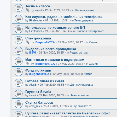
Тесла е класса
by
savol
»
12 Oct 2021, 16:19
» in
Наши проекты
Как слушать радио на мобильных телефонах.
by
Firelander
»
07 Jul 2021, 13:54
» in
Техподдержка
Использование компьютерного БП
by
Firelander
»
21 Jun 2021, 14:14
» in
Силовая электроника
Спектроскопия
by
iEugene0x7CA
»
27 Nov 2020, 20:17
» in
Химия
Выделение всего проводника
by
BSVi
»
02 Nov 2020, 18:15
» in
Редактор плат
Магнитные мешалки с подогревом
by
iEugene0x7CA
»
17 May 2020, 02:34
» in
Химия
Флуд по химии
by
iEugene0x7CA
»
12 May 2020, 10:26
» in
Химия
Готовая плата из китая.
by
AlexS
»
29 Feb 2020, 03:55
» in
Для начинающих
Гаусс от Savola
by
savol
»
22 Feb 2020, 18:53
» in
Наши проекты
Скупка батареек
by
cold_rex
»
26 Jul 2019, 17:28
» in
Где заказать?
Cypress разыскивает таланты во Львовский офис
by
faddistr
»
16 May 2019, 00:59
» in
Жизненные вопросы