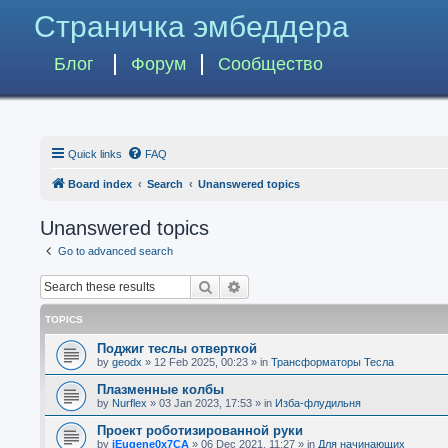
Страничка эмбеддера
Блог
Форум
Сообщество
Quick links
FAQ
Board index
Search
Unanswered topics
Unanswered topics
Go to advanced search
Search
Advanced search
TOPICS
Поджиг теслы отверткой
by
geodx
»
12 Feb 2025, 00:23
» in
Трансформаторы Тесла
Плазменные колбы
by
Nurflex
»
03 Jan 2023, 17:53
» in
Изба-флудильня
Проект роботизированной руки
by
iEugene0x7CA
»
06 Dec 2021, 11:27
» in
Для начинающих