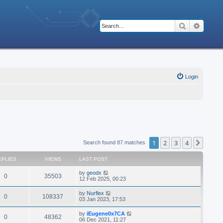
Search
Advanc
Login
1
2
3
4
Next
Search found 87 matches
EPLIES
VIEWS
LAST POST
by
geodx
0
35503
12 Feb 2025, 00:23
by
Nurflex
0
108337
03 Jan 2023, 17:53
by
iEugene0x7CA
0
48362
06 Dec 2021, 11:27