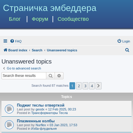
Страничка эмбеддера
Блог
Форум
Сообщество
FAQ
Login
S
Board index
Search
Unanswered topics
e
Unanswered topics
a
Go to advanced search
r
Search
Advanced search
c
1
2
3
4
Next
Search found 87 matches
h
Topics
Поджиг теслы отверткой
Last post by
geodx
«
12 Feb 2025, 00:23
Posted in
Трансформаторы Тесла
Плазменные колбы
Last post by
Nurflex
«
03 Jan 2023, 17:53
Posted in
Изба-флудильня