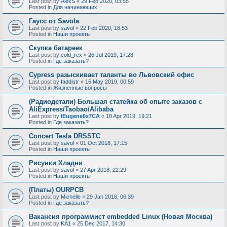
Last post by
AlexS
«
29 Feb 2020, 03:55
Posted in
Для начинающих
Гаусс от Savola
Last post by
savol
«
22 Feb 2020, 18:53
Posted in
Наши проекты
Скупка батареек
Last post by
cold_rex
«
26 Jul 2019, 17:28
Posted in
Где заказать?
Cypress разыскивает таланты во Львовский офис
Last post by
faddistr
«
16 May 2019, 00:59
Posted in
Жизненные вопросы
(Радиодетали) Большая статейка об опыте заказов с
AliExpress/Taobao/Alibaba
Last post by
iEugene0x7CA
«
18 Apr 2019, 19:21
Posted in
Где заказать?
Concert Tesla DRSSTC
Last post by
savol
«
01 Oct 2018, 17:15
Posted in
Наши проекты
Рисунки Хладни
Last post by
savol
«
27 Apr 2018, 22:29
Posted in
Наши проекты
(Платы) OURPCB
Last post by
Michelle
«
29 Jan 2018, 06:39
Posted in
Где заказать?
Вакансия программист embedded Linux (Новая Москва)
Last post by
KA1
«
25 Dec 2017, 14:30