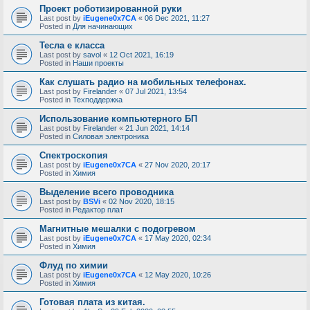
Проект роботизированной руки
Last post by
iEugene0x7CA
«
06 Dec 2021, 11:27
Posted in
Для начинающих
Тесла е класса
Last post by
savol
«
12 Oct 2021, 16:19
Posted in
Наши проекты
Как слушать радио на мобильных телефонах.
Last post by
Firelander
«
07 Jul 2021, 13:54
Posted in
Техподдержка
Использование компьютерного БП
Last post by
Firelander
«
21 Jun 2021, 14:14
Posted in
Силовая электроника
Спектроскопия
Last post by
iEugene0x7CA
«
27 Nov 2020, 20:17
Posted in
Химия
Выделение всего проводника
Last post by
BSVi
«
02 Nov 2020, 18:15
Posted in
Редактор плат
Магнитные мешалки с подогревом
Last post by
iEugene0x7CA
«
17 May 2020, 02:34
Posted in
Химия
Флуд по химии
Last post by
iEugene0x7CA
«
12 May 2020, 10:26
Posted in
Химия
Готовая плата из китая.