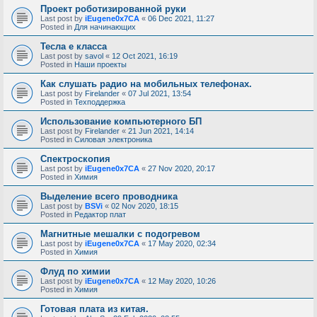
Проект роботизированной руки
Last post by
iEugene0x7CA
«
06 Dec 2021, 11:27
Posted in
Для начинающих
Тесла е класса
Last post by
savol
«
12 Oct 2021, 16:19
Posted in
Наши проекты
Как слушать радио на мобильных телефонах.
Last post by
Firelander
«
07 Jul 2021, 13:54
Posted in
Техподдержка
Использование компьютерного БП
Last post by
Firelander
«
21 Jun 2021, 14:14
Posted in
Силовая электроника
Спектроскопия
Last post by
iEugene0x7CA
«
27 Nov 2020, 20:17
Posted in
Химия
Выделение всего проводника
Last post by
BSVi
«
02 Nov 2020, 18:15
Posted in
Редактор плат
Магнитные мешалки с подогревом
Last post by
iEugene0x7CA
«
17 May 2020, 02:34
Posted in
Химия
Флуд по химии
Last post by
iEugene0x7CA
«
12 May 2020, 10:26
Posted in
Химия
Готовая плата из китая.