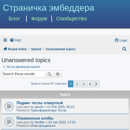
Страничка эмбеддера
Блог
Форум
Сообщество
FAQ
Login
S
Board index
Search
Unanswered topics
e
Unanswered topics
a
Go to advanced search
r
Search
Advanced search
c
1
2
3
4
Next
Search found 87 matches
h
Topics
Поджиг теслы отверткой
Last post by
geodx
«
12 Feb 2025, 00:23
Posted in
Трансформаторы Тесла
Плазменные колбы
Last post by
Nurflex
«
03 Jan 2023, 17:53
Posted in
Изба-флудильня