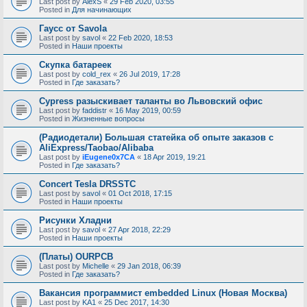
Last post by
AlexS
«
29 Feb 2020, 03:55
Posted in
Для начинающих
Гаусс от Savola
Last post by
savol
«
22 Feb 2020, 18:53
Posted in
Наши проекты
Скупка батареек
Last post by
cold_rex
«
26 Jul 2019, 17:28
Posted in
Где заказать?
Cypress разыскивает таланты во Львовский офис
Last post by
faddistr
«
16 May 2019, 00:59
Posted in
Жизненные вопросы
(Радиодетали) Большая статейка об опыте заказов с
AliExpress/Taobao/Alibaba
Last post by
iEugene0x7CA
«
18 Apr 2019, 19:21
Posted in
Где заказать?
Concert Tesla DRSSTC
Last post by
savol
«
01 Oct 2018, 17:15
Posted in
Наши проекты
Рисунки Хладни
Last post by
savol
«
27 Apr 2018, 22:29
Posted in
Наши проекты
(Платы) OURPCB
Last post by
Michelle
«
29 Jan 2018, 06:39
Posted in
Где заказать?
Вакансия программист embedded Linux (Новая Москва)
Last post by
KA1
«
25 Dec 2017, 14:30