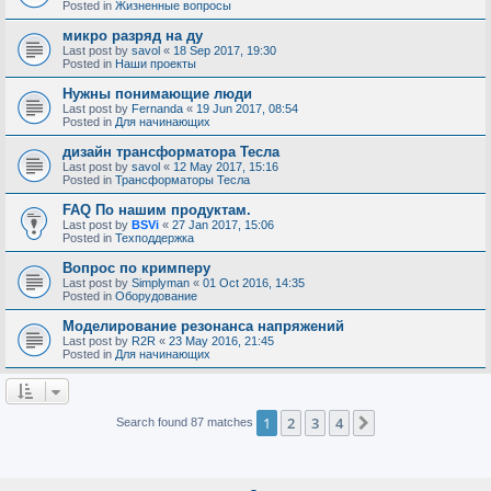
Posted in
Жизненные вопросы
микро разряд на ду
Last post by
savol
«
18 Sep 2017, 19:30
Posted in
Наши проекты
Нужны понимающие люди
Last post by
Fernanda
«
19 Jun 2017, 08:54
Posted in
Для начинающих
дизайн трансформатора Тесла
Last post by
savol
«
12 May 2017, 15:16
Posted in
Трансформаторы Тесла
FAQ По нашим продуктам.
Last post by
BSVi
«
27 Jan 2017, 15:06
Posted in
Техподдержка
Вопрос по кримперу
Last post by
Simplyman
«
01 Oct 2016, 14:35
Posted in
Оборудование
Моделирование резонанса напряжений
Last post by
R2R
«
23 May 2016, 21:45
Posted in
Для начинающих
1
2
3
4
Next
Search found 87 matches