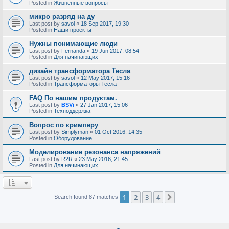
Posted in
Жизненные вопросы
микро разряд на ду
Last post by
savol
«
18 Sep 2017, 19:30
Posted in
Наши проекты
Нужны понимающие люди
Last post by
Fernanda
«
19 Jun 2017, 08:54
Posted in
Для начинающих
дизайн трансформатора Тесла
Last post by
savol
«
12 May 2017, 15:16
Posted in
Трансформаторы Тесла
FAQ По нашим продуктам.
Last post by
BSVi
«
27 Jan 2017, 15:06
Posted in
Техподдержка
Вопрос по кримперу
Last post by
Simplyman
«
01 Oct 2016, 14:35
Posted in
Оборудование
Моделирование резонанса напряжений
Last post by
R2R
«
23 May 2016, 21:45
Posted in
Для начинающих
1
2
3
4
Next
Search found 87 matches