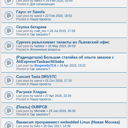
Last post by
AlexS
«
29 Feb 2020, 03:55
Posted in
Для начинающих
Гаусс от Savola
Last post by
savol
«
22 Feb 2020, 18:53
Posted in
Наши проекты
Скупка батареек
Last post by
cold_rex
«
26 Jul 2019, 17:28
Posted in
Где заказать?
Cypress разыскивает таланты во Львовский офис
Last post by
faddistr
«
16 May 2019, 00:59
Posted in
Жизненные вопросы
(Радиодетали) Большая статейка об опыте заказов с
AliExpress/Taobao/Alibaba
Last post by
iEugene0x7CA
«
18 Apr 2019, 19:21
Posted in
Где заказать?
Concert Tesla DRSSTC
Last post by
savol
«
01 Oct 2018, 17:15
Posted in
Наши проекты
Рисунки Хладни
Last post by
savol
«
27 Apr 2018, 22:29
Posted in
Наши проекты
(Платы) OURPCB
Last post by
Michelle
«
29 Jan 2018, 06:39
Posted in
Где заказать?
Вакансия программист embedded Linux (Новая Москва)
Last post by
KA1
«
25 Dec 2017, 14:30