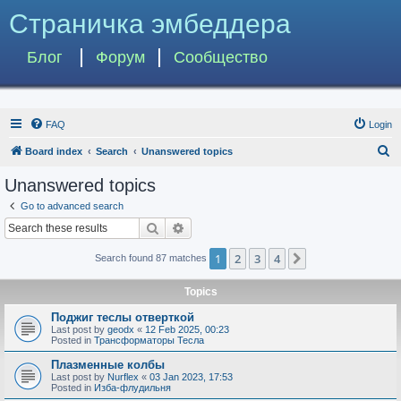
Страничка эмбеддера
Блог
Форум
Сообщество
FAQ
Login
S
Board index
Search
Unanswered topics
e
Unanswered topics
a
Go to advanced search
r
Search
Advanced search
c
1
2
3
4
Next
Search found 87 matches
h
Topics
Поджиг теслы отверткой
Last post by
geodx
«
12 Feb 2025, 00:23
Posted in
Трансформаторы Тесла
Плазменные колбы
Last post by
Nurflex
«
03 Jan 2023, 17:53
Posted in
Изба-флудильня