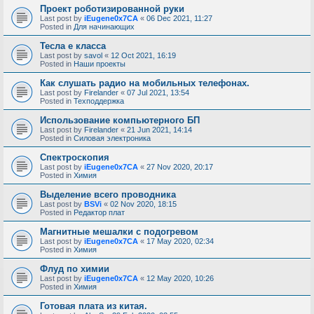
Проект роботизированной руки
Last post by
iEugene0x7CA
«
06 Dec 2021, 11:27
Posted in
Для начинающих
Тесла е класса
Last post by
savol
«
12 Oct 2021, 16:19
Posted in
Наши проекты
Как слушать радио на мобильных телефонах.
Last post by
Firelander
«
07 Jul 2021, 13:54
Posted in
Техподдержка
Использование компьютерного БП
Last post by
Firelander
«
21 Jun 2021, 14:14
Posted in
Силовая электроника
Спектроскопия
Last post by
iEugene0x7CA
«
27 Nov 2020, 20:17
Posted in
Химия
Выделение всего проводника
Last post by
BSVi
«
02 Nov 2020, 18:15
Posted in
Редактор плат
Магнитные мешалки с подогревом
Last post by
iEugene0x7CA
«
17 May 2020, 02:34
Posted in
Химия
Флуд по химии
Last post by
iEugene0x7CA
«
12 May 2020, 10:26
Posted in
Химия
Готовая плата из китая.