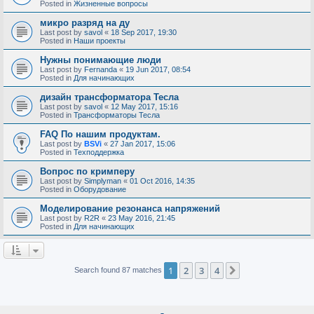
Posted in
Жизненные вопросы
микро разряд на ду
Last post by
savol
«
18 Sep 2017, 19:30
Posted in
Наши проекты
Нужны понимающие люди
Last post by
Fernanda
«
19 Jun 2017, 08:54
Posted in
Для начинающих
дизайн трансформатора Тесла
Last post by
savol
«
12 May 2017, 15:16
Posted in
Трансформаторы Тесла
FAQ По нашим продуктам.
Last post by
BSVi
«
27 Jan 2017, 15:06
Posted in
Техподдержка
Вопрос по кримперу
Last post by
Simplyman
«
01 Oct 2016, 14:35
Posted in
Оборудование
Моделирование резонанса напряжений
Last post by
R2R
«
23 May 2016, 21:45
Posted in
Для начинающих
1
2
3
4
Next
Search found 87 matches