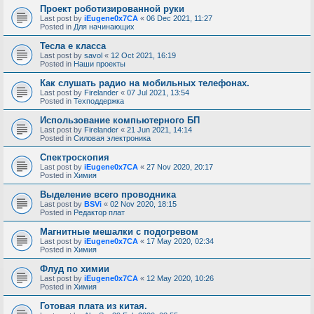
Проект роботизированной руки
Last post by
iEugene0x7CA
«
06 Dec 2021, 11:27
Posted in
Для начинающих
Тесла е класса
Last post by
savol
«
12 Oct 2021, 16:19
Posted in
Наши проекты
Как слушать радио на мобильных телефонах.
Last post by
Firelander
«
07 Jul 2021, 13:54
Posted in
Техподдержка
Использование компьютерного БП
Last post by
Firelander
«
21 Jun 2021, 14:14
Posted in
Силовая электроника
Спектроскопия
Last post by
iEugene0x7CA
«
27 Nov 2020, 20:17
Posted in
Химия
Выделение всего проводника
Last post by
BSVi
«
02 Nov 2020, 18:15
Posted in
Редактор плат
Магнитные мешалки с подогревом
Last post by
iEugene0x7CA
«
17 May 2020, 02:34
Posted in
Химия
Флуд по химии
Last post by
iEugene0x7CA
«
12 May 2020, 10:26
Posted in
Химия
Готовая плата из китая.