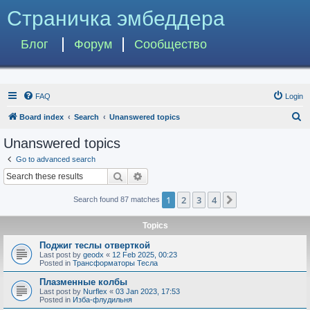
Страничка эмбеддера
Блог
Форум
Сообщество
FAQ
Login
S
Board index
Search
Unanswered topics
e
Unanswered topics
a
Go to advanced search
r
Search
Advanced search
c
1
2
3
4
Next
Search found 87 matches
h
Topics
Поджиг теслы отверткой
Last post by
geodx
«
12 Feb 2025, 00:23
Posted in
Трансформаторы Тесла
Плазменные колбы
Last post by
Nurflex
«
03 Jan 2023, 17:53
Posted in
Изба-флудильня