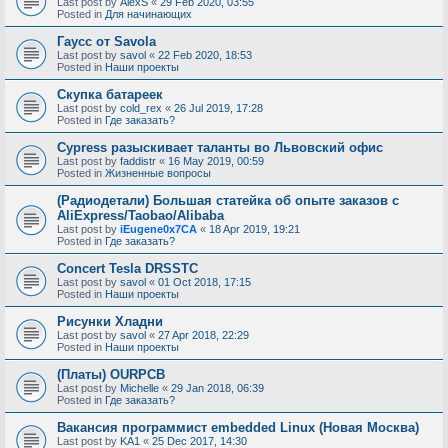
Last post by
AlexS
«
29 Feb 2020, 03:55
Posted in
Для начинающих
Гаусс от Savola
Last post by
savol
«
22 Feb 2020, 18:53
Posted in
Наши проекты
Скупка батареек
Last post by
cold_rex
«
26 Jul 2019, 17:28
Posted in
Где заказать?
Cypress разыскивает таланты во Львовский офис
Last post by
faddistr
«
16 May 2019, 00:59
Posted in
Жизненные вопросы
(Радиодетали) Большая статейка об опыте заказов с
AliExpress/Taobao/Alibaba
Last post by
iEugene0x7CA
«
18 Apr 2019, 19:21
Posted in
Где заказать?
Concert Tesla DRSSTC
Last post by
savol
«
01 Oct 2018, 17:15
Posted in
Наши проекты
Рисунки Хладни
Last post by
savol
«
27 Apr 2018, 22:29
Posted in
Наши проекты
(Платы) OURPCB
Last post by
Michelle
«
29 Jan 2018, 06:39
Posted in
Где заказать?
Вакансия программист embedded Linux (Новая Москва)
Last post by
KA1
«
25 Dec 2017, 14:30