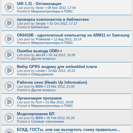
IAR 1.31 - Оптимизация
Last post by
Victor
«
08 Nov 2012, 17:44
Posted in
Микроконтроллеры и ПЛИС
проверка компонентов в библиотеке
Last post by
Sergey
«
01 Oct 2012, 17:17
Posted in
Библиотеки
OK6410B - одноплатный компьютер на ARM11 от Samsung
Last post by
Proletariat
«
12 Aug 2012, 10:14
Posted in
Микроконтроллеры и ПЛИС
Ошибка вывода ODB++
Last post by
alex34
«
03 Jul 2012, 16:29
Posted in
Другие вопросы
Вибір GPRS модему для embedded плати
Last post by
Lestat
«
19 Apr 2012, 20:23
Posted in
Оборудование
Рабочее окно (Heads Up Information)
Last post by
BSVi
«
23 Mar 2012, 21:00
Posted in
Другие вопросы
Организация программ
Last post by
N1X
«
21 Mar 2012, 18:09
Posted in
Микроконтроллеры и ПЛИС
Моделирование БП
Last post by
BSVi
«
05 Feb 2012, 01:24
Posted in
Силовая электроника
ЕСКД, ГОСТы, или как вычертить схему правильно...