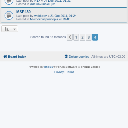
Last post by
N1X
«
04 Dec 2011, 01:31
Posted in
Для начинающих
MSP430
Last post by
webkirov
«
21 Oct 2011, 01:24
Posted in
Микроконтроллеры и ПЛИС
1
2
3
4
Previous
Search found 87 matches
Board index
Delete cookies
All times are
UTC+03:00
Powered by
phpBB
® Forum Software © phpBB Limited
Privacy
|
Terms