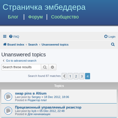
Страничка эмбеддера
Блог
Форум
Сообщество
FAQ
Login
S
Board index
Search
Unanswered topics
e
Unanswered topics
a
Go to advanced search
r
Search
Advanced search
c
1
2
3
4
Previous
Search found 87 matches
h
Topics
swap pins в Altium
Last post by
Sergey
«
18 Dec 2012, 18:06
Posted in
Редактор плат
Прецезионный управляемый резистор
Last post by
kyb
«
05 Dec 2012, 22:48
Posted in
Для начинающих