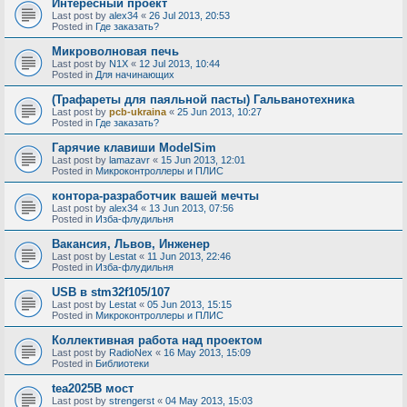
Интересный проект
Last post by
alex34
«
26 Jul 2013, 20:53
Posted in
Где заказать?
Микроволновая печь
Last post by
N1X
«
12 Jul 2013, 10:44
Posted in
Для начинающих
(Трафареты для паяльной пасты) Гальванотехника
Last post by
pcb-ukraina
«
25 Jun 2013, 10:27
Posted in
Где заказать?
Гарячие клавиши ModelSim
Last post by
lamazavr
«
15 Jun 2013, 12:01
Posted in
Микроконтроллеры и ПЛИС
контора-разработчик вашей мечты
Last post by
alex34
«
13 Jun 2013, 07:56
Posted in
Изба-флудильня
Вакансия, Львов, Инженер
Last post by
Lestat
«
11 Jun 2013, 22:46
Posted in
Изба-флудильня
USB в stm32f105/107
Last post by
Lestat
«
05 Jun 2013, 15:15
Posted in
Микроконтроллеры и ПЛИС
Коллективная работа над проектом
Last post by
RadioNex
«
16 May 2013, 15:09
Posted in
Библиотеки
tea2025B мост
Last post by
strengerst
«
04 May 2013, 15:03