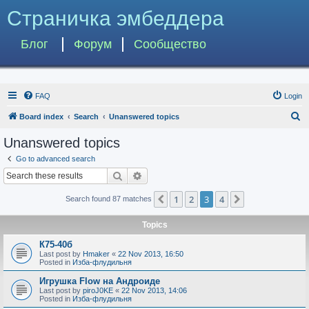
Страничка эмбеддера
Блог
Форум
Сообщество
FAQ
Login
S
Board index
Search
Unanswered topics
e
Unanswered topics
a
Go to advanced search
r
Search
Advanced search
c
1
2
3
4
Previous
Next
Search found 87 matches
h
Topics
К75-40б
Last post by
Hmaker
«
22 Nov 2013, 16:50
Posted in
Изба-флудильня
Игрушка Flow на Андроиде
Last post by
piroJ0KE
«
22 Nov 2013, 14:06
Posted in
Изба-флудильня