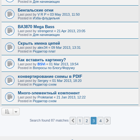
Posted in
Для начинающих
Бенгальские огни
Last post by
V R P
«
03 May 2013, 11:50
Posted in
Изба-флудильня
BA3870 Mega Bass
Last post by
strengerst
«
21 Apr 2013, 23:05
Posted in
Для начинающих
Скрыть имена цепей
Last post by
alex34
«
09 Mar 2013, 13:31
Posted in
Редактор плат
Как вставить картинку?
Last post by
BSVi
«
01 Mar 2013, 19:54
Posted in
Вопросы по Блогу/Форуму
конвертирование схемы в PDIF
Last post by
Sergey
«
01 Mar 2013, 18:20
Posted in
Редактор схем
Много-элементный компонент
Last post by
Proletariat
«
21 Jan 2013, 12:22
Posted in
Редактор схем
1
2
3
4
Previous
Next
Search found 87 matches