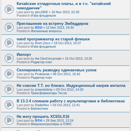
Китайские отладочные платы, и в т.ч. "китайский
чемоданчик"
Last post by
piroJ0KE
«
16 Nov 2013, 01:30
Posted in
Изба-флудильня
Приглашение на встречу Эмбеддеров
Last post by
BSVi
«
12 Nov 2013, 19:30
Posted in
Жизненные вопросы
nand программатор из старой флешки
Last post by
Rom-Zecs
«
19 Oct 2013, 10:37
Posted in
Изба-флудильня
Импорт
Last post by
the Devil incarnate
«
15 Oct 2013, 13:25
Posted in
Редактор плат
Скопировать разводку одинаковых узлов
Last post by
Proletariat
«
06 Oct 2013, 16:42
Posted in
Редактор плат
Не совсем Т.Т. но близко. Индукционный нагрев металла
Last post by
prepodobniy
«
03 Oct 2013, 14:20
Posted in
Трансформаторы Тесла
В 13.3.4 сломали работу с мультипартами в библиотеках
Last post by
RadioNex
«
03 Oct 2013, 12:41
Posted in
Библиотеки
Не могу прошить XC6SLX16
Last post by
BSVi
«
29 Sep 2013, 13:24
Posted in
Микроконтроллеры и ПЛИС