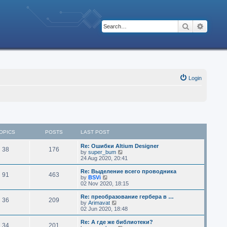
Search
Advanc
Login
OPICS
POSTS
LAST POST
Re: Ошибки Altium Designer
38
176
V
by
super_bum
i
24 Aug 2020, 20:41
e
w
Re: Выделение всего проводника
91
463
t
V
by
BSVi
h
i
02 Nov 2020, 18:15
e
e
l
w
Re: преобразование гербера в …
36
209
a
t
V
by
Arimavat
t
h
i
02 Jun 2020, 18:48
e
e
e
s
l
w
Re: А где же библиотеки?
t
34
201
a
t