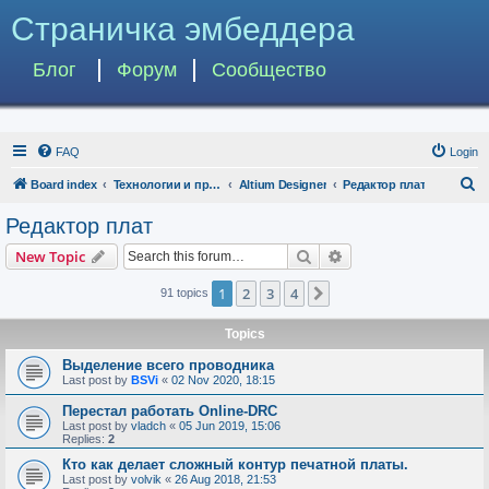
Страничка эмбеддера
Блог
Форум
Сообщество
FAQ
Login
S
Board index
Технологии и программы
Altium Designer
Редактор плат
e
Редактор плат
a
Search
Advanced search
New Topic
r
c
1
2
3
4
Next
91 topics
h
Topics
Выделение всего проводника
Last post by
BSVi
«
02 Nov 2020, 18:15
Перестал работать Online-DRC
Last post by
vladch
«
05 Jun 2019, 15:06
Replies:
2
Кто как делает сложный контур печатной платы.
Last post by
volvik
«
26 Aug 2018, 21:53