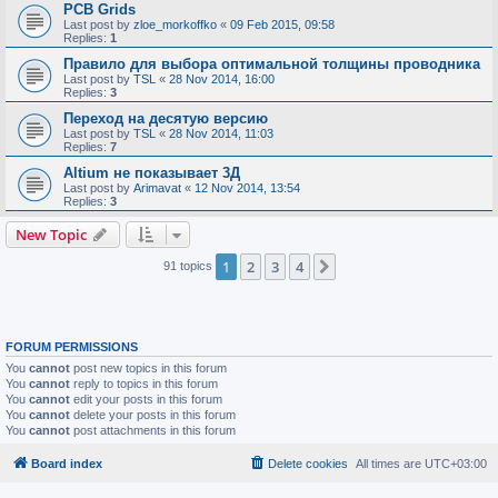
PCB Grids
Last post by
zloe_morkoffko
«
09 Feb 2015, 09:58
Replies:
1
Правило для выбора оптимальной толщины проводника
Last post by
TSL
«
28 Nov 2014, 16:00
Replies:
3
Переход на десятую версию
Last post by
TSL
«
28 Nov 2014, 11:03
Replies:
7
Altium не показывает 3Д
Last post by
Arimavat
«
12 Nov 2014, 13:54
Replies:
3
New Topic
1
2
3
4
Next
91 topics
FORUM PERMISSIONS
You
cannot
post new topics in this forum
You
cannot
reply to topics in this forum
You
cannot
edit your posts in this forum
You
cannot
delete your posts in this forum
You
cannot
post attachments in this forum
Board index
Delete cookies
All times are
UTC+03:00