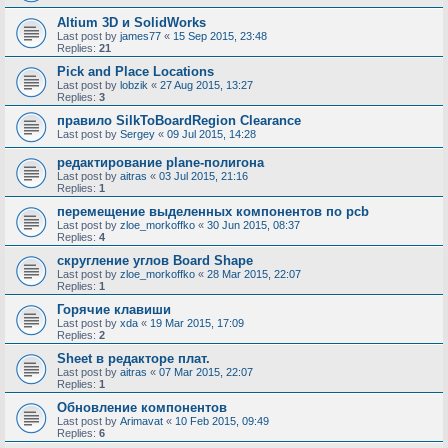
Altium 3D и SolidWorks
Last post by
james77
«
15 Sep 2015, 23:48
Replies:
21
Pick and Place Locations
Last post by
lobzik
«
27 Aug 2015, 13:27
Replies:
3
правило SilkToBoardRegion Clearance
Last post by
Sergey
«
09 Jul 2015, 14:28
редактирование plane-полигона
Last post by
aitras
«
03 Jul 2015, 21:16
Replies:
1
перемещение выделенных компонентов по pcb
Last post by
zloe_morkoffko
«
30 Jun 2015, 08:37
Replies:
4
скругление углов Board Shape
Last post by
zloe_morkoffko
«
28 Mar 2015, 22:07
Replies:
1
Горячие клавиши
Last post by
xda
«
19 Mar 2015, 17:09
Replies:
2
Sheet в редакторе плат.
Last post by
aitras
«
07 Mar 2015, 22:07
Replies:
1
Обновление компонентов
Last post by
Arimavat
«
10 Feb 2015, 09:49
Replies:
6