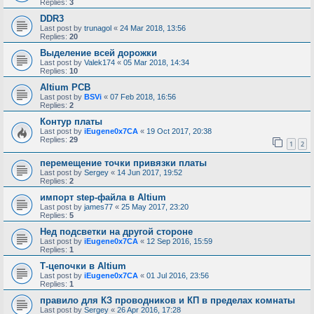
Replies:
3
DDR3
Last post by
trunagol
«
24 Mar 2018, 13:56
Replies:
20
Выделение всей дорожки
Last post by
Valek174
«
05 Mar 2018, 14:34
Replies:
10
Altium PCB
Last post by
BSVi
«
07 Feb 2018, 16:56
Replies:
2
Контур платы
Last post by
iEugene0x7CA
«
19 Oct 2017, 20:38
Replies:
29
1
2
перемещение точки привязки платы
Last post by
Sergey
«
14 Jun 2017, 19:52
Replies:
2
импорт step-файла в Altium
Last post by
james77
«
25 May 2017, 23:20
Replies:
5
Нед подсветки на другой стороне
Last post by
iEugene0x7CA
«
12 Sep 2016, 15:59
Replies:
1
Т-цепочки в Altium
Last post by
iEugene0x7CA
«
01 Jul 2016, 23:56
Replies:
1
правило для КЗ проводников и КП в пределах комнаты
Last post by
Sergey
«
26 Apr 2016, 17:28