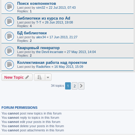
Поиск компонентов
Last post by
stm32
«
22 Jul 2013, 07:43
Replies:
1
Библиотеки из курса по Ad
Last post by
T-T
«
26 Jun 2013, 19:08
Replies:
4
БД библиотеки
Last post by
alex34
«
17 Jun 2013, 21:27
Replies:
2
Кварцевый генератор
Last post by
the Devil incarnate
«
27 May 2013, 14:04
Replies:
2
Коллективная работа над проектом
Last post by
RadioNex
«
16 May 2013, 15:09
New Topic
1
2
Next
34 topics
FORUM PERMISSIONS
You
cannot
post new topics in this forum
You
cannot
reply to topics in this forum
You
cannot
edit your posts in this forum
You
cannot
delete your posts in this forum
You
cannot
post attachments in this forum