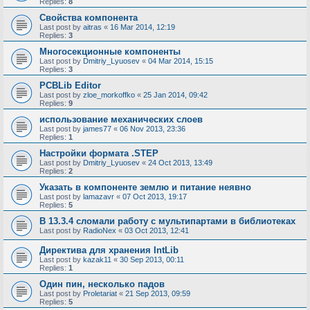
Replies:
8
Свойства компонента
Last post by
aitras
«
16 Mar 2014, 12:19
Replies:
3
Многосекционные компоненты
Last post by
Dmitriy_Lyuosev
«
04 Mar 2014, 15:15
Replies:
3
PCBLib Editor
Last post by
zloe_morkoffko
«
25 Jan 2014, 09:42
Replies:
9
использование механических слоев
Last post by
james77
«
06 Nov 2013, 23:36
Replies:
1
Настройки формата .STEP
Last post by
Dmitriy_Lyuosev
«
24 Oct 2013, 13:49
Replies:
2
Указать в компоненте землю и питание неявно
Last post by
lamazavr
«
07 Oct 2013, 19:17
Replies:
5
В 13.3.4 сломали работу с мультипартами в библиотеках
Last post by
RadioNex
«
03 Oct 2013, 12:41
Директива для хранения IntLib
Last post by
kazak11
«
30 Sep 2013, 00:11
Replies:
1
Один пин, несколько падов
Last post by
Proletariat
«
21 Sep 2013, 09:59
Replies:
5