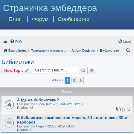
Страничка эмбеддера
Блог
Форум
Сообщество
FAQ
Login
S
Board index
Технологии и программы
Altium Designer
Библиотеки
e
Библиотеки
a
Search
Advanced search
New Topic
r
c
1
2
Next
34 topics
h
Topics
А где же библиотеки?
Last post by
super_bum
«
16 Jul 2021, 12:10
Replies:
42
1
2
В библиотеке компонентов модель 2D стоит в окне 3D и
наоборот
Last post by
Hugo
«
12 Apr 2019, 04:27
Replies:
3