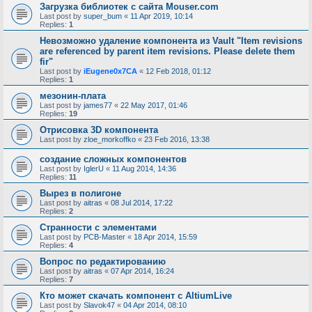
Загрузка библиотек с сайта Mouser.com
Last post by
super_bum
«
11 Apr 2019, 10:14
Replies:
1
Невозможно удаление компонента из Vault "Item revisions
are referenced by parent item revisions. Please delete them
fir"
Last post by
iEugene0x7CA
«
12 Feb 2018, 01:12
Replies:
1
мезонин-плата
Last post by
james77
«
22 May 2017, 01:46
Replies:
19
Отрисовка 3D компонента
Last post by
zloe_morkoffko
«
23 Feb 2016, 13:38
создание сложных компонентов
Last post by
IglerU
«
11 Aug 2014, 14:36
Replies:
11
Вырез в полигоне
Last post by
aitras
«
08 Jul 2014, 17:22
Replies:
2
Странности с элементами
Last post by
PCB-Master
«
18 Apr 2014, 15:59
Replies:
4
Вопрос по редактированию
Last post by
aitras
«
07 Apr 2014, 16:24
Replies:
7
Кто может скачать компонент c AltiumLive
Last post by
Slavok47
«
04 Apr 2014, 08:10