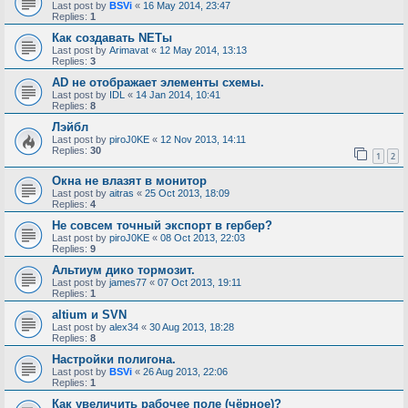
Last post by
BSVi
«
16 May 2014, 23:47
Replies:
1
Как создавать NETы
Last post by
Arimavat
«
12 May 2014, 13:13
Replies:
3
AD не отображает элементы схемы.
Last post by
IDL
«
14 Jan 2014, 10:41
Replies:
8
Лэйбл
Last post by
piroJ0KE
«
12 Nov 2013, 14:11
Replies:
30
1
2
Окна не влазят в монитор
Last post by
aitras
«
25 Oct 2013, 18:09
Replies:
4
Не совсем точный экспорт в гербер?
Last post by
piroJ0KE
«
08 Oct 2013, 22:03
Replies:
9
Альтиум дико тормозит.
Last post by
james77
«
07 Oct 2013, 19:11
Replies:
1
altium и SVN
Last post by
alex34
«
30 Aug 2013, 18:28
Replies:
8
Настройки полигона.
Last post by
BSVi
«
26 Aug 2013, 22:06
Replies:
1
Как увеличить рабочее поле (чёрное)?