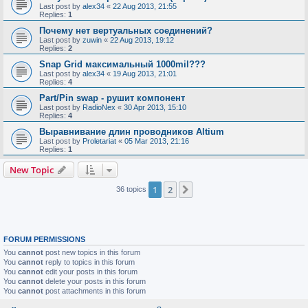
Last post by
alex34
«
22 Aug 2013, 21:55
Replies:
1
Почему нет вертуальных соединений?
Last post by
zuwin
«
22 Aug 2013, 19:12
Replies:
2
Snap Grid максимальный 1000mil???
Last post by
alex34
«
19 Aug 2013, 21:01
Replies:
4
Part/Pin swap - рушит компонент
Last post by
RadioNex
«
30 Apr 2013, 15:10
Replies:
4
Выравнивание длин проводников Altium
Last post by
Proletariat
«
05 Mar 2013, 21:16
Replies:
1
New Topic
1
2
Next
36 topics
FORUM PERMISSIONS
You
cannot
post new topics in this forum
You
cannot
reply to topics in this forum
You
cannot
edit your posts in this forum
You
cannot
delete your posts in this forum
You
cannot
post attachments in this forum