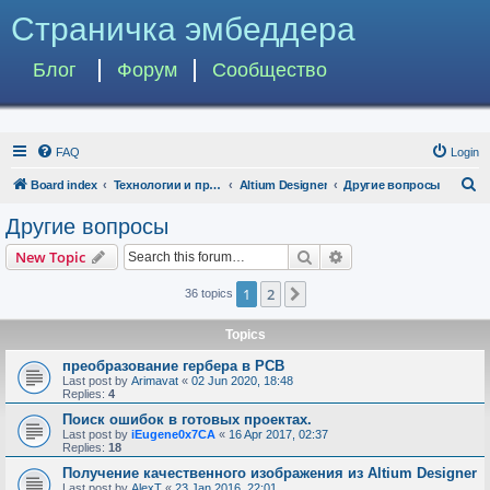
Страничка эмбеддера
Блог
Форум
Сообщество
FAQ
Login
S
Board index
Технологии и программы
Altium Designer
Другие вопросы
e
Другие вопросы
a
Search
Advanced search
New Topic
r
c
1
2
Next
36 topics
h
Topics
преобразование гербера в PCB
Last post by
Arimavat
«
02 Jun 2020, 18:48
Replies:
4
Поиск ошибок в готовых проектах.
Last post by
iEugene0x7CA
«
16 Apr 2017, 02:37
Replies:
18
Получение качественного изображения из Altium Designer
Last post by
AlexT
«
23 Jan 2016, 22:01