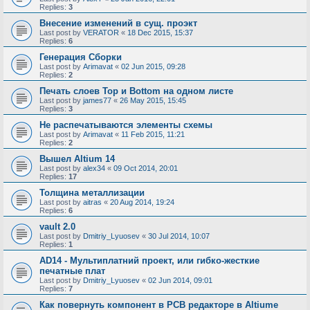
Replies:
3
Внесение изменений в сущ. проэкт
Last post by
VERATOR
«
18 Dec 2015, 15:37
Replies:
6
Генерация Сборки
Last post by
Arimavat
«
02 Jun 2015, 09:28
Replies:
2
Печать слоев Top и Bottom на одном листе
Last post by
james77
«
26 May 2015, 15:45
Replies:
3
Не распечатываются элементы схемы
Last post by
Arimavat
«
11 Feb 2015, 11:21
Replies:
2
Вышел Altium 14
Last post by
alex34
«
09 Oct 2014, 20:01
Replies:
17
Толщина металлизации
Last post by
aitras
«
20 Aug 2014, 19:24
Replies:
6
vault 2.0
Last post by
Dmitriy_Lyuosev
«
30 Jul 2014, 10:07
Replies:
1
AD14 - Мультиплатний проект, или гибко-жесткие
печатные плат
Last post by
Dmitriy_Lyuosev
«
02 Jun 2014, 09:01
Replies:
7
Как повернуть компонент в PCB редакторе в Altiume