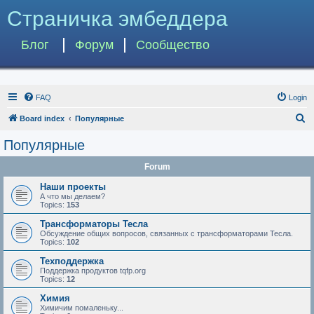
Страничка эмбеддера
Блог
Форум
Сообщество
FAQ
Login
S
Board index
Популярные
e
Популярные
a
Forum
r
c
Наши проекты
А что мы делаем?
h
Topics:
153
Трансформаторы Тесла
Обсуждение общих вопросов, связанных с трансформаторами Тесла.
Topics:
102
Техподдержка
Поддержка продуктов tqfp.org
Topics:
12
Химия
Химичим помаленьку...