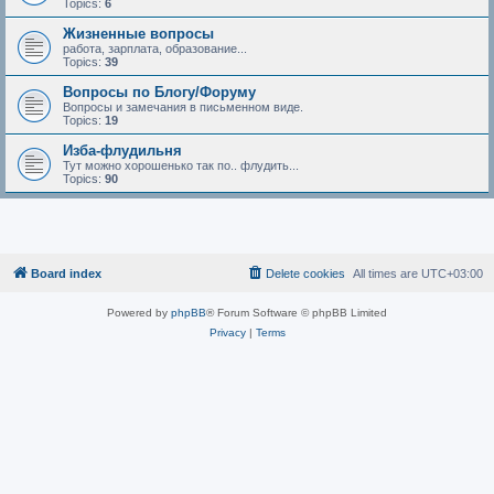
Topics:
6
Жизненные вопросы
работа, зарплата, образование...
Topics:
39
Вопросы по Блогу/Форуму
Вопросы и замечания в письменном виде.
Topics:
19
Изба-флудильня
Тут можно хорошенько так по.. флудить...
Topics:
90
Board index
Delete cookies
All times are
UTC+03:00
Powered by
phpBB
® Forum Software © phpBB Limited
Privacy
|
Terms