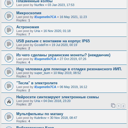
Плазменные колбы
Last post by
Nurflex
«
03 Jan 2023, 17:53
Микроскопия
Last post by
iEugene0x7CA
«
16 May 2021, 11:23
Replies:
1
Астрономия
Last post by
Uria
«
16 Nov 2020, 01:18
Replies:
7
USB разъем с монтажем на корпус IP65
Last post by
GcodeFm
«
19 Jul 2020, 00:19
Replies:
2
Из чего сделаны украинские монеты? (нежданчик)
Last post by
iEugene0x7CA
«
27 Oct 2019, 07:26
Replies:
4
Ищу человека для помощи в отладке резонансного ИИП.
Last post by
super_bum
«
10 May 2019, 08:52
Replies:
3
"Тесла" в электролите
Last post by
iEugene0x7CA
«
06 May 2019, 16:12
Replies:
2
Нейросети синтезируют электронные схемы
Last post by
Uria
«
04 Dec 2018, 23:20
Replies:
27
1
2
Мультфильмы по матану
Last post by
Kubrikov
«
30 Nov 2018, 08:47
Replies:
4
Робототехника Киев