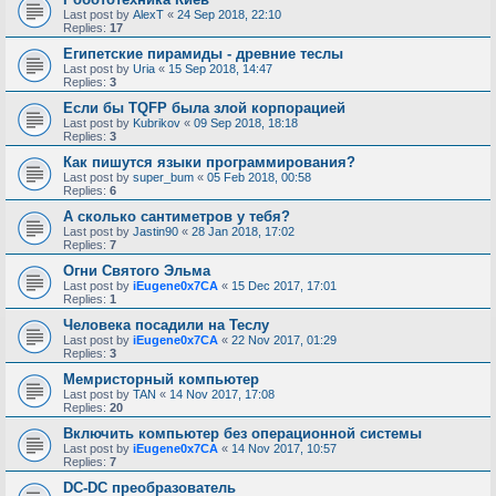
Last post by
AlexT
«
24 Sep 2018, 22:10
Replies:
17
Египетские пирамиды - древние теслы
Last post by
Uria
«
15 Sep 2018, 14:47
Replies:
3
Если бы TQFP была злой корпорацией
Last post by
Kubrikov
«
09 Sep 2018, 18:18
Replies:
3
Как пишутся языки программирования?
Last post by
super_bum
«
05 Feb 2018, 00:58
Replies:
6
А сколько сантиметров у тебя?
Last post by
Jastin90
«
28 Jan 2018, 17:02
Replies:
7
Огни Святого Эльма
Last post by
iEugene0x7CA
«
15 Dec 2017, 17:01
Replies:
1
Человека посадили на Теслу
Last post by
iEugene0x7CA
«
22 Nov 2017, 01:29
Replies:
3
Мемристорный компьютер
Last post by
TAN
«
14 Nov 2017, 17:08
Replies:
20
Включить компьютер без операционной системы
Last post by
iEugene0x7CA
«
14 Nov 2017, 10:57
Replies:
7
DC-DC преобразователь