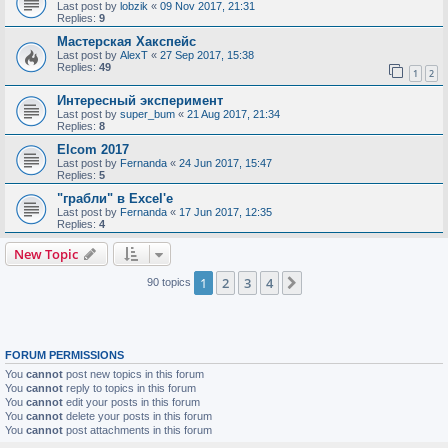
Last post by
lobzik
«
09 Nov 2017, 21:31
Replies:
9
Мастерская Хакспейс
Last post by
AlexT
«
27 Sep 2017, 15:38
Replies:
49
1
2
Интересный эксперимент
Last post by
super_bum
«
21 Aug 2017, 21:34
Replies:
8
Elcom 2017
Last post by
Fernanda
«
24 Jun 2017, 15:47
Replies:
5
"грабли" в Excel'е
Last post by
Fernanda
«
17 Jun 2017, 12:35
Replies:
4
New Topic
1
2
3
4
Next
90 topics
FORUM PERMISSIONS
You
cannot
post new topics in this forum
You
cannot
reply to topics in this forum
You
cannot
edit your posts in this forum
You
cannot
delete your posts in this forum
You
cannot
post attachments in this forum