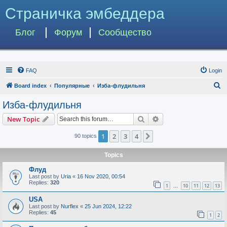
Страничка эмбеддера
Блог
Форум
Сообщество
FAQ
Login
S
Board index
Популярные
Изба-флудильня
e
Изба-флудильня
a
Search
Advanced search
New Topic
r
c
1
2
3
4
Next
90 topics
h
Topics
Флуд
Last post by
Uria
«
16 Nov 2020, 00:54
Replies:
320
1
10
11
12
13
…
USA
Last post by
Nurflex
«
25 Jun 2024, 12:22
Replies:
45
1
2