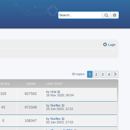
Search
Advanc
Login
1
2
3
4
Next
90 topics
EPLIES
VIEWS
LAST POST
by
Uria
320
827582
16 Nov 2020, 00:54
by
Nurflex
45
973348
25 Jun 2024, 12:22
by
Nurflex
0
108347
03 Jan 2023, 17:53