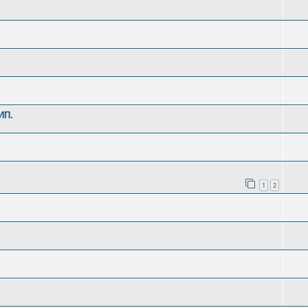
ИП.
1
2