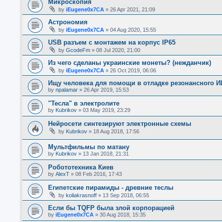
Микроскопия
by
iEugene0x7CA
»
26 Apr 2021, 21:09
Астрономия
by
iEugene0x7CA
»
04 Aug 2020, 15:55
USB разъем с монтажем на корпус IP65
by
GcodeFm
»
08 Jul 2020, 21:00
Из чего сделаны украинские монеты? (нежданчик)
by
iEugene0x7CA
»
26 Oct 2019, 06:06
Ищу человека для помощи в отладке резонансного И
by
npalamar
»
26 Apr 2019, 15:53
"Тесла" в электролите
by
Kubrikov
»
03 May 2019, 23:29
Нейросети синтезируют электронные схемы
by
Kubrikov
»
18 Aug 2018, 17:56
Мультфильмы по матану
by
Kubrikov
»
13 Jan 2018, 21:31
Робототехника Киев
by
AlexT
»
08 Feb 2016, 17:43
Египетские пирамиды - древние теслы
by
koliakrasnoff
»
13 Sep 2018, 06:55
Если бы TQFP была злой корпорацией
by
iEugene0x7CA
»
30 Aug 2018, 15:35