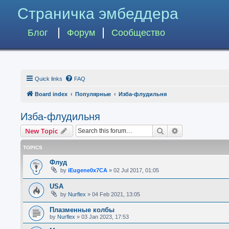
Страничка эмбеддера
Блог
Форум
Сообщество
Quick links
FAQ
Board index
Популярные
Изба-флудильня
Изба-флудильня
Search
Advanced searc
New Topic
TOPICS
Флуд
by
iEugene0x7CA
»
02 Jul 2017, 01:05
USA
by
Nurflex
»
04 Feb 2021, 13:05
Плазменные колбы
by
Nurflex
»
03 Jan 2023, 17:53