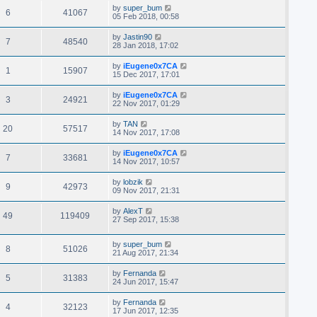
by
super_bum
6
41067
05 Feb 2018, 00:58
by
Jastin90
7
48540
28 Jan 2018, 17:02
by
iEugene0x7CA
1
15907
15 Dec 2017, 17:01
by
iEugene0x7CA
3
24921
22 Nov 2017, 01:29
by
TAN
20
57517
14 Nov 2017, 17:08
by
iEugene0x7CA
7
33681
14 Nov 2017, 10:57
by
lobzik
9
42973
09 Nov 2017, 21:31
by
AlexT
49
119409
27 Sep 2017, 15:38
by
super_bum
8
51026
21 Aug 2017, 21:34
by
Fernanda
5
31383
24 Jun 2017, 15:47
by
Fernanda
4
32123
17 Jun 2017, 12:35