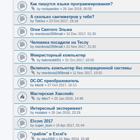
Как пишутся языки программирования?
by
rockpandor
»
26 Jan 2018, 00:55
А сколько сантиметров у тебя?
by
Tetriss
»
23 Oct 2017, 19:18
Огни Святого Эльма
by
mordovia1958mail
»
10 Dec 2017, 01:30
Человека посадили на Теслу
by
mordovia1958mail
»
21 Nov 2017, 21:42
Мемристорный компьютер
by
bahmedd001
»
31 Oct 2017, 03:50
Включить компьютер без операционной системы
by
mordovia1958mail
»
11 Nov 2017, 15:52
DC-DC преобразователь
by
lobzik
»
27 Oct 2017, 10:13
Мастерская Хакспейс
by
AlexT
»
20 Jan 2016, 14:48
Интересный эксперимент
by
mutabor
»
26 Jan 2016, 23:18
Elcom 2017
by
super_bum
»
15 Apr 2017, 01:44
"грабли" в Excel'е
by
piroJ0KE
»
01 May 2014, 15:48