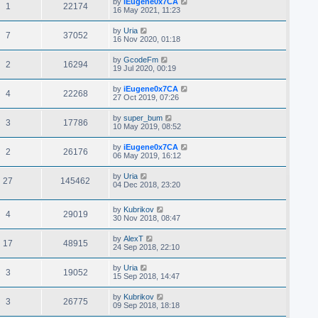
by
iEugene0x7CA
1
22174
16 May 2021, 11:23
by
Uria
7
37052
16 Nov 2020, 01:18
by
GcodeFm
2
16294
19 Jul 2020, 00:19
by
iEugene0x7CA
4
22268
27 Oct 2019, 07:26
by
super_bum
3
17786
10 May 2019, 08:52
by
iEugene0x7CA
2
26176
06 May 2019, 16:12
by
Uria
27
145462
04 Dec 2018, 23:20
by
Kubrikov
4
29019
30 Nov 2018, 08:47
by
AlexT
17
48915
24 Sep 2018, 22:10
by
Uria
3
19052
15 Sep 2018, 14:47
by
Kubrikov
3
26775
09 Sep 2018, 18:18