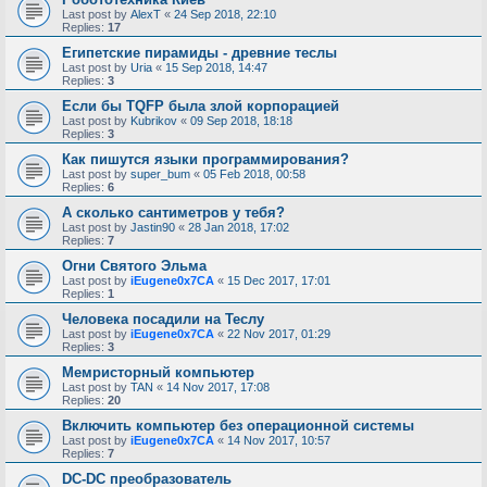
Last post by
AlexT
«
24 Sep 2018, 22:10
Replies:
17
Египетские пирамиды - древние теслы
Last post by
Uria
«
15 Sep 2018, 14:47
Replies:
3
Если бы TQFP была злой корпорацией
Last post by
Kubrikov
«
09 Sep 2018, 18:18
Replies:
3
Как пишутся языки программирования?
Last post by
super_bum
«
05 Feb 2018, 00:58
Replies:
6
А сколько сантиметров у тебя?
Last post by
Jastin90
«
28 Jan 2018, 17:02
Replies:
7
Огни Святого Эльма
Last post by
iEugene0x7CA
«
15 Dec 2017, 17:01
Replies:
1
Человека посадили на Теслу
Last post by
iEugene0x7CA
«
22 Nov 2017, 01:29
Replies:
3
Мемристорный компьютер
Last post by
TAN
«
14 Nov 2017, 17:08
Replies:
20
Включить компьютер без операционной системы
Last post by
iEugene0x7CA
«
14 Nov 2017, 10:57
Replies:
7
DC-DC преобразователь