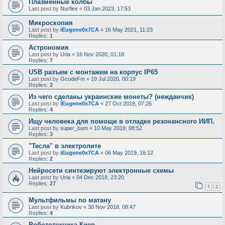
Плазменные колбы
Last post by
Nurflex
«
03 Jan 2023, 17:53
Микроскопия
Last post by
iEugene0x7CA
«
16 May 2021, 11:23
Replies:
1
Астрономия
Last post by
Uria
«
16 Nov 2020, 01:18
Replies:
7
USB разъем с монтажем на корпус IP65
Last post by
GcodeFm
«
19 Jul 2020, 00:19
Replies:
2
Из чего сделаны украинские монеты? (нежданчик)
Last post by
iEugene0x7CA
«
27 Oct 2019, 07:26
Replies:
4
Ищу человека для помощи в отладке резонансного ИИП.
Last post by
super_bum
«
10 May 2019, 08:52
Replies:
3
"Тесла" в электролите
Last post by
iEugene0x7CA
«
06 May 2019, 16:12
Replies:
2
Нейросети синтезируют электронные схемы
Last post by
Uria
«
04 Dec 2018, 23:20
Replies:
27
1
2
Мультфильмы по матану
Last post by
Kubrikov
«
30 Nov 2018, 08:47
Replies:
4
Робототехника Киев