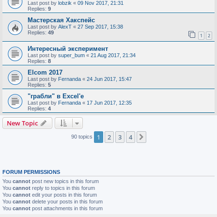
Last post by
lobzik
«
09 Nov 2017, 21:31
Replies:
9
Мастерская Хакспейс
Last post by
AlexT
«
27 Sep 2017, 15:38
Replies:
49
1
2
Интересный эксперимент
Last post by
super_bum
«
21 Aug 2017, 21:34
Replies:
8
Elcom 2017
Last post by
Fernanda
«
24 Jun 2017, 15:47
Replies:
5
"грабли" в Excel'е
Last post by
Fernanda
«
17 Jun 2017, 12:35
Replies:
4
New Topic
1
2
3
4
Next
90 topics
FORUM PERMISSIONS
You
cannot
post new topics in this forum
You
cannot
reply to topics in this forum
You
cannot
edit your posts in this forum
You
cannot
delete your posts in this forum
You
cannot
post attachments in this forum