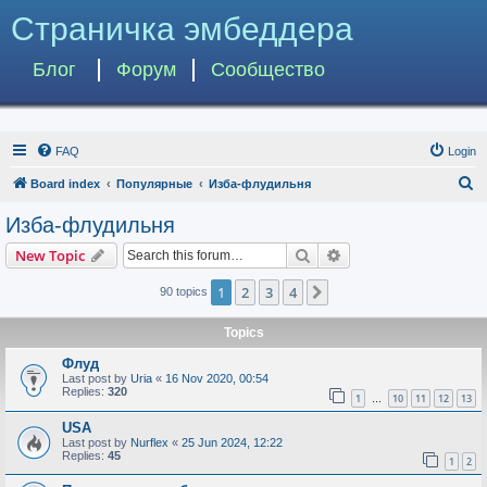
Страничка эмбеддера
Блог
Форум
Сообщество
FAQ
Login
S
Board index
Популярные
Изба-флудильня
e
Изба-флудильня
a
Search
Advanced search
New Topic
r
c
1
2
3
4
Next
90 topics
h
Topics
Флуд
Last post by
Uria
«
16 Nov 2020, 00:54
Replies:
320
1
10
11
12
13
…
USA
Last post by
Nurflex
«
25 Jun 2024, 12:22
Replies:
45
1
2