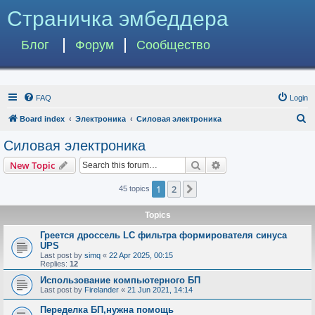
Страничка эмбеддера
Блог
Форум
Сообщество
FAQ
Login
S
Board index
Электроника
Силовая электроника
e
Силовая электроника
a
Search
Advanced search
New Topic
r
c
1
2
Next
45 topics
h
Topics
Греется дроссель LC фильтра формирователя синуса
UPS
Last post by
simq
«
22 Apr 2025, 00:15
Replies:
12
Использование компьютерного БП
Last post by
Firelander
«
21 Jun 2021, 14:14
Переделка БП,нужна помощь