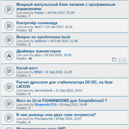
Мощный импульсный блок питания с программным
управлением.
Last post by
Rabby
«
19 Feb 2017, 23:29
Replies:
7
Контролёр соленоида
Last post by
AlexT
«
10 Jan 2017, 11:41
Replies:
13
Вопрос по synchronous buck
Last post by
webkirov
«
06 Feb 2016, 21:46
Replies:
2
Драйвера транзисторов
Last post by
djstx
«
26 Oct 2015, 10:55
Replies:
46
1
2
Косой мост
Last post by
BSVi
«
11 Sep 2015, 21:28
Replies:
1
Расчет дросселя для стабилизатора DC-DC, на базе
LM3150
Last post by
electrotehnik
«
11 Sep 2015, 10:57
Replies:
5
Мост из 12-ти FGH60N60SMD для SimpleDriver2 ?
Last post by
iEugene0x7CA
«
05 Aug 2015, 14:48
Replies:
3
В чем разница этих двух схем полумоста?
Last post by
Poznajuschij
«
29 Apr 2015, 11:57
Replies:
4
Моделирование схем ИИП