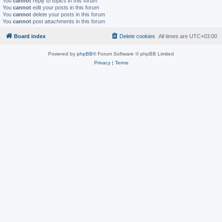
You
cannot
reply to topics in this forum
You
cannot
edit your posts in this forum
You
cannot
delete your posts in this forum
You
cannot
post attachments in this forum
Board index
Delete cookies
All times are
UTC+03:00
Powered by
phpBB
® Forum Software © phpBB Limited
Privacy
|
Terms