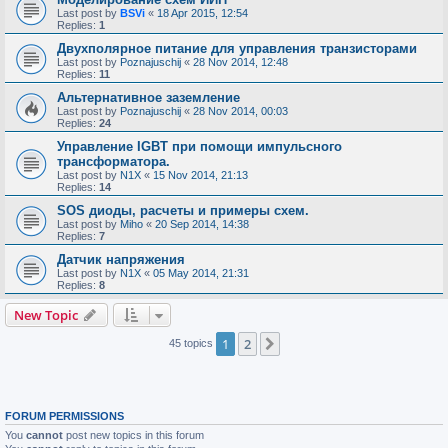
Last post by
BSVi
«
18 Apr 2015, 12:54
Replies:
1
Двухполярное питание для управления транзисторами
Last post by
Poznajuschij
«
28 Nov 2014, 12:48
Replies:
11
Альтернативное заземление
Last post by
Poznajuschij
«
28 Nov 2014, 00:03
Replies:
24
Управление IGBT при помощи импульсного
трансформатора.
Last post by
N1X
«
15 Nov 2014, 21:13
Replies:
14
SOS диоды, расчеты и примеры схем.
Last post by
Miho
«
20 Sep 2014, 14:38
Replies:
7
Датчик напряжения
Last post by
N1X
«
05 May 2014, 21:31
Replies:
8
New Topic
1
2
Next
45 topics
FORUM PERMISSIONS
You
cannot
post new topics in this forum