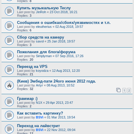
Replies:
8
Купить музыкальную Теслу
Last post by
JinRoh
«
23 Oct 2018, 16:21
Replies:
3
Сообщения о ошибках/сбоях/уязвимостях и т.п.
Last post by
eleutherius
«
02 Aug 2018, 19:57
Replies:
6
Сбор средств на камеру
Last post by
savol
«
25 Jan 2018, 19:57
Replies:
3
Пожелания для блога/форума
Last post by
Simplyman
«
07 Sep 2016, 17:26
Replies:
20
Переезд на VPS
Last post by
koyodza
«
12 Aug 2013, 12:20
Replies:
21
(Киев) Эмбед-пати 24ого июня 2012 года.
Last post by
Artyr
«
08 Aug 2013, 10:52
Replies:
32
1
2
Граммар :)
Last post by
N1X
«
29 Apr 2013, 23:47
Replies:
2
Как вставить картинку?
Last post by
BSVi
«
01 Mar 2013, 19:54
Переход на лайвстрит
Last post by
BSVi
«
22 Nov 2012, 09:04
Replies:
12