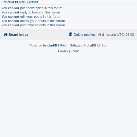
FORUM PERMISSIONS
You
cannot
post new topics in this forum
You
cannot
reply to topics in this forum
You
cannot
edit your posts in this forum
You
cannot
delete your posts in this forum
You
cannot
post attachments in this forum
Board index
Delete cookies
All times are
UTC+03:00
Powered by
phpBB
® Forum Software © phpBB Limited
Privacy
|
Terms