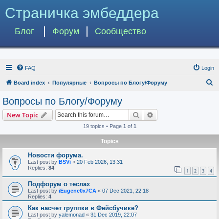
Страничка эмбеддера
Блог
Форум
Сообщество
FAQ
Login
S
Board index
Популярные
Вопросы по Блогу/Форуму
e
Вопросы по Блогу/Форуму
a
Search
Advanced search
New Topic
r
19 topics • Page
1
of
1
c
Topics
h
Новости форума.
Last post by
BSVi
«
20 Feb 2026, 13:31
Replies:
84
1
2
3
4
Подфорум о теслах
Last post by
iEugene0x7CA
«
07 Dec 2021, 22:18
Replies:
4
Как насчет группки в Фейсбучике?
Last post by
yalemonad
«
31 Dec 2019, 22:07