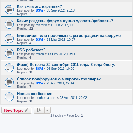
Как сжимать картинки?
Last post by
BSVi
«
05 Sep 2012, 21:13
Replies:
3
Какие разделы форума нужно удалить/добавить?
Last post by
misterio
«
11 Jun 2012, 17:17
Replies:
22
Блиииииин или проблемы с регистрацией на форуме
Last post by
BSVi
«
19 May 2012, 16:57
Replies:
4
RSS работает?
Last post by
tetraa
«
13 Feb 2012, 03:11
Replies:
6
(Киев) Встреча 25 сентября 2011 года. 2 года блогу.
Last post by
BSVi
«
26 Sep 2011, 10:29
Replies:
11
Список подфорумов о микроконтроллерах
Last post by
BSVi
«
23 Aug 2011, 22:14
Replies:
7
Новые сообщения
Last post by
uschema.com
«
23 Aug 2011, 22:02
Replies:
11
New Topic
19 topics • Page
1
of
1