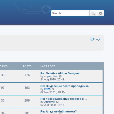
Search
Advanc
Login
OPICS
POSTS
LAST POST
Re: Ошибки Altium Designer
38
176
V
by
super_bum
i
24 Aug 2020, 20:41
e
w
Re: Выделение всего проводника
91
463
t
V
by
BSVi
h
i
02 Nov 2020, 18:15
e
e
l
w
Re: преобразование гербера в …
36
209
a
t
V
by
Arimavat
t
h
i
02 Jun 2020, 18:48
e
e
e
s
l
w
Re: А где же библиотеки?
t
34
201
a
t