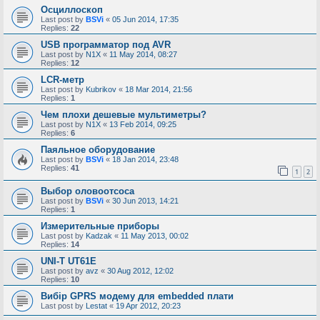
Осциллоскоп
Last post by
BSVi
«
05 Jun 2014, 17:35
Replies:
22
USB программатор под AVR
Last post by
N1X
«
11 May 2014, 08:27
Replies:
12
LCR-метр
Last post by
Kubrikov
«
18 Mar 2014, 21:56
Replies:
1
Чем плохи дешевые мультиметры?
Last post by
N1X
«
13 Feb 2014, 09:25
Replies:
6
Паяльное оборудование
Last post by
BSVi
«
18 Jan 2014, 23:48
Replies:
41
1
2
Выбор оловоотсоса
Last post by
BSVi
«
30 Jun 2013, 14:21
Replies:
1
Измерительные приборы
Last post by
Kadzak
«
11 May 2013, 00:02
Replies:
14
UNI-T UT61E
Last post by
avz
«
30 Aug 2012, 12:02
Replies:
10
Вибір GPRS модему для embedded плати
Last post by
Lestat
«
19 Apr 2012, 20:23