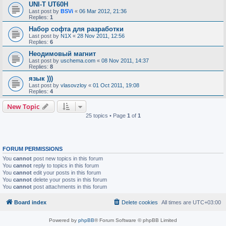
UNI-T UT60H
Last post by
BSVi
«
06 Mar 2012, 21:36
Replies:
1
Набор софта для разработки
Last post by
N1X
«
28 Nov 2011, 12:56
Replies:
6
Неодимовый магнит
Last post by
uschema.com
«
08 Nov 2011, 14:37
Replies:
8
язык )))
Last post by
vlasovzloy
«
01 Oct 2011, 19:08
Replies:
4
New Topic
25 topics • Page
1
of
1
FORUM PERMISSIONS
You
cannot
post new topics in this forum
You
cannot
reply to topics in this forum
You
cannot
edit your posts in this forum
You
cannot
delete your posts in this forum
You
cannot
post attachments in this forum
Board index
Delete cookies
All times are
UTC+03:00
Powered by
phpBB
® Forum Software © phpBB Limited