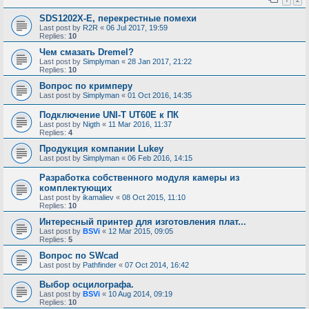
SDS1202X-E, перекрестные помехи
Last post by
R2R
«
06 Jul 2017, 19:59
Replies:
10
Чем смазать Dremel?
Last post by
Simplyman
«
28 Jan 2017, 21:22
Replies:
10
Вопрос по кримперу
Last post by
Simplyman
«
01 Oct 2016, 14:35
Подключение UNI-T UT60E к ПК
Last post by
Nigth
«
11 Mar 2016, 11:37
Replies:
4
Продукция компании Lukey
Last post by
Simplyman
«
06 Feb 2016, 14:15
Разработка собственного модуля камеры из
комплектующих
Last post by
ikamaliev
«
08 Oct 2015, 11:10
Replies:
10
Интересный принтер для изготовления плат...
Last post by
BSVi
«
12 Mar 2015, 09:05
Replies:
5
Вопрос по SWcad
Last post by
Pathfinder
«
07 Oct 2014, 16:42
Выбор осцилографа.
Last post by
BSVi
«
10 Aug 2014, 09:19
Replies:
10