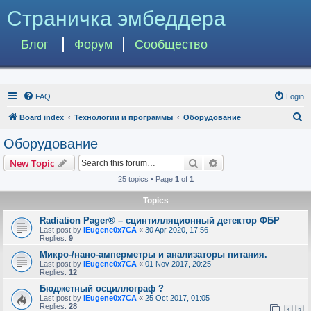
Страничка эмбеддера
Блог
Форум
Сообщество
FAQ
Login
S
Board index
Технологии и программы
Оборудование
e
Оборудование
a
Search
Advanced search
New Topic
r
25 topics • Page
1
of
1
c
Topics
h
Radiation Pager® – сцинтилляционный детектор ФБР
Last post by
iEugene0x7CA
«
30 Apr 2020, 17:56
Replies:
9
Микро-/нано-амперметры и анализаторы питания.
Last post by
iEugene0x7CA
«
01 Nov 2017, 20:25
Replies:
12
Бюджетный осциллограф ?
Last post by
iEugene0x7CA
«
25 Oct 2017, 01:05
Replies:
28
1
2