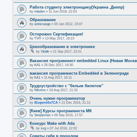
Работа студенту электронщику(Украина ,Днепр)
by
mladen
»
11 Jun 2018, 22:03
Образование
by
александр
»
03 Jan 2012, 23:07
Осторожно Сертификация!
by
TViT
»
13 May 2017, 18:23
Ценообразование в электронике
by
Vitalik
»
21 Sep 2017, 23:31
Вакансия программист embedded Linux (Новая Москв
by
KA1
»
25 Dec 2017, 14:30
вакансия программиста Embedded в Зеленограде
by
KA1
»
11 Aug 2017, 16:11
Трудоустройство с "белым билетом"
by
Nikomo
»
16 Aug 2017, 21:32
Очень нужен программатор
by
iEugene0x7CA
»
21 Dec 2016, 21:12
[Киев] Курсы программиста МК
by
Simplyman
»
09 Sep 2016, 17:57
Конкурс Make with Ada
by
svg
»
07 Jul 2016, 12:02
Советы себе в прошлом