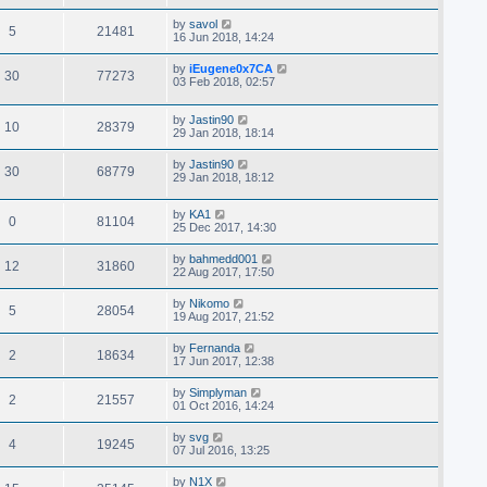
by
savol
5
21481
16 Jun 2018, 14:24
by
iEugene0x7CA
30
77273
03 Feb 2018, 02:57
by
Jastin90
10
28379
29 Jan 2018, 18:14
by
Jastin90
30
68779
29 Jan 2018, 18:12
by
KA1
0
81104
25 Dec 2017, 14:30
by
bahmedd001
12
31860
22 Aug 2017, 17:50
by
Nikomo
5
28054
19 Aug 2017, 21:52
by
Fernanda
2
18634
17 Jun 2017, 12:38
by
Simplyman
2
21557
01 Oct 2016, 14:24
by
svg
4
19245
07 Jul 2016, 13:25
by
N1X