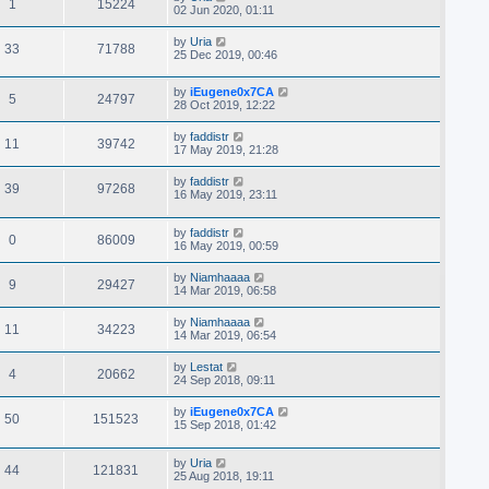
1
15224
02 Jun 2020, 01:11
by
Uria
33
71788
25 Dec 2019, 00:46
by
iEugene0x7CA
5
24797
28 Oct 2019, 12:22
by
faddistr
11
39742
17 May 2019, 21:28
by
faddistr
39
97268
16 May 2019, 23:11
by
faddistr
0
86009
16 May 2019, 00:59
by
Niamhaaaa
9
29427
14 Mar 2019, 06:58
by
Niamhaaaa
11
34223
14 Mar 2019, 06:54
by
Lestat
4
20662
24 Sep 2018, 09:11
by
iEugene0x7CA
50
151523
15 Sep 2018, 01:42
by
Uria
44
121831
25 Aug 2018, 19:11