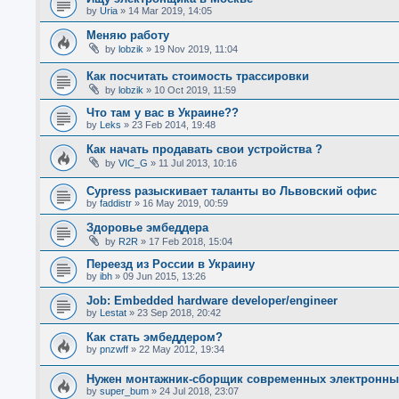
by
Uria
»
14 Mar 2019, 14:05
Меняю работу
by
lobzik
»
19 Nov 2019, 11:04
Как посчитать стоимость трассировки
by
lobzik
»
10 Oct 2019, 11:59
Что там у вас в Украине??
by
Leks
»
23 Feb 2014, 19:48
Как начать продавать свои устройства ?
by
VIC_G
»
11 Jul 2013, 10:16
Cypress разыскивает таланты во Львовский офис
by
faddistr
»
16 May 2019, 00:59
Здоровье эмбеддера
by
R2R
»
17 Feb 2018, 15:04
Переезд из России в Украину
by
ibh
»
09 Jun 2015, 13:26
Job: Embedded hardware developer/engineer
by
Lestat
»
23 Sep 2018, 20:42
Как стать эмбеддером?
by
pnzwff
»
22 May 2012, 19:34
Нужен монтажник-сборщик современных электронных 
by
super_bum
»
24 Jul 2018, 23:07