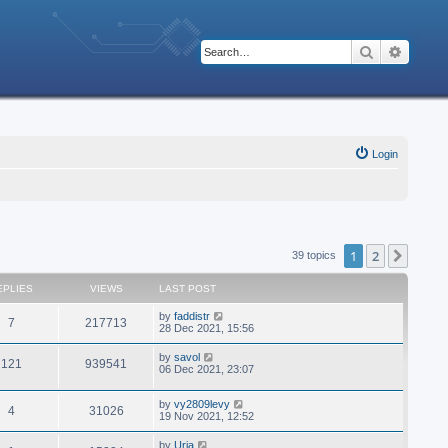
Search
Advanc
Login
1
2
Next
39 topics
EPLIES
VIEWS
LAST POST
by
faddistr
7
217713
28 Dec 2021, 15:56
by
savol
121
939541
06 Dec 2021, 23:07
by
vy2809levy
4
31026
19 Nov 2021, 12:52
by
Uria