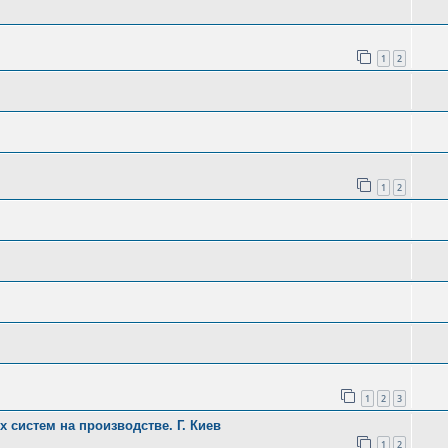
1
2
1
2
1
2
3
систем на производстве. Г. Киев
1
2