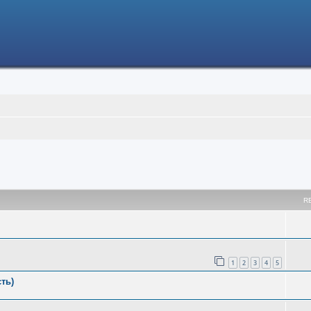
h
R
1
2
3
4
5
ть)