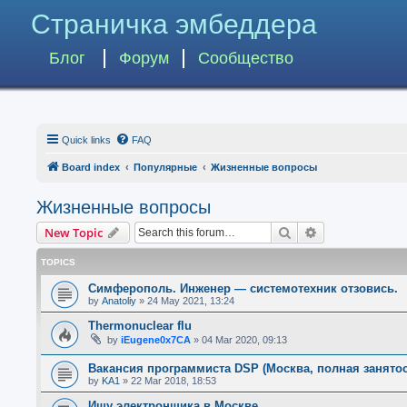
Страничка эмбеддера
Блог
Форум
Сообщество
Quick links
FAQ
Board index
Популярные
Жизненные вопросы
Жизненные вопросы
Search
Advanced searc
New Topic
TOPICS
Симферополь. Инженер — системотехник отзовись.
by
Anatoliy
»
24 May 2021, 13:24
Thermonuclear flu
by
iEugene0x7CA
»
04 Mar 2020, 09:13
Вакансия программиста DSP (Москва, полная занятос
by
KA1
»
22 Mar 2018, 18:53
Ищу электронщика в Москве