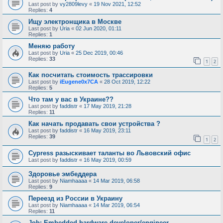
Last post by
vy2809levy
«
19 Nov 2021, 12:52
Replies:
4
Ищу электронщика в Москве
Last post by
Uria
«
02 Jun 2020, 01:11
Replies:
1
Меняю работу
Last post by
Uria
«
25 Dec 2019, 00:46
Replies:
33
1
2
Как посчитать стоимость трассировки
Last post by
iEugene0x7CA
«
28 Oct 2019, 12:22
Replies:
5
Что там у вас в Украине??
Last post by
faddistr
«
17 May 2019, 21:28
Replies:
11
Как начать продавать свои устройства ?
Last post by
faddistr
«
16 May 2019, 23:11
Replies:
39
1
2
Cypress разыскивает таланты во Львовский офис
Last post by
faddistr
«
16 May 2019, 00:59
Здоровье эмбеддера
Last post by
Niamhaaaa
«
14 Mar 2019, 06:58
Replies:
9
Переезд из России в Украину
Last post by
Niamhaaaa
«
14 Mar 2019, 06:54
Replies:
11
Job: Embedded hardware developer/engineer