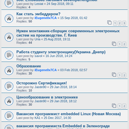
Last post by
Lestat
«
24 Sep 2018, 09:11
Replies:
4
Как стать эмбеддером?
Last post by
iEugene0x7CA
«
15 Sep 2018, 01:42
Replies:
50
1
2
3
Нужен монтажник-сборщик современных электронных
систем на производстве. Г. Киев
Last post by
Uria
«
25 Aug 2018, 19:11
Replies:
44
1
2
Работа студенту электронщику(Украина ,Днепр)
Last post by
savol
«
16 Jun 2018, 14:24
Replies:
5
Образование
Last post by
iEugene0x7CA
«
03 Feb 2018, 02:57
Replies:
30
1
2
Осторожно Сертификация!
Last post by
Jastin90
«
29 Jan 2018, 18:14
Replies:
10
Ценообразование в электронике
Last post by
Jastin90
«
29 Jan 2018, 18:12
Replies:
30
1
2
Вакансия программист embedded Linux (Новая Москва)
Last post by
KA1
«
25 Dec 2017, 14:30
вакансия программиста Embedded в Зеленограде