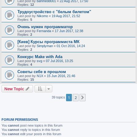
Last post by
bahmedd001
«
22 Aug 2017, 17:50
Replies:
12
Трудоустройство с "белым билетом"
Last post by
Nikomo
«
19 Aug 2017, 21:52
Replies:
5
Очень нужен программатор
Last post by
Fernanda
«
17 Jun 2017, 12:38
Replies:
2
[Киев] Курсы программиста МК
Last post by
Simplyman
«
01 Oct 2016, 14:24
Replies:
2
Конкурс Make with Ada
Last post by
svg
«
07 Jul 2016, 13:25
Replies:
4
Советы себе в прошлом
Last post by
N1X
«
15 Jun 2016, 21:46
Replies:
15
New Topic
1
2
Next
39 topics
FORUM PERMISSIONS
You
cannot
post new topics in this forum
You
cannot
reply to topics in this forum
You
cannot
edit your posts in this forum