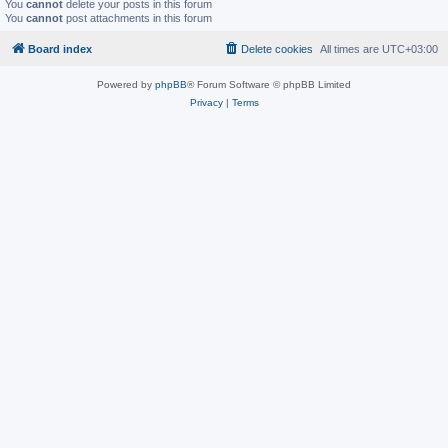
You
cannot
delete your posts in this forum
You
cannot
post attachments in this forum
Board index
Delete cookies
All times are
UTC+03:00
Powered by
phpBB
® Forum Software © phpBB Limited
Privacy
|
Terms