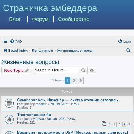
Страничка эмбеддера
Блог
Форум
Сообщество
FAQ
Login
S
Board index
Популярные
Жизненные вопросы
e
Жизненные вопросы
a
Search
Advanced search
New Topic
r
c
1
2
Next
39 topics
h
Topics
Симферополь. Инженер — системотехник отзовись.
Last post by
faddistr
«
28 Dec 2021, 15:56
Replies:
7
Thermonuclear flu
Last post by
savol
«
06 Dec 2021, 23:07
Replies:
121
1
2
3
4
5
Вакансия программиста DSP (Москва, полная занятость)