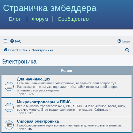
Страничка эмбеддера
Блог
Форум
Сообщество
FAQ
Login
S
Board index
Электроника
e
Электроника
a
Forum
r
c
Для начинающих
Если вы - начинающий в электронике, то задайте ваш вопрос тут.
h
Расскажите что вы уже сделали чтобы найти ответ на свой вопрос,
опишите свои рассуждения.
Topics:
175
Микроконтроллеры и ПЛИС
Все о микроконтроллерах: AVR, PIC, STM8, STM32, Arduino, Altera, Xilinx,
все что угодно. Этот раздел для всего что клацает байтиками.
Topics:
113
Силовая электроника
Преобразовываем одни вольты и амперы в другие вольты и амперы.
Topics:
45