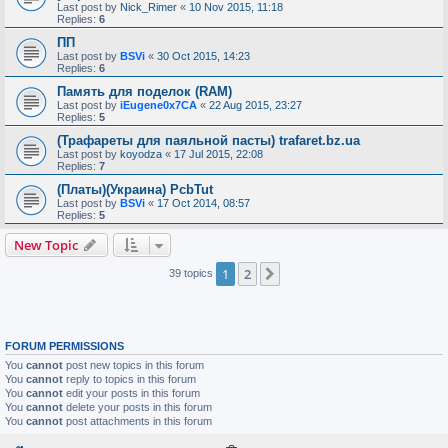
Last post by
Nick_Rimer
«
10 Nov 2015, 11:18
Replies:
6
ПП
Last post by
BSVi
«
30 Oct 2015, 14:23
Replies:
6
Память для поделок (RAM)
Last post by
iEugene0x7CA
«
22 Aug 2015, 23:27
Replies:
5
(Трафареты для паяльной пасты) trafaret.bz.ua
Last post by
koyodza
«
17 Jul 2015, 22:08
Replies:
7
(Платы)(Украина) PcbTut
Last post by
BSVi
«
17 Oct 2014, 08:57
Replies:
5
New Topic
1
2
Next
39 topics
FORUM PERMISSIONS
You
cannot
post new topics in this forum
You
cannot
reply to topics in this forum
You
cannot
edit your posts in this forum
You
cannot
delete your posts in this forum
You
cannot
post attachments in this forum