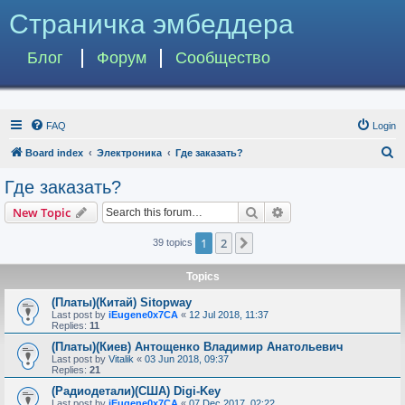
Страничка эмбеддера
Блог
Форум
Сообщество
FAQ
Login
S
Board index
Электроника
Где заказать?
e
Где заказать?
a
Search
Advanced search
New Topic
r
c
1
2
Next
39 topics
h
Topics
(Платы)(Китай) Sitopway
Last post by
iEugene0x7CA
«
12 Jul 2018, 11:37
Replies:
11
(Платы)(Киев) Антощенко Владимир Анатольевич
Last post by
Vitalik
«
03 Jun 2018, 09:37
Replies:
21
(Радиодетали)(США) Digi-Key
Last post by
iEugene0x7CA
«
07 Dec 2017, 02:22