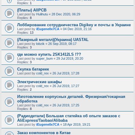
Replies:
1
(Платы) AllPCB
Last post by
Hulihutu
«
28 Dec 2020, 06:29
Replies:
8
Лоббирование сотрудничества Digikey и почты в Украине
Last post by
iEugene0x7CA
«
04 Dec 2019, 21:16
Replies:
13
(Лазерный металл)(Украина) UASTAL
Last post by
lobzik
«
26 Sep 2019, 08:17
Replies:
3
где можно купить 2SK1412LS !??
Last post by
super_bum
«
29 Jul 2019, 20:20
Replies:
3
Скупка батареек
Last post by
cold_rex
«
26 Jul 2019, 17:28
Электрические шкафы
Last post by
cold_rex
«
26 Jul 2019, 17:27
Replies:
2
Изготовление корпусных деталей. Фрезерная/токарная
обработка
Last post by
cold_rex
«
26 Jul 2019, 17:25
Replies:
8
(Радиодетали) Большая статейка об опыте заказов с
AliExpress/Taobao/Alibaba
Last post by
iEugene0x7CA
«
18 Apr 2019, 19:21
Заказ компонентов в Китае