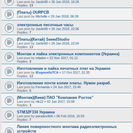
Last post by
Jastin90
«
30 Jan 2018, 16:26
Replies:
13
(Платы) OURPCB
Last post by
Michelle
«
29 Jan 2018, 06:39
электронные песочные часы
Last post by
Jastin90
«
26 Jan 2018, 22:06
Replies:
7
(Платы)(Китай) SeeedStudio
Last post by
Jastin90
«
26 Jan 2018, 22:04
Replies:
13
Монтаж и пайка электронных компонентов (Украина)
Last post by
mladen
«
22 Nov 2017, 01:12
Replies:
3
Изготовление и пайка печатных плат на Украине
Last post by
iEugene0x7CA
«
17 Oct 2017, 01:35
Replies:
13
Изготовление почти копии платы. Нужен разраб.
Last post by
Fernanda
«
24 Jun 2017, 15:46
Replies:
5
(Монтаж)(Киев) ПАО "Компания Росток"
Last post by
nik22
«
02 Jan 2017, 15:08
Replies:
3
STM32F334 Украина
Last post by
paradox666
«
06 Feb 2016, 15:55
Replies:
7
Линия поверхностного монтажа радиоэлектронных
устройств