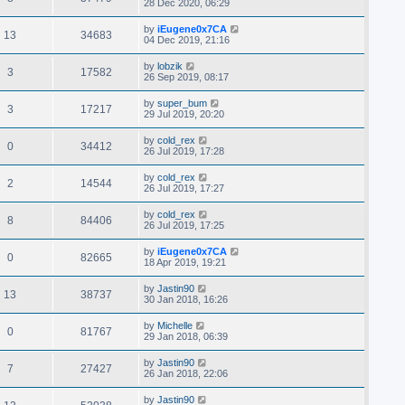
28 Dec 2020, 06:29
by
iEugene0x7CA
13
34683
04 Dec 2019, 21:16
by
lobzik
3
17582
26 Sep 2019, 08:17
by
super_bum
3
17217
29 Jul 2019, 20:20
by
cold_rex
0
34412
26 Jul 2019, 17:28
by
cold_rex
2
14544
26 Jul 2019, 17:27
by
cold_rex
8
84406
26 Jul 2019, 17:25
by
iEugene0x7CA
0
82665
18 Apr 2019, 19:21
by
Jastin90
13
38737
30 Jan 2018, 16:26
by
Michelle
0
81767
29 Jan 2018, 06:39
by
Jastin90
7
27427
26 Jan 2018, 22:06
by
Jastin90