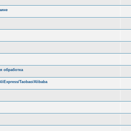
аине
ая обработка
liExpress/Taobao/Alibaba