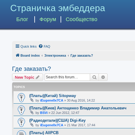
Страничка эмбеддера
Блог
Форум
Сообщество
Quick links
FAQ
Board index
Электроника
Где заказать?
Где заказать?
Search
Advanced searc
New Topic
TOPICS
(Платы)(Китай) Sitopway
by
iEugene0x7CA
»
30 Aug 2016, 14:22
(Платы)(Киев) Антощенко Владимир Анатольевич
by
BSVi
»
22 Jun 2012, 12:47
(Радиодетали)(США) Digi-Key
by
iEugene0x7CA
»
21 Mar 2017, 17:44
(Платы) AllPCB