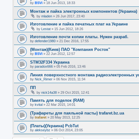
by
BSVi
»
18 Jun 2013, 18:33
Монтаж и пайка электронных компонентов (Украина)
by
mladen
»
26 Jun 2017, 23:40
Изготовление и пайка печатных плат на Украине
by
Lestat
»
15 Jun 2012, 18:26
Изготовление почти копии платы. Нужен разраб.
by
defender1980
»
21 Dec 2016, 17:55
(Монтаж)(Киев) ПАО "Компания Росток"
by
BSVi
»
22 Jun 2012, 12:57
STM32F334 Украина
by
paradox666
»
05 Feb 2016, 13:46
Линия поверхностного монтажа радиоэлектронных у
by
Nick_Rimer
»
06 Nov 2015, 11:34
ПП
by
nick14a38
»
29 Oct 2015, 12:41
Память для поделок (RAM)
by
kvital
»
22 Mar 2015, 14:01
(Трафареты для паяльной пасты) trafaret.bz.ua
by
trafaret
»
20 May 2013, 12:25
(Платы)(Украина) PcbTut
by
alekseybz
»
06 Oct 2014, 23:05