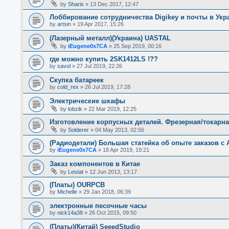
by
Sharix
»
13 Dec 2017, 12:47
Лоббирование сотрудничества Digikey и почты в Укр
by
artsin
»
19 Apr 2017, 15:26
(Лазерный металл)(Украина) UASTAL
by
iEugene0x7CA
»
25 Sep 2019, 00:16
где можно купить 2SK1412LS !??
by
savol
»
27 Jul 2019, 22:26
Скупка батареек
by
cold_rex
»
26 Jul 2019, 17:28
Электрические шкафы
by
lobzik
»
22 Mar 2019, 12:25
Изготовление корпусных деталей. Фрезерная/токарн
by
Solderer
»
04 May 2013, 02:56
(Радиодетали) Большая статейка об опыте заказов с A
by
iEugene0x7CA
»
18 Apr 2019, 19:21
Заказ компонентов в Китае
by
Lestat
»
12 Jun 2013, 13:17
(Платы) OURPCB
by
Michelle
»
29 Jan 2018, 06:39
электронные песочные часы
by
nick14a38
»
26 Oct 2015, 09:50
(Платы)(Китай) SeeedStudio