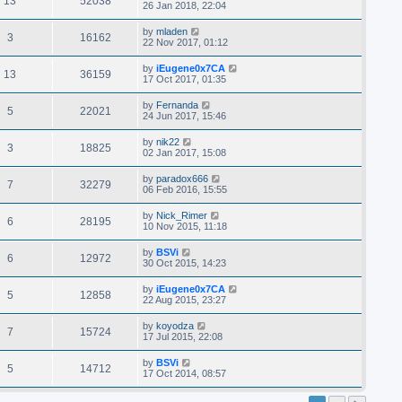
13
52038
26 Jan 2018, 22:04
by
mladen
3
16162
22 Nov 2017, 01:12
by
iEugene0x7CA
13
36159
17 Oct 2017, 01:35
by
Fernanda
5
22021
24 Jun 2017, 15:46
by
nik22
3
18825
02 Jan 2017, 15:08
by
paradox666
7
32279
06 Feb 2016, 15:55
by
Nick_Rimer
6
28195
10 Nov 2015, 11:18
by
BSVi
6
12972
30 Oct 2015, 14:23
by
iEugene0x7CA
5
12858
22 Aug 2015, 23:27
by
koyodza
7
15724
17 Jul 2015, 22:08
by
BSVi
5
14712
17 Oct 2014, 08:57