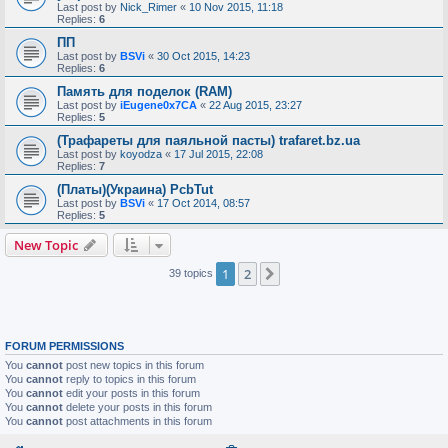
Last post by
Nick_Rimer
«
10 Nov 2015, 11:18
Replies:
6
ПП
Last post by
BSVi
«
30 Oct 2015, 14:23
Replies:
6
Память для поделок (RAM)
Last post by
iEugene0x7CA
«
22 Aug 2015, 23:27
Replies:
5
(Трафареты для паяльной пасты) trafaret.bz.ua
Last post by
koyodza
«
17 Jul 2015, 22:08
Replies:
7
(Платы)(Украина) PcbTut
Last post by
BSVi
«
17 Oct 2014, 08:57
Replies:
5
New Topic
1
2
Next
39 topics
FORUM PERMISSIONS
You
cannot
post new topics in this forum
You
cannot
reply to topics in this forum
You
cannot
edit your posts in this forum
You
cannot
delete your posts in this forum
You
cannot
post attachments in this forum