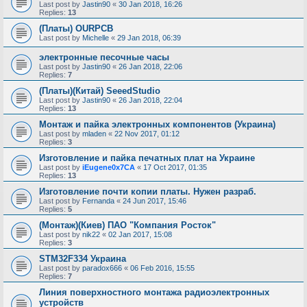
Last post by
Jastin90
«
30 Jan 2018, 16:26
Replies:
13
(Платы) OURPCB
Last post by
Michelle
«
29 Jan 2018, 06:39
электронные песочные часы
Last post by
Jastin90
«
26 Jan 2018, 22:06
Replies:
7
(Платы)(Китай) SeeedStudio
Last post by
Jastin90
«
26 Jan 2018, 22:04
Replies:
13
Монтаж и пайка электронных компонентов (Украина)
Last post by
mladen
«
22 Nov 2017, 01:12
Replies:
3
Изготовление и пайка печатных плат на Украине
Last post by
iEugene0x7CA
«
17 Oct 2017, 01:35
Replies:
13
Изготовление почти копии платы. Нужен разраб.
Last post by
Fernanda
«
24 Jun 2017, 15:46
Replies:
5
(Монтаж)(Киев) ПАО "Компания Росток"
Last post by
nik22
«
02 Jan 2017, 15:08
Replies:
3
STM32F334 Украина
Last post by
paradox666
«
06 Feb 2016, 15:55
Replies:
7
Линия поверхностного монтажа радиоэлектронных
устройств