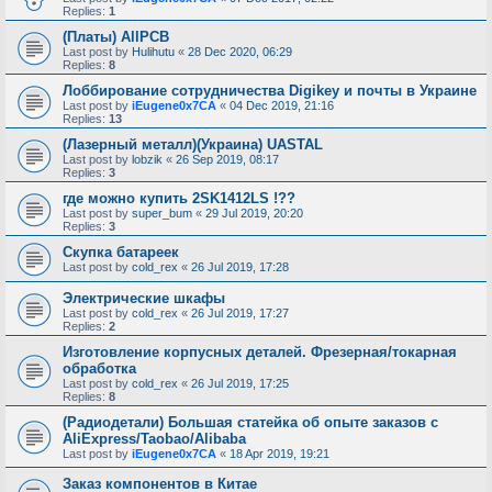
Replies:
1
(Платы) AllPCB
Last post by
Hulihutu
«
28 Dec 2020, 06:29
Replies:
8
Лоббирование сотрудничества Digikey и почты в Украине
Last post by
iEugene0x7CA
«
04 Dec 2019, 21:16
Replies:
13
(Лазерный металл)(Украина) UASTAL
Last post by
lobzik
«
26 Sep 2019, 08:17
Replies:
3
где можно купить 2SK1412LS !??
Last post by
super_bum
«
29 Jul 2019, 20:20
Replies:
3
Скупка батареек
Last post by
cold_rex
«
26 Jul 2019, 17:28
Электрические шкафы
Last post by
cold_rex
«
26 Jul 2019, 17:27
Replies:
2
Изготовление корпусных деталей. Фрезерная/токарная
обработка
Last post by
cold_rex
«
26 Jul 2019, 17:25
Replies:
8
(Радиодетали) Большая статейка об опыте заказов с
AliExpress/Taobao/Alibaba
Last post by
iEugene0x7CA
«
18 Apr 2019, 19:21
Заказ компонентов в Китае