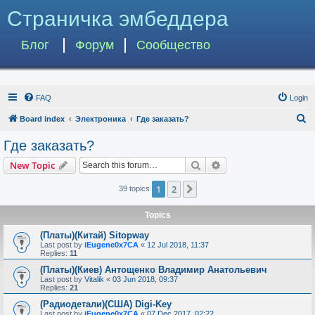
Страничка эмбеддера
Блог
Форум
Сообщество
FAQ
Login
S
Board index
Электроника
Где заказать?
e
Где заказать?
a
Search
Advanced search
New Topic
r
c
1
2
Next
39 topics
h
Topics
(Платы)(Китай) Sitopway
Last post by
iEugene0x7CA
«
12 Jul 2018, 11:37
Replies:
11
(Платы)(Киев) Антощенко Владимир Анатольевич
Last post by
Vitalik
«
03 Jun 2018, 09:37
Replies:
21
(Радиодетали)(США) Digi-Key
Last post by
iEugene0x7CA
«
07 Dec 2017, 02:22