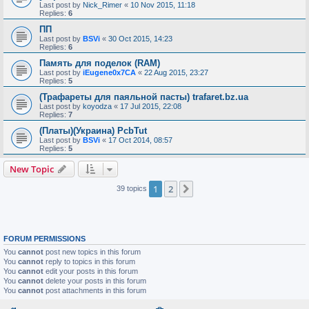
Last post by
Nick_Rimer
«
10 Nov 2015, 11:18
Replies:
6
ПП
Last post by
BSVi
«
30 Oct 2015, 14:23
Replies:
6
Память для поделок (RAM)
Last post by
iEugene0x7CA
«
22 Aug 2015, 23:27
Replies:
5
(Трафареты для паяльной пасты) trafaret.bz.ua
Last post by
koyodza
«
17 Jul 2015, 22:08
Replies:
7
(Платы)(Украина) PcbTut
Last post by
BSVi
«
17 Oct 2014, 08:57
Replies:
5
New Topic
1
2
Next
39 topics
FORUM PERMISSIONS
You
cannot
post new topics in this forum
You
cannot
reply to topics in this forum
You
cannot
edit your posts in this forum
You
cannot
delete your posts in this forum
You
cannot
post attachments in this forum