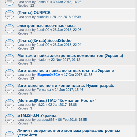
Last post by
Jastin90
«
30 Jan 2018, 16:26
Replies:
13
(Платы) OURPCB
Last post by
Michelle
«
29 Jan 2018, 06:39
электронные песочные часы
Last post by
Jastin90
«
26 Jan 2018, 22:06
Replies:
7
(Платы)(Китай) SeeedStudio
Last post by
Jastin90
«
26 Jan 2018, 22:04
Replies:
13
Монтаж и пайка электронных компонентов (Украина)
Last post by
mladen
«
22 Nov 2017, 01:12
Replies:
3
Изготовление и пайка печатных плат на Украине
Last post by
iEugene0x7CA
«
17 Oct 2017, 01:35
Replies:
13
Изготовление почти копии платы. Нужен разраб.
Last post by
Fernanda
«
24 Jun 2017, 15:46
Replies:
5
(Монтаж)(Киев) ПАО "Компания Росток"
Last post by
nik22
«
02 Jan 2017, 15:08
Replies:
3
STM32F334 Украина
Last post by
paradox666
«
06 Feb 2016, 15:55
Replies:
7
Линия поверхностного монтажа радиоэлектронных
устройств