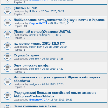
Replies:
1
(Платы) AllPCB
Last post by
Hulihutu
«
28 Dec 2020, 06:29
Replies:
8
Лоббирование сотрудничества Digikey и почты в Украине
Last post by
iEugene0x7CA
«
04 Dec 2019, 21:16
Replies:
13
(Лазерный металл)(Украина) UASTAL
Last post by
lobzik
«
26 Sep 2019, 08:17
Replies:
3
где можно купить 2SK1412LS !??
Last post by
super_bum
«
29 Jul 2019, 20:20
Replies:
3
Скупка батареек
Last post by
cold_rex
«
26 Jul 2019, 17:28
Электрические шкафы
Last post by
cold_rex
«
26 Jul 2019, 17:27
Replies:
2
Изготовление корпусных деталей. Фрезерная/токарная
обработка
Last post by
cold_rex
«
26 Jul 2019, 17:25
Replies:
8
(Радиодетали) Большая статейка об опыте заказов с
AliExpress/Taobao/Alibaba
Last post by
iEugene0x7CA
«
18 Apr 2019, 19:21
Заказ компонентов в Китае