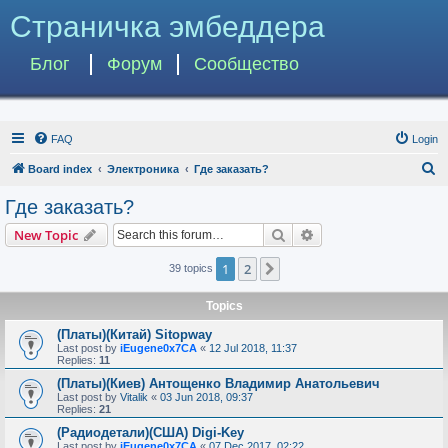
Страничка эмбеддера
Блог
Форум
Сообщество
FAQ
Login
S
Board index
Электроника
Где заказать?
e
Где заказать?
a
Search
Advanced search
New Topic
r
c
1
2
Next
39 topics
h
Topics
(Платы)(Китай) Sitopway
Last post by
iEugene0x7CA
«
12 Jul 2018, 11:37
Replies:
11
(Платы)(Киев) Антощенко Владимир Анатольевич
Last post by
Vitalik
«
03 Jun 2018, 09:37
Replies:
21
(Радиодетали)(США) Digi-Key
Last post by
iEugene0x7CA
«
07 Dec 2017, 02:22