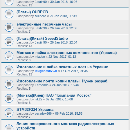
Last post by
Jastin90
«
30 Jan 2018, 16:26
Replies:
13
(Платы) OURPCB
Last post by
Michelle
«
29 Jan 2018, 06:39
электронные песочные часы
Last post by
Jastin90
«
26 Jan 2018, 22:06
Replies:
7
(Платы)(Китай) SeeedStudio
Last post by
Jastin90
«
26 Jan 2018, 22:04
Replies:
13
Монтаж и пайка электронных компонентов (Украина)
Last post by
mladen
«
22 Nov 2017, 01:12
Replies:
3
Изготовление и пайка печатных плат на Украине
Last post by
iEugene0x7CA
«
17 Oct 2017, 01:35
Replies:
13
Изготовление почти копии платы. Нужен разраб.
Last post by
Fernanda
«
24 Jun 2017, 15:46
Replies:
5
(Монтаж)(Киев) ПАО "Компания Росток"
Last post by
nik22
«
02 Jan 2017, 15:08
Replies:
3
STM32F334 Украина
Last post by
paradox666
«
06 Feb 2016, 15:55
Replies:
7
Линия поверхностного монтажа радиоэлектронных
устройств