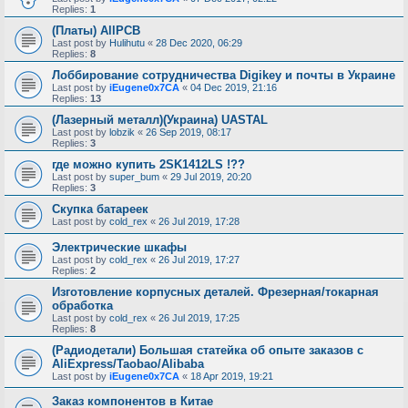
Replies:
1
(Платы) AllPCB
Last post by
Hulihutu
«
28 Dec 2020, 06:29
Replies:
8
Лоббирование сотрудничества Digikey и почты в Украине
Last post by
iEugene0x7CA
«
04 Dec 2019, 21:16
Replies:
13
(Лазерный металл)(Украина) UASTAL
Last post by
lobzik
«
26 Sep 2019, 08:17
Replies:
3
где можно купить 2SK1412LS !??
Last post by
super_bum
«
29 Jul 2019, 20:20
Replies:
3
Скупка батареек
Last post by
cold_rex
«
26 Jul 2019, 17:28
Электрические шкафы
Last post by
cold_rex
«
26 Jul 2019, 17:27
Replies:
2
Изготовление корпусных деталей. Фрезерная/токарная
обработка
Last post by
cold_rex
«
26 Jul 2019, 17:25
Replies:
8
(Радиодетали) Большая статейка об опыте заказов с
AliExpress/Taobao/Alibaba
Last post by
iEugene0x7CA
«
18 Apr 2019, 19:21
Заказ компонентов в Китае