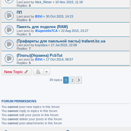
Last post by
Nick_Rimer
«
10 Nov 2015, 11:18
Replies:
6
ПП
Last post by
BSVi
«
30 Oct 2015, 14:23
Replies:
6
Память для поделок (RAM)
Last post by
iEugene0x7CA
«
22 Aug 2015, 23:27
Replies:
5
(Трафареты для паяльной пасты) trafaret.bz.ua
Last post by
koyodza
«
17 Jul 2015, 22:08
Replies:
7
(Платы)(Украина) PcbTut
Last post by
BSVi
«
17 Oct 2014, 08:57
Replies:
5
New Topic
1
2
Next
39 topics
FORUM PERMISSIONS
You
cannot
post new topics in this forum
You
cannot
reply to topics in this forum
You
cannot
edit your posts in this forum
You
cannot
delete your posts in this forum
You
cannot
post attachments in this forum