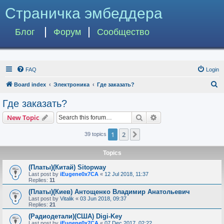
Страничка эмбеддера
Блог
Форум
Сообщество
FAQ
Login
S
Board index
Электроника
Где заказать?
e
Где заказать?
a
Search
Advanced search
New Topic
r
c
1
2
Next
39 topics
h
Topics
(Платы)(Китай) Sitopway
Last post by
iEugene0x7CA
«
12 Jul 2018, 11:37
Replies:
11
(Платы)(Киев) Антощенко Владимир Анатольевич
Last post by
Vitalik
«
03 Jun 2018, 09:37
Replies:
21
(Радиодетали)(США) Digi-Key
Last post by
iEugene0x7CA
«
07 Dec 2017, 02:22