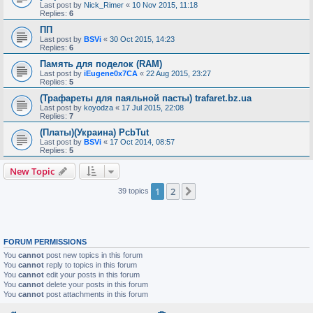
Last post by
Nick_Rimer
«
10 Nov 2015, 11:18
Replies:
6
ПП
Last post by
BSVi
«
30 Oct 2015, 14:23
Replies:
6
Память для поделок (RAM)
Last post by
iEugene0x7CA
«
22 Aug 2015, 23:27
Replies:
5
(Трафареты для паяльной пасты) trafaret.bz.ua
Last post by
koyodza
«
17 Jul 2015, 22:08
Replies:
7
(Платы)(Украина) PcbTut
Last post by
BSVi
«
17 Oct 2014, 08:57
Replies:
5
New Topic
1
2
Next
39 topics
FORUM PERMISSIONS
You
cannot
post new topics in this forum
You
cannot
reply to topics in this forum
You
cannot
edit your posts in this forum
You
cannot
delete your posts in this forum
You
cannot
post attachments in this forum