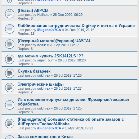
Replies:
1
(Платы) AllPCB
Last post by
Hulihutu
«
28 Dec 2020, 06:29
Replies:
8
Лоббирование сотрудничества Digikey и почты в Украине
Last post by
iEugene0x7CA
«
04 Dec 2019, 21:16
Replies:
13
(Лазерный металл)(Украина) UASTAL
Last post by
lobzik
«
26 Sep 2019, 08:17
Replies:
3
где можно купить 2SK1412LS !??
Last post by
super_bum
«
29 Jul 2019, 20:20
Replies:
3
Скупка батареек
Last post by
cold_rex
«
26 Jul 2019, 17:28
Электрические шкафы
Last post by
cold_rex
«
26 Jul 2019, 17:27
Replies:
2
Изготовление корпусных деталей. Фрезерная/токарная
обработка
Last post by
cold_rex
«
26 Jul 2019, 17:25
Replies:
8
(Радиодетали) Большая статейка об опыте заказов с
AliExpress/Taobao/Alibaba
Last post by
iEugene0x7CA
«
18 Apr 2019, 19:21
Заказ компонентов в Китае