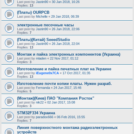
Last post by
Jastin90
«
30 Jan 2018, 16:26
Replies:
13
(Платы) OURPCB
Last post by
Michelle
«
29 Jan 2018, 06:39
электронные песочные часы
Last post by
Jastin90
«
26 Jan 2018, 22:06
Replies:
7
(Платы)(Китай) SeeedStudio
Last post by
Jastin90
«
26 Jan 2018, 22:04
Replies:
13
Монтаж и пайка электронных компонентов (Украина)
Last post by
mladen
«
22 Nov 2017, 01:12
Replies:
3
Изготовление и пайка печатных плат на Украине
Last post by
iEugene0x7CA
«
17 Oct 2017, 01:35
Replies:
13
Изготовление почти копии платы. Нужен разраб.
Last post by
Fernanda
«
24 Jun 2017, 15:46
Replies:
5
(Монтаж)(Киев) ПАО "Компания Росток"
Last post by
nik22
«
02 Jan 2017, 15:08
Replies:
3
STM32F334 Украина
Last post by
paradox666
«
06 Feb 2016, 15:55
Replies:
7
Линия поверхностного монтажа радиоэлектронных
устройств