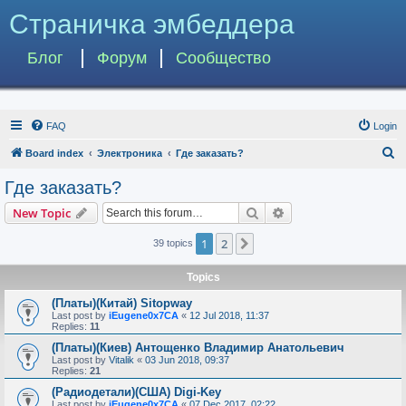
Страничка эмбеддера
Блог
Форум
Сообщество
FAQ
Login
S
Board index
Электроника
Где заказать?
e
Где заказать?
a
Search
Advanced search
New Topic
r
c
1
2
Next
39 topics
h
Topics
(Платы)(Китай) Sitopway
Last post by
iEugene0x7CA
«
12 Jul 2018, 11:37
Replies:
11
(Платы)(Киев) Антощенко Владимир Анатольевич
Last post by
Vitalik
«
03 Jun 2018, 09:37
Replies:
21
(Радиодетали)(США) Digi-Key
Last post by
iEugene0x7CA
«
07 Dec 2017, 02:22