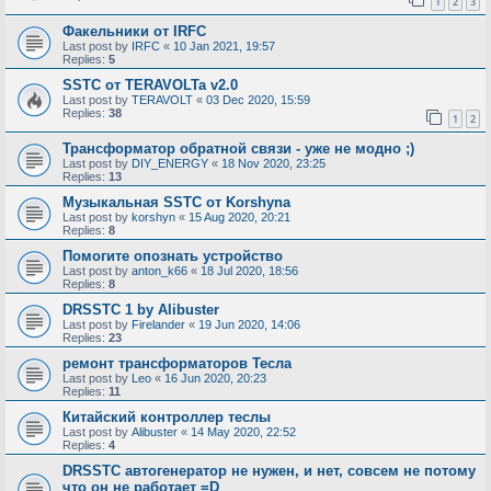
1
2
3
Факельники от IRFC
Last post by
IRFC
«
10 Jan 2021, 19:57
Replies:
5
SSTC от TERAVOLTa v2.0
Last post by
TERAVOLT
«
03 Dec 2020, 15:59
Replies:
38
1
2
Трансформатор обратной связи - уже не модно ;)
Last post by
DIY_ENERGY
«
18 Nov 2020, 23:25
Replies:
13
Музыкальная SSTC от Korshyna
Last post by
korshyn
«
15 Aug 2020, 20:21
Replies:
8
Помогите опознать устройство
Last post by
anton_k66
«
18 Jul 2020, 18:56
Replies:
8
DRSSTC 1 by Alibuster
Last post by
Firelander
«
19 Jun 2020, 14:06
Replies:
23
ремонт трансформаторов Тесла
Last post by
Leo
«
16 Jun 2020, 20:23
Replies:
11
Китайский контроллер теслы
Last post by
Alibuster
«
14 May 2020, 22:52
Replies:
4
DRSSTC автогенератор не нужен, и нет, совсем не потому
что он не работает =D