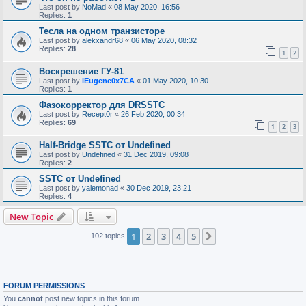
Last post by
NoMad
«
08 May 2020, 16:56
Replies:
1
Тесла на одном транзисторе
Last post by
alekxandr68
«
06 May 2020, 08:32
Replies:
28
1
2
Воскрешение ГУ-81
Last post by
iEugene0x7CA
«
01 May 2020, 10:30
Replies:
1
Фазокорректор для DRSSTC
Last post by
Recept0r
«
26 Feb 2020, 00:34
Replies:
69
1
2
3
Half-Bridge SSTC от Undefined
Last post by
Undefined
«
31 Dec 2019, 09:08
Replies:
2
SSTC от Undefined
Last post by
yalemonad
«
30 Dec 2019, 23:21
Replies:
4
New Topic
1
2
3
4
5
Next
102 topics
FORUM PERMISSIONS
You
cannot
post new topics in this forum