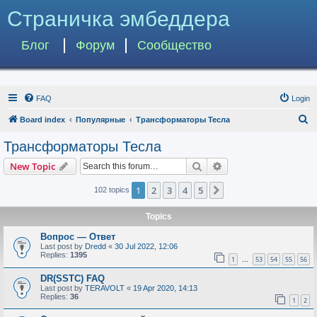
Страничка эмбеддера
Блог
Форум
Сообщество
FAQ
Login
S
Board index
Популярные
Трансформаторы Тесла
e
Трансформаторы Тесла
a
Search
Advanced search
New Topic
r
c
1
2
3
4
5
Next
102 topics
h
Topics
Вопрос — Ответ
Last post by
Dredd
«
30 Jul 2022, 12:06
Replies:
1395
1
53
54
55
56
…
DR(SSTC) FAQ
Last post by
TERAVOLT
«
19 Apr 2020, 14:13
Replies:
36
1
2