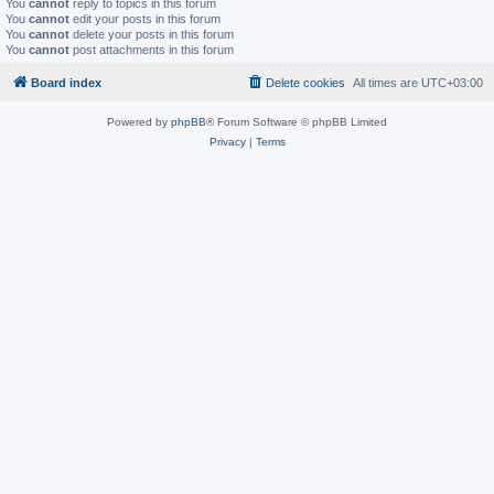
You
cannot
reply to topics in this forum
You
cannot
edit your posts in this forum
You
cannot
delete your posts in this forum
You
cannot
post attachments in this forum
Board index
Delete cookies
All times are
UTC+03:00
Powered by
phpBB
® Forum Software © phpBB Limited
Privacy
|
Terms