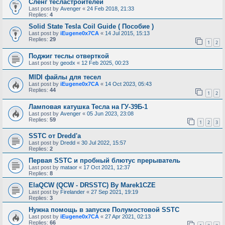
Сленг тесластроителей
Last post by
Avenger
«
24 Feb 2018, 21:33
Replies:
4
Solid State Tesla Coil Guide ( Пособие )
Last post by
iEugene0x7CA
«
14 Jul 2015, 15:13
Replies:
29
1
2
Поджиг теслы отверткой
Last post by
geodx
«
12 Feb 2025, 00:23
MIDI файлы для тесел
Last post by
iEugene0x7CA
«
14 Oct 2023, 05:43
Replies:
44
1
2
Ламповая катушка Тесла на ГУ-39Б-1
Last post by
Avenger
«
05 Jun 2023, 23:08
Replies:
59
1
2
3
SSTC от Dredd'а
Last post by
Dredd
«
30 Jul 2022, 15:57
Replies:
2
Первая SSTC и пробный блютус прерыватель
Last post by
mataor
«
17 Oct 2021, 12:37
Replies:
8
ElaQCW (QCW - DRSSTC) By Marek1CZE
Last post by
Firelander
«
27 Sep 2021, 19:19
Replies:
3
Нужна помощь в запуске Полумостовой SSTC
Last post by
iEugene0x7CA
«
27 Apr 2021, 02:13
Replies:
66