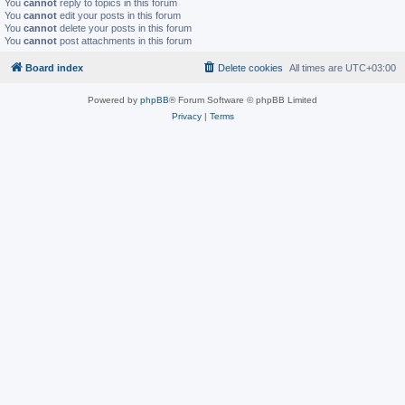
You
cannot
reply to topics in this forum
You
cannot
edit your posts in this forum
You
cannot
delete your posts in this forum
You
cannot
post attachments in this forum
Board index
Delete cookies
All times are
UTC+03:00
Powered by
phpBB
® Forum Software © phpBB Limited
Privacy
|
Terms