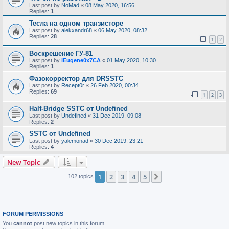
Last post by
NoMad
«
08 May 2020, 16:56
Replies:
1
Тесла на одном транзисторе
Last post by
alekxandr68
«
06 May 2020, 08:32
Replies:
28
1
2
Воскрешение ГУ-81
Last post by
iEugene0x7CA
«
01 May 2020, 10:30
Replies:
1
Фазокорректор для DRSSTC
Last post by
Recept0r
«
26 Feb 2020, 00:34
Replies:
69
1
2
3
Half-Bridge SSTC от Undefined
Last post by
Undefined
«
31 Dec 2019, 09:08
Replies:
2
SSTC от Undefined
Last post by
yalemonad
«
30 Dec 2019, 23:21
Replies:
4
New Topic
1
2
3
4
5
Next
102 topics
FORUM PERMISSIONS
You
cannot
post new topics in this forum