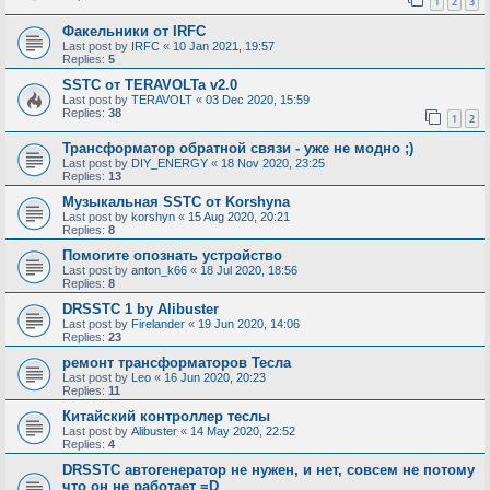
1
2
3
Факельники от IRFC
Last post by
IRFC
«
10 Jan 2021, 19:57
Replies:
5
SSTC от TERAVOLTa v2.0
Last post by
TERAVOLT
«
03 Dec 2020, 15:59
Replies:
38
1
2
Трансформатор обратной связи - уже не модно ;)
Last post by
DIY_ENERGY
«
18 Nov 2020, 23:25
Replies:
13
Музыкальная SSTC от Korshyna
Last post by
korshyn
«
15 Aug 2020, 20:21
Replies:
8
Помогите опознать устройство
Last post by
anton_k66
«
18 Jul 2020, 18:56
Replies:
8
DRSSTC 1 by Alibuster
Last post by
Firelander
«
19 Jun 2020, 14:06
Replies:
23
ремонт трансформаторов Тесла
Last post by
Leo
«
16 Jun 2020, 20:23
Replies:
11
Китайский контроллер теслы
Last post by
Alibuster
«
14 May 2020, 22:52
Replies:
4
DRSSTC автогенератор не нужен, и нет, совсем не потому
что он не работает =D