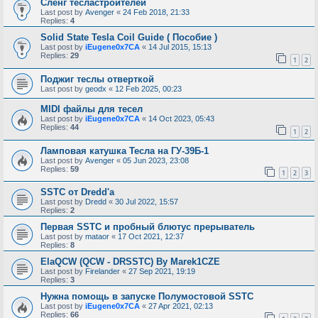
Сленг тесластроителей
Last post by
Avenger
«
24 Feb 2018, 21:33
Replies:
4
Solid State Tesla Coil Guide ( Пособие )
Last post by
iEugene0x7CA
«
14 Jul 2015, 15:13
Replies:
29
1
2
Поджиг теслы отверткой
Last post by
geodx
«
12 Feb 2025, 00:23
MIDI файлы для тесел
Last post by
iEugene0x7CA
«
14 Oct 2023, 05:43
Replies:
44
1
2
Ламповая катушка Тесла на ГУ-39Б-1
Last post by
Avenger
«
05 Jun 2023, 23:08
Replies:
59
1
2
3
SSTC от Dredd'а
Last post by
Dredd
«
30 Jul 2022, 15:57
Replies:
2
Первая SSTC и пробный блютус прерыватель
Last post by
mataor
«
17 Oct 2021, 12:37
Replies:
8
ElaQCW (QCW - DRSSTC) By Marek1CZE
Last post by
Firelander
«
27 Sep 2021, 19:19
Replies:
3
Нужна помощь в запуске Полумостовой SSTC
Last post by
iEugene0x7CA
«
27 Apr 2021, 02:13
Replies:
66