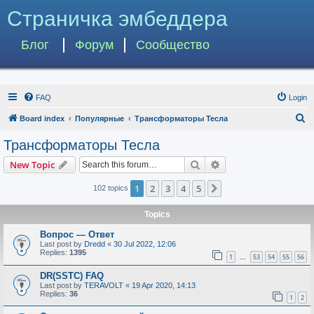
Страничка эмбеддера
Блог
Форум
Сообщество
FAQ
Login
S
Board index
Популярные
Трансформаторы Тесла
e
Трансформаторы Тесла
a
Search
Advanced search
New Topic
r
c
1
2
3
4
5
Next
102 topics
h
Topics
Вопрос — Ответ
Last post by
Dredd
«
30 Jul 2022, 12:06
Replies:
1395
1
53
54
55
56
…
DR(SSTC) FAQ
Last post by
TERAVOLT
«
19 Apr 2020, 14:13
Replies:
36
1
2