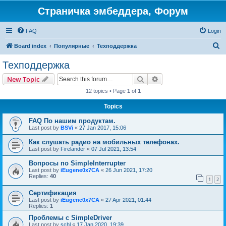
Страничка эмбеддера, Форум
FAQ
Login
S
Board index
Популярные
Техподдержка
e
Техподдержка
a
Search
Advanced search
New Topic
r
12 topics • Page
1
of
1
c
Topics
h
FAQ По нашим продуктам.
Last post by
BSVi
«
27 Jan 2017, 15:06
Как слушать радио на мобильных телефонах.
Last post by
Firelander
«
07 Jul 2021, 13:54
Вопросы по SimpleInterrupter
Last post by
iEugene0x7CA
«
26 Jun 2021, 17:20
Replies:
40
1
2
Сертификация
Last post by
iEugene0x7CA
«
27 Apr 2021, 01:44
Replies:
1
Проблемы с SimpleDriver
Last post by
schl
«
17 Jan 2020, 19:39