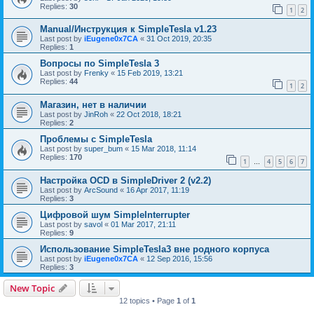
Replies:
30
1
2
Manual/Инструкция к SimpleTesla v1.23
Last post by
iEugene0x7CA
«
31 Oct 2019, 20:35
Replies:
1
Вопросы по SimpleTesla 3
Last post by
Frenky
«
15 Feb 2019, 13:21
Replies:
44
1
2
Магазин, нет в наличии
Last post by
JinRoh
«
22 Oct 2018, 18:21
Replies:
2
Проблемы с SimpleTesla
Last post by
super_bum
«
15 Mar 2018, 11:14
Replies:
170
1
4
5
6
7
…
Настройка OCD в SimpleDriver 2 (v2.2)
Last post by
ArcSound
«
16 Apr 2017, 11:19
Replies:
3
Цифровой шум SimpleInterrupter
Last post by
savol
«
01 Mar 2017, 21:11
Replies:
9
Использование SimpleTesla3 вне родного корпуса
Last post by
iEugene0x7CA
«
12 Sep 2016, 15:56
Replies:
3
New Topic
12 topics • Page
1
of
1